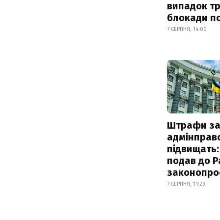
випадок т
блокади по
7 СЕРПНЯ, 14:00
Штрафи з
адмінправ
підвищать:
подав до Р
законопро
7 СЕРПНЯ, 11:23