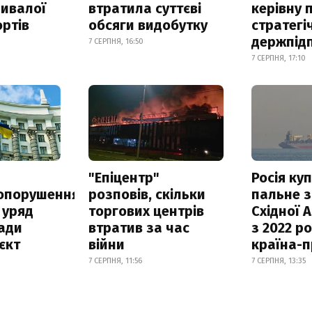
ривалої
втратила суттєві
керівну 
ртів
обсяги видобутку
стратегі
держпід
7 СЕРПНЯ, 16:50
7 СЕРПНЯ, 17:10
а
"Епіцентр"
Росія ку
опорушення
розповів, скільки
пальне з
 уряд
торгових центрів
Східної 
ади
втратив за час
з 2022 ро
єкт
війни
країна-
7 СЕРПНЯ, 11:56
7 СЕРПНЯ, 13:35