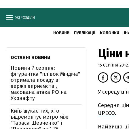
УСІ РОЗДІЛИ
НОВИНИ
ПУБЛІКАЦІЇ
КОЛОНКИ
ІН
Ціни 
ОСТАННІ НОВИНИ
15 СЕРПНЯ 2012, 
Новини 7 серпня:
фігурантка "плівок Міндіча"
отримала посаду в
держпідприємстві,
У середу ці
масована атака РФ на
Укрнафту
Середня ці
Київ шукає тих, хто
UPECO
.
відремонтує метро між
"Тараса Шевченко" і
Найвища цін