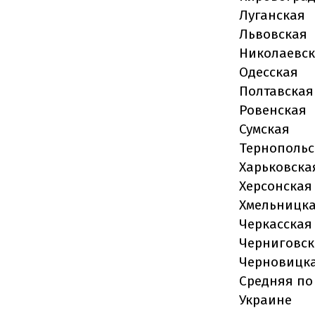
Луганская
Львовская
Николаевс
Одесская
Полтавская
Ровенская
Сумская
Тернопольс
Харьковска
Херсонская
Хмельницк
Черкасская
Черниговск
Черновицк
Средняя по
Украине