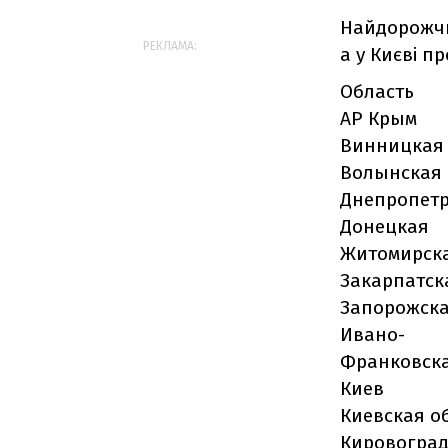
Найдорожчий
РЕКЛАМА:
а у Києві п
Область
АР Крым
Винницкая
Волынская
Днепропет
Донецкая
Житомирск
Закарпатск
Запорожск
Ивано-
Франковск
Киев
Киевская о
Кировоград