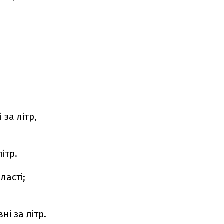
за літр,
ітр.
ласті;
ні за літр.