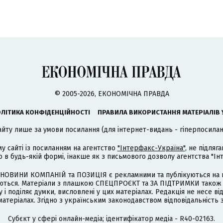
© 2005-2026, ЕКОНОМІЧНА ПРАВДА
ЛІТИКА КОНФІДЕНЦІЙНОСТІ
ПРАВИЛА ВИКОРИСТАННЯ МАТЕРІАЛІВ 
айту лише за умови посилання (для інтернет-видань - гіперпосиланн
му сайті із посиланням на агентство
"Інтерфакс-Україна"
, не підля
 будь-якій формі, інакше як з письмового дозволу агентства "Ін
НОВИНИ КОМПАНІЙ та ПОЗИЦІЯ є рекламними та публікуються на п
туються. Матеріали з плашкою СПЕЦПРОЄКТ та ЗА ПІДТРИМКИ також
 і поділяє думки, висловлені у цих матеріалах. Редакція не несе ві
атеріалах. Згідно з українським законодавством відповідальність 
Cубєкт у сфері онлайн-медіа; ідентифікатор медіа - R40-02163.