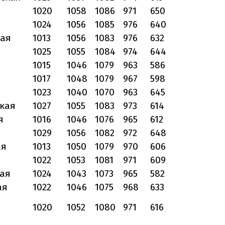
1020
1058
1086
971
650
1024
1056
1085
976
640
кая
1013
1056
1083
976
632
1025
1055
1084
974
644
1015
1046
1079
963
586
1017
1048
1079
967
598
1023
1040
1070
963
645
кая
1027
1055
1083
973
614
я
1016
1046
1076
965
612
1029
1056
1082
972
648
ая
1013
1050
1079
970
606
1022
1053
1081
971
609
ая
1024
1043
1073
965
582
ая
1022
1046
1075
968
633
1020
1052
1080
971
616