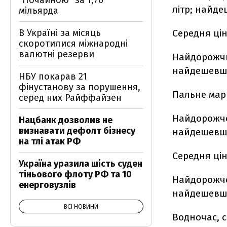
"Почайною" за 1,76
літр; найде
мільярда
В Україні за місяць
Середня ці
скоротилися міжнародні
валютні резерви
Найдорожчий
найдешевший
НБУ покарав 21
фінустанову за порушення,
Пальне ма
серед них Райффайзен
Найдорожче 
Нацбанк дозволив не
визнавати дефолт бізнесу
найдешевше 
на тлі атак РФ
Середня ці
Україна уразила шість суден
тіньового флоту РФ та 10
Найдорожче 
енерговузлів
найдешевше 
ВСІ НОВИНИ
Водночас, 