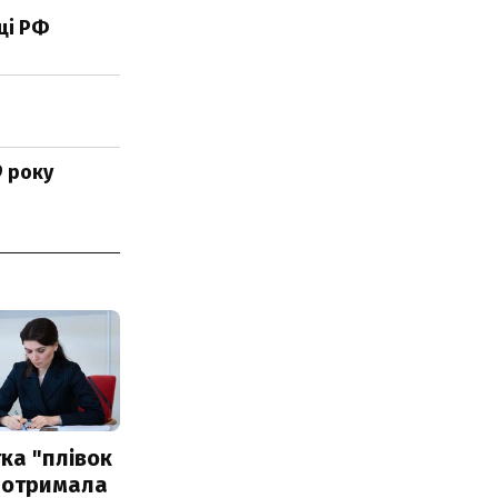
ці РФ
9 року
ка "плівок
 отримала