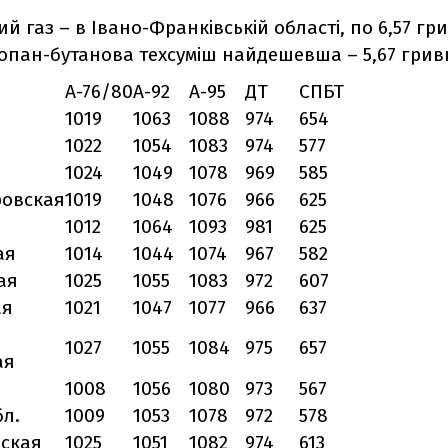
 газ – в Івано-Франківській області, по 6,57 грив
ропан-бутанова техсуміш найдешевша – 5,67 гривні
А-76/80
А-92
А-95
ДТ
СПБТ
1019
1063
1088
974
654
1022
1054
1083
974
577
1024
1049
1078
969
585
ровская
1019
1048
1076
966
625
1012
1064
1093
981
625
ая
1014
1044
1074
967
582
ая
1025
1055
1083
972
607
ая
1021
1047
1077
966
637
1027
1055
1084
975
657
ая
1008
1056
1080
973
567
бл.
1009
1053
1078
972
578
ская
1025
1051
1082
974
613