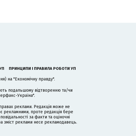
УП
ПРИНЦИПИ І ПРАВИЛА РОБОТИ УП
я) на "Економічну правду".
гають подальшому відтворенню та/чи
терфакс-Україна".
равах реклами. Редакція може не
 є рекламними, проте редакція бере
дповідальності за факти та оціночні
за зміст реклами несе рекламодавець.