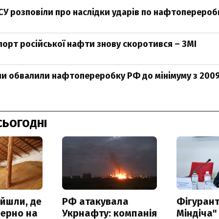
ЗСУ розповіли про наслідки ударів по нафтоперероб
спорт російської нафти знову скоротився – ЗМІ
ни обвалили нафтопереробку РФ до мінімуму з 200
СЬОГОДНІ
айшли, де
РФ атакувала
Фігурант
зерно на
Укрнафту: компанія
Міндіча"