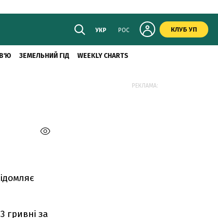
КЛУБ УП
УКР
РОС
В'Ю
ЗЕМЕЛЬНИЙ ГІД
WEEKLY CHARTS
РЕКЛАМА:
відомляє
3 гривні за