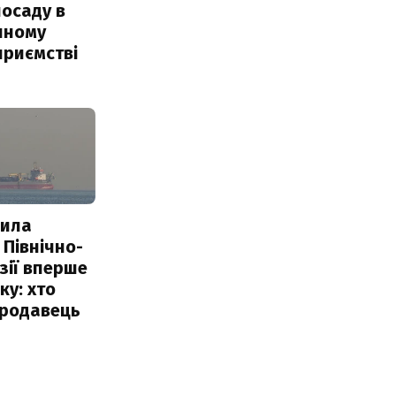
посаду в
чному
приємстві
пила
 Північно-
Азії вперше
ку: хто
продавець