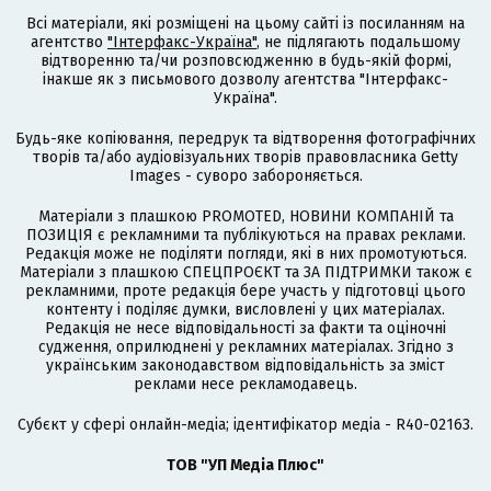
Всі матеріали, які розміщені на цьому сайті із посиланням на
агентство
"Інтерфакс-Україна"
, не підлягають подальшому
відтворенню та/чи розповсюдженню в будь-якій формі,
інакше як з письмового дозволу агентства "Інтерфакс-
Україна".
Будь-яке копіювання, передрук та відтворення фотографічних
творів та/або аудіовізуальних творів правовласника Getty
Images - суворо забороняється.
Матеріали з плашкою PROMOTED, НОВИНИ КОМПАНІЙ та
ПОЗИЦІЯ є рекламними та публікуються на правах реклами.
Редакція може не поділяти погляди, які в них промотуються.
Матеріали з плашкою СПЕЦПРОЄКТ та ЗА ПІДТРИМКИ також є
рекламними, проте редакція бере участь у підготовці цього
контенту і поділяє думки, висловлені у цих матеріалах.
Редакція не несе відповідальності за факти та оціночні
судження, оприлюднені у рекламних матеріалах. Згідно з
українським законодавством відповідальність за зміст
реклами несе рекламодавець.
Cубєкт у сфері онлайн-медіа; ідентифікатор медіа - R40-02163.
ТОВ "УП Медіа Плюс"