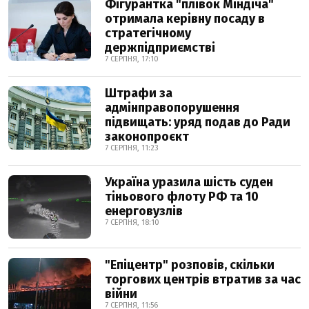
Фігурантка "плівок Міндіча"
отримала керівну посаду в
стратегічному
держпідприємстві
7 СЕРПНЯ, 17:10
Штрафи за
адмінправопорушення
підвищать: уряд подав до Ради
законопроєкт
7 СЕРПНЯ, 11:23
Україна уразила шість суден
тіньового флоту РФ та 10
енерговузлів
7 СЕРПНЯ, 18:10
"Епіцентр" розповів, скільки
торгових центрів втратив за час
війни
7 СЕРПНЯ, 11:56