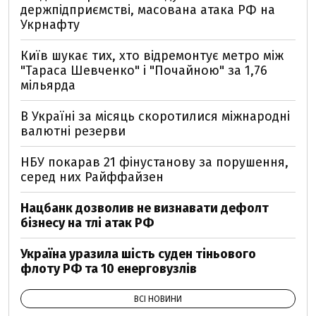
держпідприємстві, масована атака РФ на
Укрнафту
Київ шукає тих, хто відремонтує метро між
"Тараса Шевченко" і "Почайною" за 1,76
мільярда
В Україні за місяць скоротилися міжнародні
валютні резерви
НБУ покарав 21 фінустанову за порушення,
серед них Райффайзен
Нацбанк дозволив не визнавати дефолт
бізнесу на тлі атак РФ
Україна уразила шість суден тіньового
флоту РФ та 10 енерговузлів
ВСІ НОВИНИ