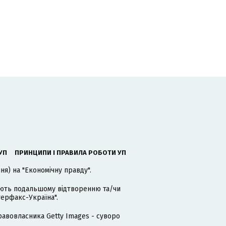
УП
ПРИНЦИПИ І ПРАВИЛА РОБОТИ УП
я) на "Економічну правду".
гають подальшому відтворенню та/чи
терфакс-Україна".
равовласника Getty Images - суворо