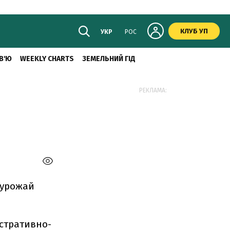
КЛУБ УП
УКР
РОС
В'Ю
WEEKLY CHARTS
ЗЕМЕЛЬНИЙ ГІД
РЕКЛАМА:
 урожай
істративно-