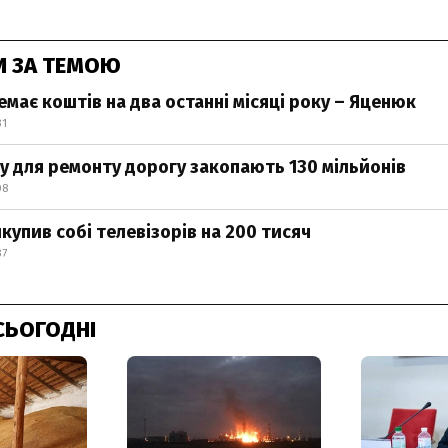
И ЗА ТЕМОЮ
емає коштів на два останні місяці року – Яценюк
31
у для ремонту дорогу закопають 130 мільйонів
08
купив собі телевізорів на 200 тисяч
37
СЬОГОДНІ