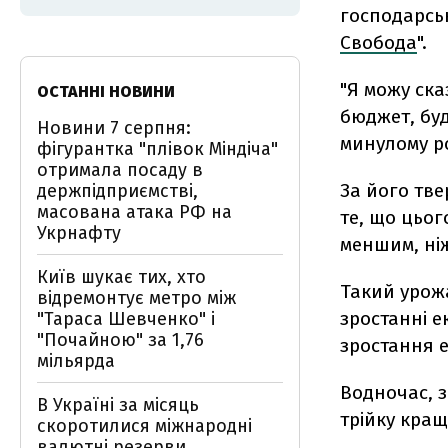
господарсь
Свобода
".
"Я можу ска
ОСТАННІ НОВИНИ
бюджет, буд
Новини 7 серпня:
минулому ро
фігурантка "плівок Міндіча"
отримала посаду в
За його тв
держпідприємстві,
масована атака РФ на
те, що цьог
Укрнафту
меншим, ніж
Київ шукає тих, хто
Такий урожа
відремонтує метро між
зростанні е
"Тараса Шевченко" і
"Почайною" за 1,76
зростання е
мільярда
Водночас, з
В Україні за місяць
трійку кращ
скоротилися міжнародні
валютні резерви