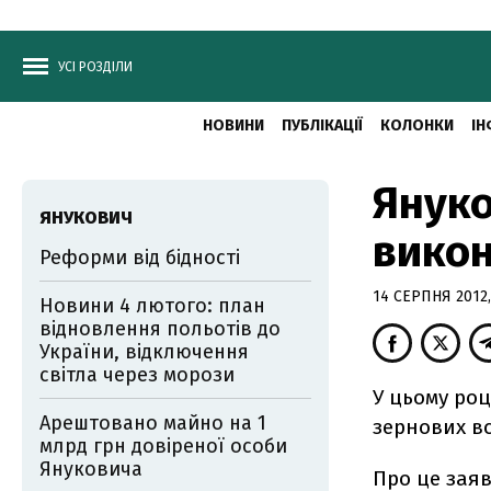
УСІ РОЗДІЛИ
НОВИНИ
ПУБЛІКАЦІЇ
КОЛОНКИ
ІН
Януко
ЯНУКОВИЧ
вико
Реформи від бідності
14 СЕРПНЯ 2012,
Новини 4 лютого: план
відновлення польотів до
України, відключення
світла через морози
У цьому ро
Арештовано майно на 1
зернових вс
млрд грн довіреної особи
Януковича
Про це заяв