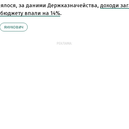
лялося, за даними Держказначейства,
доходи за
бюджету впали на 14%
.
ЯНУКОВИЧ
РЕКЛАМА: