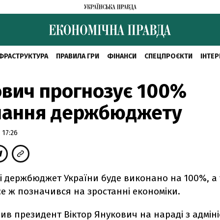
ФРАСТРУКТУРА
ПРАВИЛА ГРИ
ФІНАНСИ
СПЕЦПРОЄКТИ
ІНТЕР
вич прогнозує 100%
нання держбюджету
 17:26
ці держбюджет України буде виконано на 100%, а
е ж позначився на зростанні економіки.
ив президент Віктор Янукович на нараді з адмін