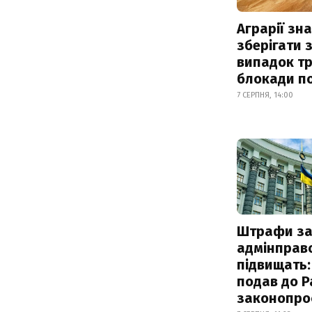
Аграрії зн
зберігати 
випадок т
блокади по
7 СЕРПНЯ, 14:00
Штрафи з
адмінправ
підвищать:
подав до Р
законопро