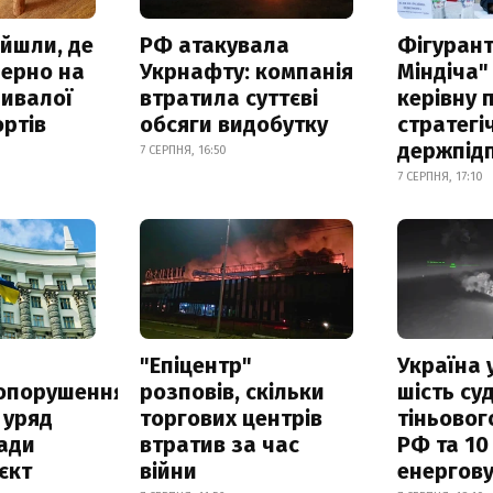
айшли, де
РФ атакувала
Фігурант
зерно на
Укрнафту: компанія
Міндіча"
ривалої
втратила суттєві
керівну 
ртів
обсяги видобутку
стратегі
держпід
7 СЕРПНЯ, 16:50
7 СЕРПНЯ, 17:10
а
"Епіцентр"
Україна 
опорушення
розповів, скільки
шість су
 уряд
торгових центрів
тіньовог
ади
втратив за час
РФ та 10
єкт
війни
енергову