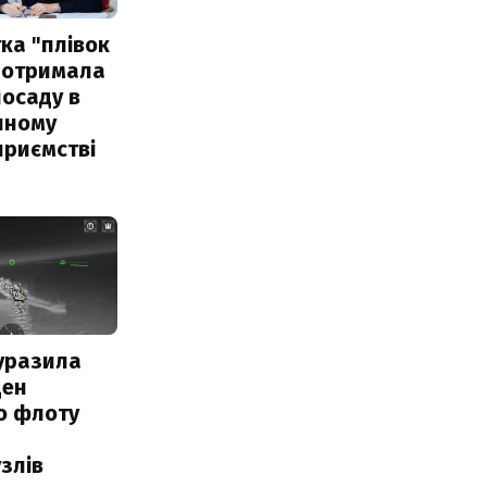
ка "плівок
 отримала
посаду в
чному
приємстві
уразила
ден
о флоту
злів