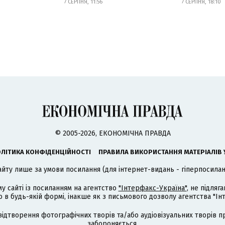
7 СЕРПНЯ, 11:56
7 СЕРПНЯ, 18:10
© 2005-2026, ЕКОНОМІЧНА ПРАВДА
ЛІТИКА КОНФІДЕНЦІЙНОСТІ
ПРАВИЛА ВИКОРИСТАННЯ МАТЕРІАЛІВ 
айту лише за умови посилання (для інтернет-видань - гіперпосиланн
му сайті із посиланням на агентство
"Інтерфакс-Україна"
, не підля
 будь-якій формі, інакше як з письмового дозволу агентства "Ін
відтворення фотографічних творів та/або аудіовізуальних творів п
забороняється.