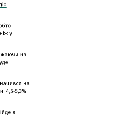
діо
тобто
ніж у
важаючи на
уде
значився на
і 4,5-5,3%
ійде в