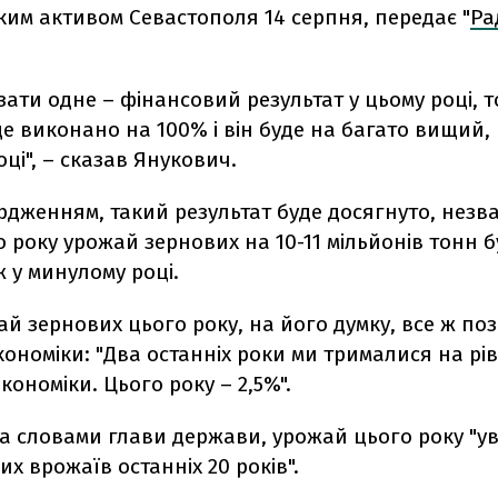
ким активом Севастополя 14 серпня, передає "
Ра
зати одне – фінансовий результат у цьому році, 
е виконано на 100% і він буде на багато вищий, 
ці", – сказав Янукович.
ердженням, такий результат буде досягнуто, нез
о року урожай зернових на 10-11 мільйонів тонн б
 у минулому році.
й зернових цього року, на його думку, все ж по
кономіки: "Два останніх роки ми трималися на рівн
кономіки. Цього року – 2,5%".
а словами глави держави, урожай цього року "ув
их врожаїв останніх 20 років".