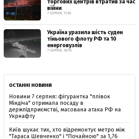
торгових центрів втратив за час
війни
7 СЕРПНЯ, 11:56
Україна уразила шість суден
тіньового флоту РФ та 10
енерговузлів
7 СЕРПНЯ, 18:10
ОСТАННІ НОВИНИ
Новини 7 серпня: фігурантка "плівок
Міндіча" отримала посаду в
держпідприємстві, масована атака РФ на
Укрнафту
Київ шукає тих, хто відремонтує метро між
"Тараса Шевченко" і "Почайною" за 1,76