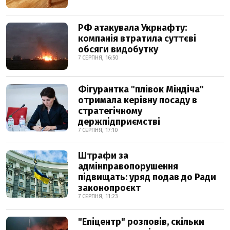
РФ атакувала Укрнафту:
компанія втратила суттєві
обсяги видобутку
7 СЕРПНЯ, 16:50
Фігурантка "плівок Міндіча"
отримала керівну посаду в
стратегічному
держпідприємстві
7 СЕРПНЯ, 17:10
Штрафи за
адмінправопорушення
підвищать: уряд подав до Ради
законопроєкт
7 СЕРПНЯ, 11:23
"Епіцентр" розповів, скільки