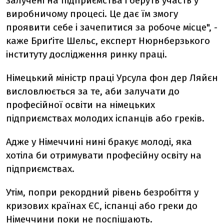
залучені на підприємства і беруть участь у
виробничому процесі. Це дає їм змогу
проявити себе і зачепитися за робоче місце", -
каже Бриґіте Шельс, експерт Нюрнберзького
інституту дослідження ринку праці.
Німецький міністр праці Урсула фон дер Ляйєн
висловлюється за те, аби залучати до
професійної освіти на німецьких
підприємствах молодих іспанців або греків.
Адже у Німеччині нині бракує молоді, яка
хотіла би отримувати професійну освіту на
підприємствах.
Утім, попри рекордний рівень безробіття у
кризових країнах ЄС, іспанці або греки до
Німеччини поки не поспішають.