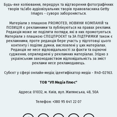
Будь-яке копіювання, передрук та відтворення фотографічних
творів та/або аудіовізуальних творів правовласника Getty
Images - суворо забороняється.
Матеріали з плашкою PROMOTED, НОВИНИ КОМПАНІЙ та
ПОЗИЦІЯ є рекламними та публікуються на правах реклами.
Редакція може не поділяти погляди, які в них промотуються.
Матеріали з плашкою СПЕЦПРОЄКТ та ЗА ПІДТРИМКИ також є
рекламними, проте редакція бере участь у підготовці цього
контенту і поділяє думки, висловлені у цих матеріалах.
Редакція не несе відповідальності за факти та оціночні
судження, оприлюднені у рекламних матеріалах. Згідно з
українським законодавством відповідальність за зміст
реклами несе рекламодавець.
Cубєкт у сфері онлайн-медіа; ідентифікатор медіа - R40-02163.
ТОВ "УП Медіа Плюс"
Адреса: 01032, м. Київ, вул. Жилянська, 48, 50А
Телефон: +380 95 641 22 07