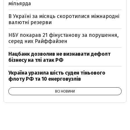
мільярда
В Україні за місяць скоротилися міжнародні
валютні резерви
НБУ покарав 21 фінустанову за порушення,
серед них Райффайзен
Нацбанк дозволив не визнавати дефолт
бізнесу на тлі атак РФ
Україна уразила шість суден тіньового
флоту РФ та 10 енерговузлів
ВСІ НОВИНИ