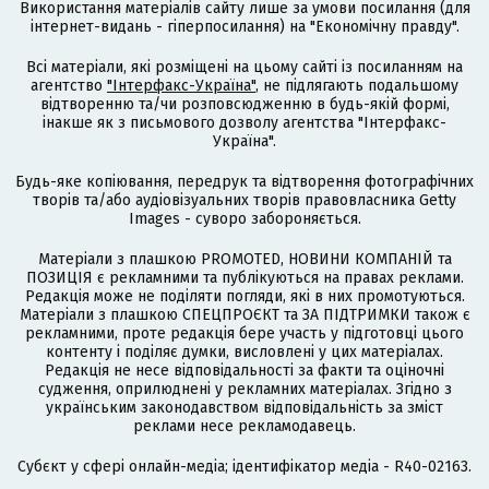
Використання матеріалів сайту лише за умови посилання (для
інтернет-видань - гіперпосилання) на "Економічну правду".
Всі матеріали, які розміщені на цьому сайті із посиланням на
агентство
"Інтерфакс-Україна"
, не підлягають подальшому
відтворенню та/чи розповсюдженню в будь-якій формі,
інакше як з письмового дозволу агентства "Інтерфакс-
Україна".
Будь-яке копіювання, передрук та відтворення фотографічних
творів та/або аудіовізуальних творів правовласника Getty
Images - суворо забороняється.
Матеріали з плашкою PROMOTED, НОВИНИ КОМПАНІЙ та
ПОЗИЦІЯ є рекламними та публікуються на правах реклами.
Редакція може не поділяти погляди, які в них промотуються.
Матеріали з плашкою СПЕЦПРОЄКТ та ЗА ПІДТРИМКИ також є
рекламними, проте редакція бере участь у підготовці цього
контенту і поділяє думки, висловлені у цих матеріалах.
Редакція не несе відповідальності за факти та оціночні
судження, оприлюднені у рекламних матеріалах. Згідно з
українським законодавством відповідальність за зміст
реклами несе рекламодавець.
Cубєкт у сфері онлайн-медіа; ідентифікатор медіа - R40-02163.