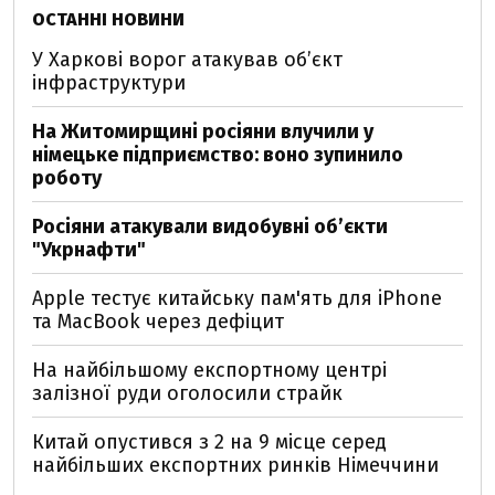
ОСТАННІ НОВИНИ
У Харкові ворог атакував обʼєкт
інфраструктури
На Житомирщині росіяни влучили у
німецьке підприємство: воно зупинило
роботу
Росіяни атакували видобувні обʼєкти
"Укрнафти"
Apple тестує китайську пам'ять для iPhone
та MacBook через дефіцит
На найбільшому експортному центрі
залізної руди оголосили страйк
Китай опустився з 2 на 9 місце серед
найбільших експортних ринків Німеччини