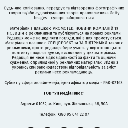
Будь-яке копіювання, передрук та відтворення фотографічних
творів та/або аудіовізуальних творів правовласника Getty
Images - суворо забороняється.
Матеріали з плашкою PROMOTED, НОВИНИ КОМПАНІЙ та
ПОЗИЦІЯ є рекламними та публікуються на правах реклами.
Редакція може не поділяти погляди, які в них промотуються.
Матеріали з плашкою СПЕЦПРОЄКТ та ЗА ПІДТРИМКИ також є
рекламними, проте редакція бере участь у підготовці цього
контенту і поділяє думки, висловлені у цих матеріалах.
Редакція не несе відповідальності за факти та оціночні
судження, оприлюднені у рекламних матеріалах. Згідно з
українським законодавством відповідальність за зміст
реклами несе рекламодавець.
Cубєкт у сфері онлайн-медіа; ідентифікатор медіа - R40-02163.
ТОВ "УП Медіа Плюс"
Адреса: 01032, м. Київ, вул. Жилянська, 48, 50А
Телефон: +380 95 641 22 07