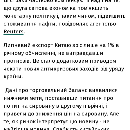
Ці страхи частково компенсують надії на те,
що друга світова економіка пом'якшить
монетарну політику і, таким чином, підвищить
споживання нафти, повідомляє агентство
Reuters
.
Липневий експорт Китаю зріс лише на 1% в
річному обчисленні, не виправдавши
прогнозів. Це стало додатковим приводом
чекати нових антикризових заходів від уряду
країни.
"Дані про торговельний баланс виявилися
нижчими мети, поставивши питання про
попит на сировину в другому півріччі, і
привели до зниження цін на сировину. Але
те, як ринок інтерпретує цю новину - не
найгірша новина. Слабкість китайських