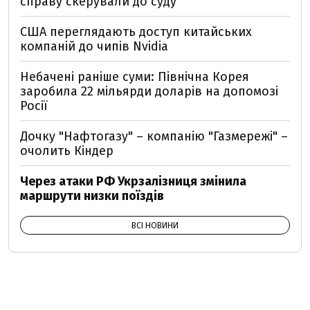
справу скерували до суду
США переглядають доступ китайських
компаній до чипів Nvidia
Небачені раніше суми: Північна Корея
заробила 22 мільярди доларів на допомозі
Росії
Дочку "Нафтогазу" – компанію "Газмережі" –
очолить Кіндер
Через атаки РФ Укрзалізниця змінила
маршрути низки поїздів
ВСІ НОВИНИ