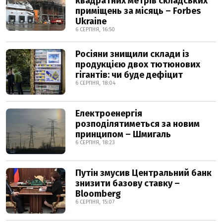
квадратних метрів складських
приміщень за місяць – Forbes
Ukraine
6 СЕРПНЯ, 16:50
Росіяни знищили склади із
продукцією двох тютюнових
гігантів: чи буде дефіцит
6 СЕРПНЯ, 18:04
Електроенергія
розподілятиметься за новим
принципом – Шмигаль
6 СЕРПНЯ, 18:23
Путін змусив Центральний банк
знизити базову ставку –
Bloomberg
6 СЕРПНЯ, 15:07