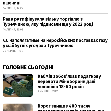
пшениці
14 ЛИПНЯ, 17:45
Рада ратифікувала вільну торгівлю з
Туреччиною, яку підписали ще у 2022 році
14 ЛИПНЯ, 16:08
ЄС наполягатиме на неросійських поставках газу
у майбутніх угодах з Туреччиною
20 ЧЕРВНЯ, 16:01
ГОЛОВНЕ СЬОГОДНІ
Кабмін зобовʼязав податкову
передати Міноборони дані
чоловіків 18-60 років
6 СЕРПНЯ, 19:39
Ворог знищив 400 тисяч