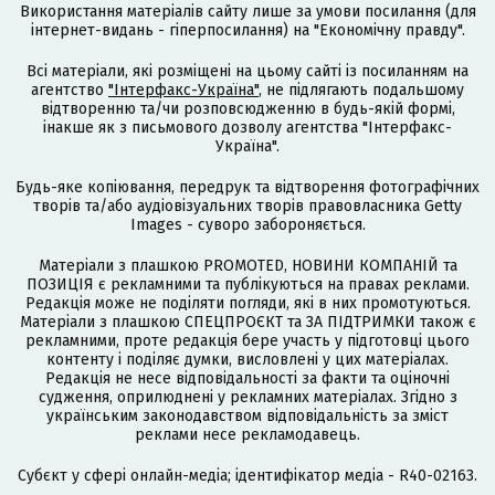
Використання матеріалів сайту лише за умови посилання (для
інтернет-видань - гіперпосилання) на "Економічну правду".
Всі матеріали, які розміщені на цьому сайті із посиланням на
агентство
"Інтерфакс-Україна"
, не підлягають подальшому
відтворенню та/чи розповсюдженню в будь-якій формі,
інакше як з письмового дозволу агентства "Інтерфакс-
Україна".
Будь-яке копіювання, передрук та відтворення фотографічних
творів та/або аудіовізуальних творів правовласника Getty
Images - суворо забороняється.
Матеріали з плашкою PROMOTED, НОВИНИ КОМПАНІЙ та
ПОЗИЦІЯ є рекламними та публікуються на правах реклами.
Редакція може не поділяти погляди, які в них промотуються.
Матеріали з плашкою СПЕЦПРОЄКТ та ЗА ПІДТРИМКИ також є
рекламними, проте редакція бере участь у підготовці цього
контенту і поділяє думки, висловлені у цих матеріалах.
Редакція не несе відповідальності за факти та оціночні
судження, оприлюднені у рекламних матеріалах. Згідно з
українським законодавством відповідальність за зміст
реклами несе рекламодавець.
Cубєкт у сфері онлайн-медіа; ідентифікатор медіа - R40-02163.