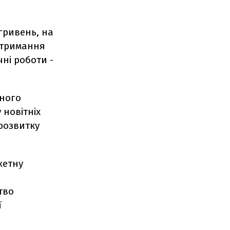
 гривень, на
 отримання
ні роботи -
ьного
 новітніх
 розвитку
жетну
тво
ї