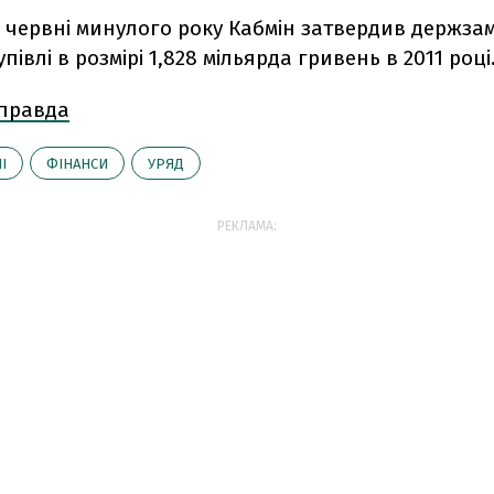
в червні минулого року Кабмін затвердив держз
івлі в розмірі 1,828 мільярда гривень в 2011 році
 правда
І
ФІНАНСИ
УРЯД
РЕКЛАМА: