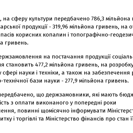
і, на сферу культури передбачено 786,3 мільйона
арської продукції - 319,96 мільйона гривень, на
пасів корисних копалин і топографічно-геодезич
да гривень.
держзамовлення на постачання продукції соціал
 становить 477,2 мільйона гривень, на розробку
у сфері науки і техніки, а також на забезпечення
-технічної бази науки - 277,9 мільйона гривень.
передбачено, що держзамовники, які мають бюд
сть з оплати виконаного у попередні роки
ення, повинні щомісячно інформувати Міністерс
тку і торгівлі та Міністерство фінансів про стан ї