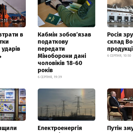
втрати в
Кабмін зобовʼязав
Росія зр
итки
податкову
склад Bo
 ударів
передати
продукц
ь
Міноборони дані
6 СЕРПНЯ, 10:50
чоловіків 18-60
років
6 СЕРПНЯ, 19:39
нищили
Електроенергія
Путін зм