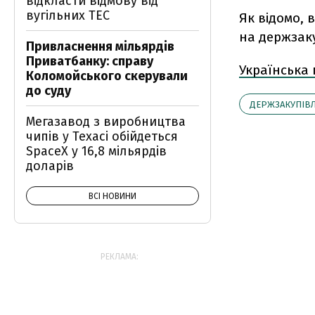
відкласти відмову від
вугільних ТЕС
Як відомо, 
на держзакуп
Привласнення мільярдів
Приватбанку: справу
Українська
Коломойського скерували
до суду
ДЕРЖЗАКУПІВЛ
Мегазавод з виробництва
чипів у Техасі обійдеться
SpaceX у 16,8 мільярдів
доларів
ВСІ НОВИНИ
РЕКЛАМА: