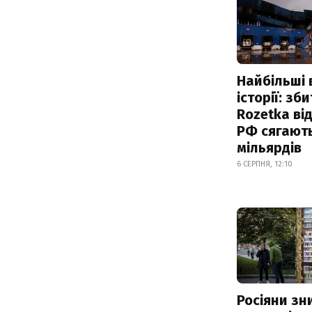
Найбільші 
історії: зб
Rozetka від
РФ сягают
мільярдів
6 СЕРПНЯ, 12:10
Росіяни з