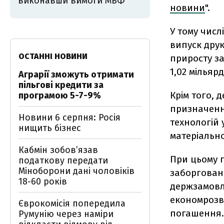
виконавши вимоги МВФ
новини
".
У тому числ
випуск друк
ОСТАННІ НОВИНИ
приросту за
1,02 мільяр
Аграрії зможуть отримати
пільгові кредити за
Крім того, 
програмою 5-7-9%
призначення
Новини 6 серпня: Росія
технологій 
нищить бізнес
матеріально
Кабмін зобовʼязав
При цьому 
податкову передати
Міноборони дані чоловіків
заборговані
18-60 років
держзамовл
економрозви
Єврокомісія попередила
погашення.
Румунію через наміри