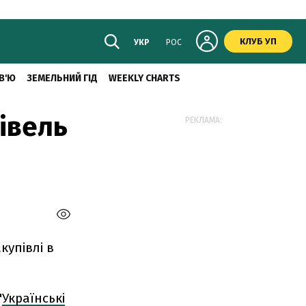
КЛУБ УП
УКР
РОС
В'Ю
ЗЕМЕЛЬНИЙ ГІД
WEEKLY CHARTS
івель
РЕКЛАМА:
купівлі в
"
Українські