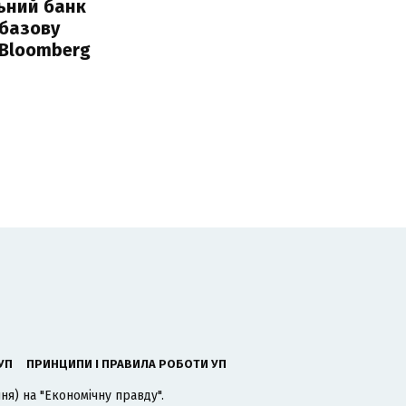
ьний банк
 базову
 Bloomberg
УП
ПРИНЦИПИ І ПРАВИЛА РОБОТИ УП
я) на "Економічну правду".