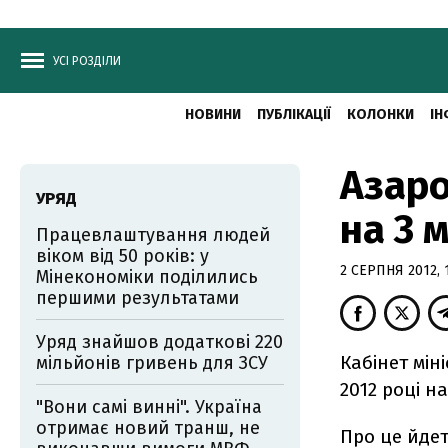
УСІ РОЗДІЛИ
НОВИНИ
ПУБЛІКАЦІЇ
КОЛОНКИ
ІН
Азаро
УРЯД
на 3 
Працевлаштування людей
віком від 50 років: у
2 СЕРПНЯ 2012, 
Мінекономіки поділились
першими результатами
Уряд знайшов додаткові 220
Кабінет мін
мільйонів гривень для ЗСУ
2012 році н
"Вони самі винні". Україна
отримає новий транш, не
Про це йдет