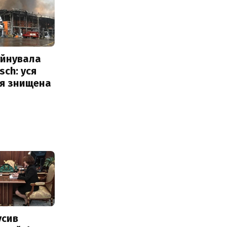
уйнувала
sch: уся
ія знищена
усив