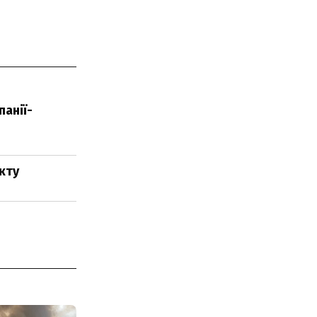
панії-
кту