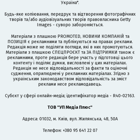
Україна".
Будь-яке копіювання, передрук та відтворення фотографічних
творів та/або аудіовізуальних творів правовласника Getty
Images - суворо забороняється.
Матеріали з плашкою PROMOTED, НОВИНИ КОМПАНІЙ та
ПОЗИЦІЯ є рекламними та публікуються на правах реклами.
Редакція може не поділяти погляди, які в них промотуються.
Матеріали з плашкою СПЕЦПРОЄКТ та ЗА ПІДТРИМКИ також є
рекламними, проте редакція бере участь у підготовці цього
контенту і поділяє думки, висловлені у цих матеріалах.
Редакція не несе відповідальності за факти та оціночні
судження, оприлюднені у рекламних матеріалах. Згідно з
українським законодавством відповідальність за зміст
реклами несе рекламодавець.
Cубєкт у сфері онлайн-медіа; ідентифікатор медіа - R40-02163.
ТОВ "УП Медіа Плюс"
Адреса: 01032, м. Київ, вул. Жилянська, 48, 50А
Телефон: +380 95 641 22 07