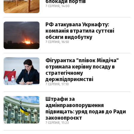
блокади портів
7 СЕРПНЯ, 14:00
РФ атакувала Укрнафту:
компанія втратила суттєві
обсяги видобутку
7 СЕРПНЯ, 16:50
Фігурантка "плівок Міндіча"
отримала керівну посаду в
стратегічному
держпідприємстві
7 СЕРПНЯ, 17:10
Штрафи за
адмінправопорушення
підвищать: уряд подав до Ради
законопроєкт
7 СЕРПНЯ, 11:23