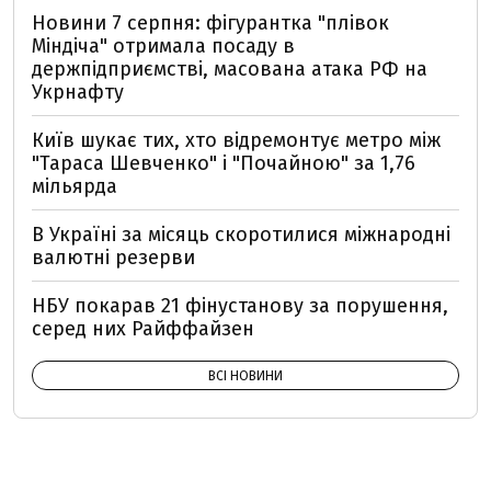
Новини 7 серпня: фігурантка "плівок
Міндіча" отримала посаду в
держпідприємстві, масована атака РФ на
Укрнафту
Київ шукає тих, хто відремонтує метро між
"Тараса Шевченко" і "Почайною" за 1,76
мільярда
В Україні за місяць скоротилися міжнародні
валютні резерви
НБУ покарав 21 фінустанову за порушення,
серед них Райффайзен
ВСІ НОВИНИ