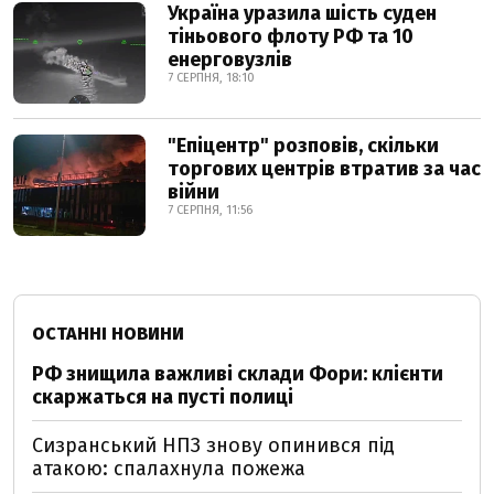
Україна уразила шість суден
тіньового флоту РФ та 10
енерговузлів
7 СЕРПНЯ, 18:10
"Епіцентр" розповів, скільки
торгових центрів втратив за час
війни
7 СЕРПНЯ, 11:56
ОСТАННІ НОВИНИ
РФ знищила важливі склади Фори: клієнти
скаржаться на пусті полиці
Сизранський НПЗ знову опинився під
атакою: спалахнула пожежа