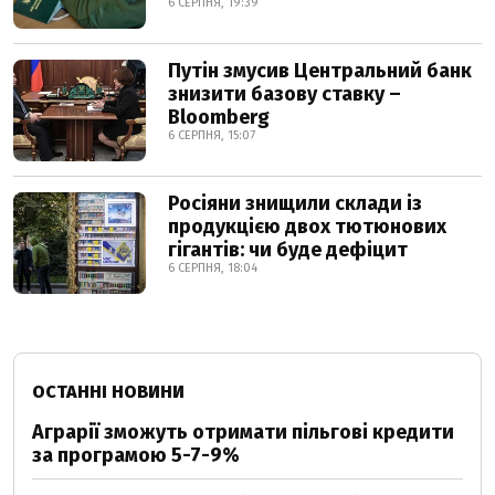
6 СЕРПНЯ, 19:39
Путін змусив Центральний банк
знизити базову ставку –
Bloomberg
6 СЕРПНЯ, 15:07
Росіяни знищили склади із
продукцією двох тютюнових
гігантів: чи буде дефіцит
6 СЕРПНЯ, 18:04
ОСТАННІ НОВИНИ
Аграрії зможуть отримати пільгові кредити
за програмою 5-7-9%