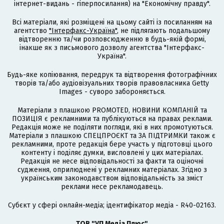
інтернет-видань - гіперпосилання) на "Економічну правду".
Всі матеріали, які розміщені на цьому сайті із посиланням на
агентство
"Інтерфакс-Україна"
, не підлягають подальшому
відтворенню та/чи розповсюдженню в будь-якій формі,
інакше як з письмового дозволу агентства "Інтерфакс-
Україна".
Будь-яке копіювання, передрук та відтворення фотографічних
творів та/або аудіовізуальних творів правовласника Getty
Images - суворо забороняється.
Матеріали з плашкою PROMOTED, НОВИНИ КОМПАНІЙ та
ПОЗИЦІЯ є рекламними та публікуються на правах реклами.
Редакція може не поділяти погляди, які в них промотуються.
Матеріали з плашкою СПЕЦПРОЄКТ та ЗА ПІДТРИМКИ також є
рекламними, проте редакція бере участь у підготовці цього
контенту і поділяє думки, висловлені у цих матеріалах.
Редакція не несе відповідальності за факти та оціночні
судження, оприлюднені у рекламних матеріалах. Згідно з
українським законодавством відповідальність за зміст
реклами несе рекламодавець.
Cубєкт у сфері онлайн-медіа; ідентифікатор медіа - R40-02163.
ТОВ "УП Медіа Плюс"