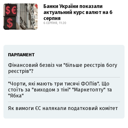
Банки України показали
актуальний курс валют на 6
серпня
6 СЕРПНЯ, 11:20
ПАРЛАМЕНТ
Фінансовий безвіз чи "більше реєстрів богу
реєстрів"?
"Чорти, які мають три тисячі ФОПів". Що
стоїть за "виходом з тіні" "Маркетопту" та
"Ябка"
Як вимоги ЄС налякали податковий комітет