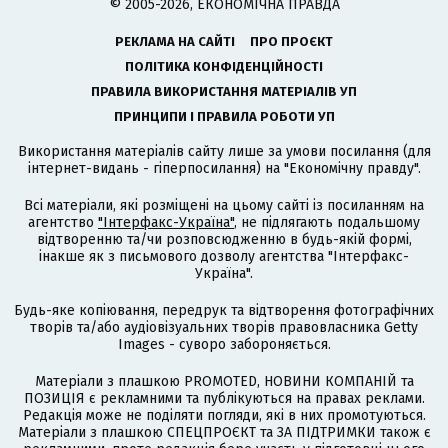
© 2005-2026, ЕКОНОМІЧНА ПРАВДА
РЕКЛАМА НА САЙТІ
ПРО ПРОЄКТ
ПОЛІТИКА КОНФІДЕНЦІЙНОСТІ
ПРАВИЛА ВИКОРИСТАННЯ МАТЕРІАЛІВ УП
ПРИНЦИПИ І ПРАВИЛА РОБОТИ УП
Використання матеріалів сайту лише за умови посилання (для
інтернет-видань - гіперпосилання) на "Економічну правду".
Всі матеріали, які розміщені на цьому сайті із посиланням на
агентство
"Інтерфакс-Україна"
, не підлягають подальшому
відтворенню та/чи розповсюдженню в будь-якій формі,
інакше як з письмового дозволу агентства "Інтерфакс-
Україна".
Будь-яке копіювання, передрук та відтворення фотографічних
творів та/або аудіовізуальних творів правовласника Getty
Images - суворо забороняється.
Матеріали з плашкою PROMOTED, НОВИНИ КОМПАНІЙ та
ПОЗИЦІЯ є рекламними та публікуються на правах реклами.
Редакція може не поділяти погляди, які в них промотуються.
Матеріали з плашкою СПЕЦПРОЄКТ та ЗА ПІДТРИМКИ також є