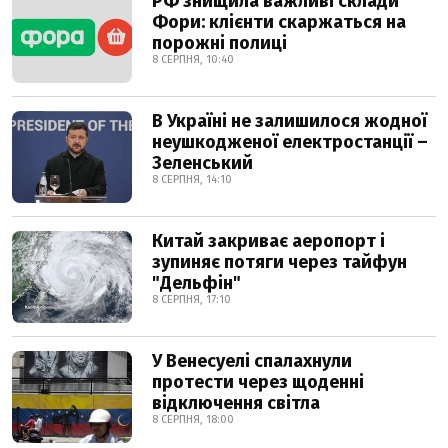
РФ знищила важливі склади
Фори: клієнти скаржаться на
порожні полиці
8 СЕРПНЯ, 10:40
В Україні не залишилося жодної
неушкодженої електростанції –
Зеленський
8 СЕРПНЯ, 14:10
Китай закриває аеропорт і
зупиняє потяги через тайфун
"Дельфін"
8 СЕРПНЯ, 17:10
У Венесуелі спалахнули
протести через щоденні
відключення світла
8 СЕРПНЯ, 18:00