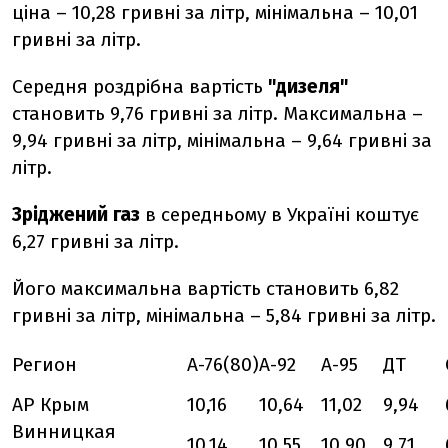
ціна – 10,28 гривні за літр, мінімальна – 10,01
гривні за літр.
Середня роздрібна вартість
"дизеля"
становить 9,76 гривні за літр. Максимальна –
9,94 гривні за літр, мінімальна – 9,64 гривні за
літр.
Зріджений газ
в середньому в Україні коштує
6,27 гривні за літр.
Його максимальна вартість становить 6,82
гривні за літр, мінімальна – 5,84 гривні за літр.
Регион
А-76(80)
А-92
А-95
ДТ
АР Крым
10,16
10,64
11,02
9,94
Винницкая
10,14
10,55
10,90
9,71