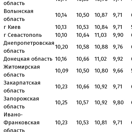
область
Волынская
10,14
10,50
10,87
9,71
область
г Киев
10,13
10,53
10,84
9,71
г Севастополь
10,10
10,64
11,03
9,90
Днепропетровская
10,20
10,58
10,88
9,76
область
Донецкая область
10,16
10,66
11,02
9,92
Житомирская
10,09
10,50
10,80
9,66
область
Закарпатская
10,23
10,66
10,92
9,71
область
Запорожская
10,25
10,57
10,92
9,80
область
Ивано-
Франковская
10,23
10,53
10,81
9,71
область