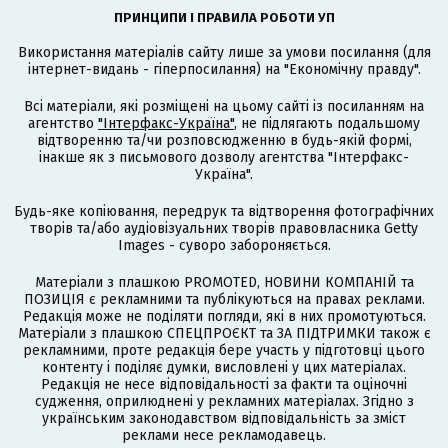
ПРИНЦИПИ І ПРАВИЛА РОБОТИ УП
Використання матеріалів сайту лише за умови посилання (для
інтернет-видань - гіперпосилання) на "Економічну правду".
Всі матеріали, які розміщені на цьому сайті із посиланням на
агентство
"Інтерфакс-Україна"
, не підлягають подальшому
відтворенню та/чи розповсюдженню в будь-якій формі,
інакше як з письмового дозволу агентства "Інтерфакс-
Україна".
Будь-яке копіювання, передрук та відтворення фотографічних
творів та/або аудіовізуальних творів правовласника Getty
Images - суворо забороняється.
Матеріали з плашкою PROMOTED, НОВИНИ КОМПАНІЙ та
ПОЗИЦІЯ є рекламними та публікуються на правах реклами.
Редакція може не поділяти погляди, які в них промотуються.
Матеріали з плашкою СПЕЦПРОЄКТ та ЗА ПІДТРИМКИ також є
рекламними, проте редакція бере участь у підготовці цього
контенту і поділяє думки, висловлені у цих матеріалах.
Редакція не несе відповідальності за факти та оціночні
судження, оприлюднені у рекламних матеріалах. Згідно з
українським законодавством відповідальність за зміст
реклами несе рекламодавець.