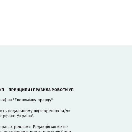
УП
ПРИНЦИПИ І ПРАВИЛА РОБОТИ УП
я) на "Економічну правду".
гають подальшому відтворенню та/чи
терфакс-Україна".
равах реклами. Редакція може не
 є рекламними, проте редакція бере