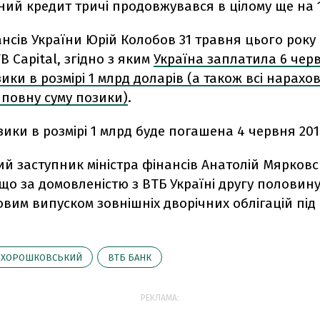
чний кредит тричі продовжувався в цілому ще на 1
ансів України Юрій Колобов 31 травня цього року
B Capital, згідно з яким
Україна заплатила 6 черв
ики в розмірі 1 млрд доларів (а також всі нарахо
 повну суму позики)
.
ики в розмірі 1 млрд буде погашена 4 червня 201
й заступник міністра фінансів Анатолій Мярков
що за домовленістю з ВТБ Україні другу половин
овим випуском зовнішніх дворічних облігацій під
ХОРОШКОВСЬКИЙ
ВТБ БАНК
РЕКЛАМА: