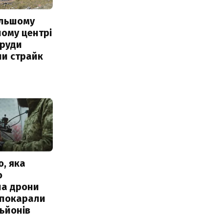
ільшому
ому центрі
 руди
ли страйк
, яка
о
ла дрони
 покарали
льйонів