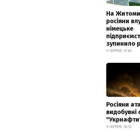
На Житоми
росіяни вл
німецьке
підприємст
зупинило 
9 СЕРПНЯ, 17:40
Росіяни ат
видобувні 
"Укрнафти
9 СЕРПНЯ, 16:32