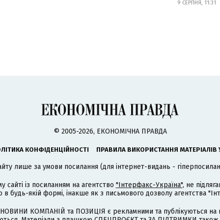
9 СЕРПНЯ, 11:31
© 2005-2026, ЕКОНОМІЧНА ПРАВДА
ЛІТИКА КОНФІДЕНЦІЙНОСТІ
ПРАВИЛА ВИКОРИСТАННЯ МАТЕРІАЛІВ 
айту лише за умови посилання (для інтернет-видань - гіперпосиланн
му сайті із посиланням на агентство
"Інтерфакс-Україна"
, не підля
 будь-якій формі, інакше як з письмового дозволу агентства "Ін
НОВИНИ КОМПАНІЙ та ПОЗИЦІЯ є рекламними та публікуються на п
туються. Матеріали з плашкою СПЕЦПРОЄКТ та ЗА ПІДТРИМКИ також