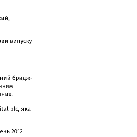
кий,
мови випуску
чний бридж-
анням
чних.
al plc, яка
ень 2012