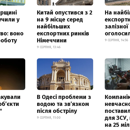
рщині
Китай опустився з 2
На найб
учили у
на 9 місце серед
експортн
найбільших
залізної
во: воно
експортних ринків
оголоси
роботу
Німеччини
9 СЕРПНЯ, 14:56
9 СЕРПНЯ, 13:46
акували
В Одесі проблеми з
Компанію
обʼєкти
водою та звʼязком
невчасн
"
після обстрілу
постави
для ЗСУ,
9 СЕРПНЯ, 11:00
на 25 мі