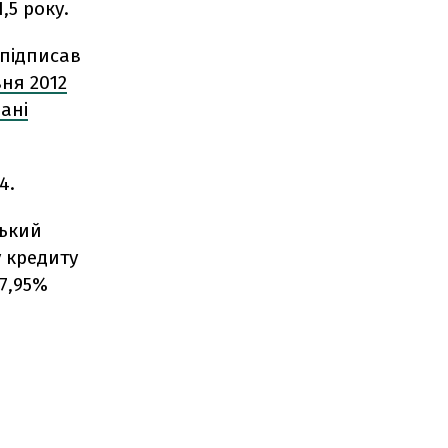
,5 року.
 підписав
ня 2012
вані
4.
ський
у кредиту
 7,95%