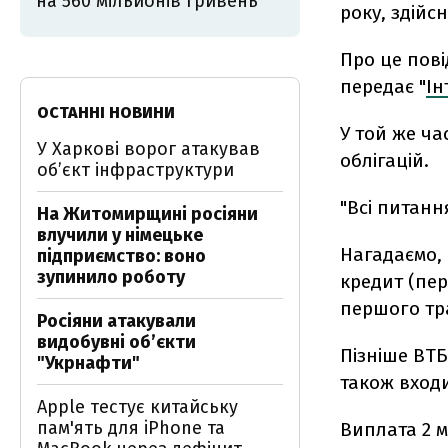
на 560 мільйонів гривень
року, здійс
Про це пов
передає "
Ін
ОСТАННІ НОВИНИ
У той же ча
У Харкові ворог атакував
облігацій.
обʼєкт інфраструктури
"Всі питанн
На Житомирщині росіяни
влучили у німецьке
Нагадаємо, 
підприємство: воно
зупинило роботу
кредит (пе
першого тра
Росіяни атакували
видобувні обʼєкти
Пізніше ВТБ
"Укрнафти"
також входи
Apple тестує китайську
пам'ять для iPhone та
Виплата 2 