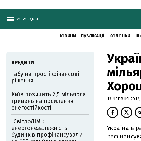
УСІ РОЗДІЛИ
НОВИНИ
ПУБЛІКАЦІЇ
КОЛОНКИ
ІН
Украї
КРЕДИТИ
мілья
Табу на прості фінансові
рішення
Хоро
Київ позичить 2,5 мільярда
13 ЧЕРВНЯ 2012,
гривень на посилення
енегостійкості
"СвітлоДІМ":
Україна в р
енергонезалежність
будинків профінансували
рефінансува