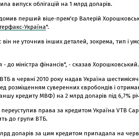
нила випуск облігацій на 1 млрд доларів.
ідомив перший віце-прем'єр Валерій Хорошковсь
терфакс-Україна
".
с він не уточнив інших деталей, зокрема, тип і у
я - до міністра фінансів", - сказав Хорошковський.
ВТБ в червні 2010 року надав Україна шестиміся
ред розміщенням суверенних євробондів і отрим
ншу кредиту МВФ) на 2 млрд доларів під 6,7% рі
 переуступив права за кредитом Україна VTB Capit
ть до групи ВТБ.
млрд доларів за цим кредитом припадала на черв