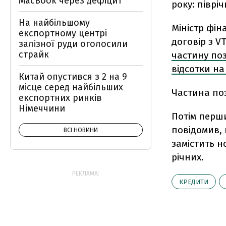
MacBook через дефіцит
року: піврі
На найбільшому
Міністр фін
експортному центрі
договір з VT
залізної руди оголосили
страйк
частину поз
відсотки на
Китай опустився з 2 на 9
місце серед найбільших
Частина поз
експортних ринків
Німеччини
Потім перши
повідомив, 
ВСІ НОВИНИ
замістить н
річних.
РЕКЛАМА:
КРЕДИТИ