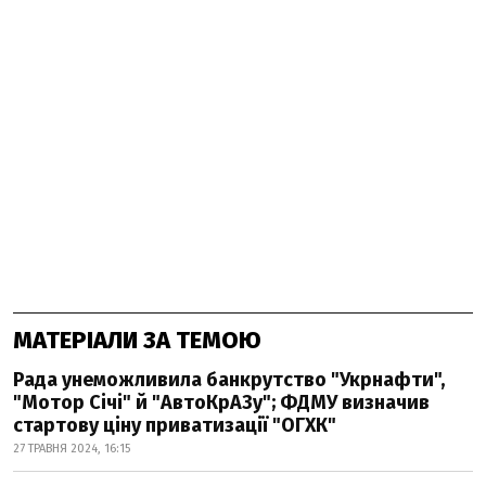
МАТЕРІАЛИ ЗА ТЕМОЮ
Рада унеможливила банкрутство "Укрнафти",
"Мотор Січі" й "АвтоКрАЗу"; ФДМУ визначив
стартову ціну приватизації "ОГХК"
27 ТРАВНЯ 2024, 16:15