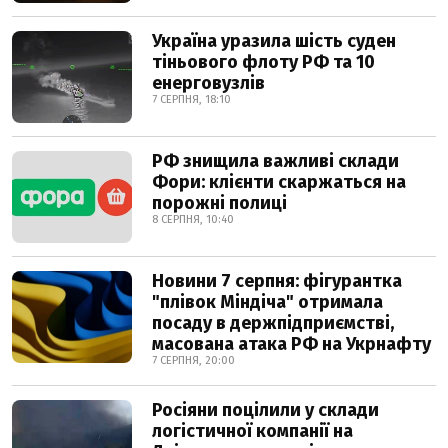
Україна уразила шість суден
тіньового флоту РФ та 10
енерговузлів
7 СЕРПНЯ, 18:10
РФ знищила важливі склади
Фори: клієнти скаржаться на
порожні полиці
8 СЕРПНЯ, 10:40
Новини 7 серпня: фігурантка
"плівок Міндіча" отримала
посаду в держпідприємстві,
масована атака РФ на Укрнафту
7 СЕРПНЯ, 20:00
Росіяни поцілили у склади
логістичної компанії на