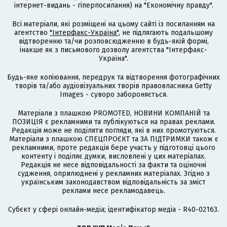
інтернет-видань - гіперпосилання) на "Економічну правду".
Всі матеріали, які розміщені на цьому сайті із посиланням на
агентство
"Інтерфакс-Україна"
, не підлягають подальшому
відтворенню та/чи розповсюдженню в будь-якій формі,
інакше як з письмового дозволу агентства "Інтерфакс-
Україна".
Будь-яке копіювання, передрук та відтворення фотографічних
творів та/або аудіовізуальних творів правовласника Getty
Images - суворо забороняється.
Матеріали з плашкою PROMOTED, НОВИНИ КОМПАНІЙ та
ПОЗИЦІЯ є рекламними та публікуються на правах реклами.
Редакція може не поділяти погляди, які в них промотуються.
Матеріали з плашкою СПЕЦПРОЄКТ та ЗА ПІДТРИМКИ також є
рекламними, проте редакція бере участь у підготовці цього
контенту і поділяє думки, висловлені у цих матеріалах.
Редакція не несе відповідальності за факти та оціночні
судження, оприлюднені у рекламних матеріалах. Згідно з
українським законодавством відповідальність за зміст
реклами несе рекламодавець.
Cубєкт у сфері онлайн-медіа; ідентифікатор медіа - R40-02163.