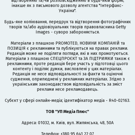
відтворенню та/чи розповсюдженню в будь-якій формі,
інакше як з письмового дозволу агентства "Інтерфакс-
Україна".
Будь-яке копіювання, передрук та відтворення фотографічних
творів та/або аудіовізуальних творів правовласника Getty
Images - суворо забороняється.
Матеріали з плашкою PROMOTED, НОВИНИ КОМПАНІЙ та
ПОЗИЦІЯ є рекламними та публікуються на правах реклами.
Редакція може не поділяти погляди, які в них промотуються.
Матеріали з плашкою СПЕЦПРОЄКТ та ЗА ПІДТРИМКИ також є
рекламними, проте редакція бере участь у підготовці цього
контенту і поділяє думки, висловлені у цих матеріалах.
Редакція не несе відповідальності за факти та оціночні
судження, оприлюднені у рекламних матеріалах. Згідно з
українським законодавством відповідальність за зміст
реклами несе рекламодавець.
Cубєкт у сфері онлайн-медіа; ідентифікатор медіа - R40-02163.
ТОВ "УП Медіа Плюс"
Адреса: 01032, м. Київ, вул. Жилянська, 48, 50А
Телефон: +380 95 641 22 07