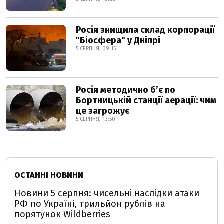
Росія знищила склад корпорації
"Біосфера" у Дніпрі
5 СЕРПНЯ, 09:15
Росія методично б’є по
Бортницькій станції аерації: чим
це загрожує
5 СЕРПНЯ, 13:50
ОСТАННІ НОВИНИ
Новини 5 серпня: чисельні наслідки атаки
РФ по Україні, трильйон рублів на
порятунок Wildberries