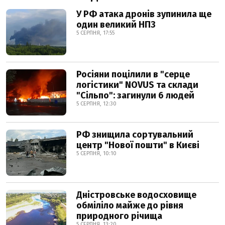
У РФ атака дронів зупинила ще
один великий НПЗ
5 СЕРПНЯ, 17:55
Росіяни поцілили в "серце
логістики" NOVUS та склади
"Сільпо": загинули 6 людей
5 СЕРПНЯ, 12:30
РФ знищила сортувальний
центр "Нової пошти" в Києві
5 СЕРПНЯ, 10:10
Дністровське водосховище
обміліло майже до рівня
природного річища
5 СЕРПНЯ, 13:20