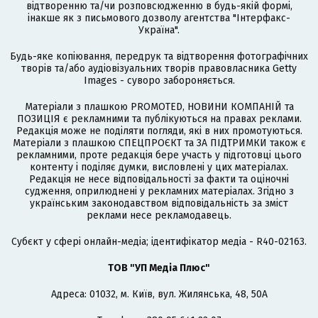
відтворенню та/чи розповсюдженню в будь-якій формі,
інакше як з письмового дозволу агентства "Інтерфакс-
Україна".
Будь-яке копіювання, передрук та відтворення фотографічних
творів та/або аудіовізуальних творів правовласника Getty
Images - суворо забороняється.
Матеріали з плашкою PROMOTED, НОВИНИ КОМПАНІЙ та
ПОЗИЦІЯ є рекламними та публікуються на правах реклами.
Редакція може не поділяти погляди, які в них промотуються.
Матеріали з плашкою СПЕЦПРОЄКТ та ЗА ПІДТРИМКИ також є
рекламними, проте редакція бере участь у підготовці цього
контенту і поділяє думки, висловлені у цих матеріалах.
Редакція не несе відповідальності за факти та оціночні
судження, оприлюднені у рекламних матеріалах. Згідно з
українським законодавством відповідальність за зміст
реклами несе рекламодавець.
Cубєкт у сфері онлайн-медіа; ідентифікатор медіа - R40-02163.
ТОВ "УП Медіа Плюс"
Адреса: 01032, м. Київ, вул. Жилянська, 48, 50А