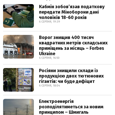
Кабмін зобовʼязав податкову
передати Міноборони дані
чоловіків 18-60 років
6 СЕРПНЯ, 19:39
Ворог знищив 400 тисяч
квадратних метрів складських
приміщень за місяць – Forbes
Ukraine
6 СЕРПНЯ, 16:50
Росіяни знищили склади із
продукцією двох тютюнових
гігантів: чи буде дефіцит
6 СЕРПНЯ, 18:04
Електроенергія
розподілятиметься за новим
принципом – Шмигаль