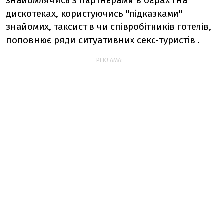
знайомлячись з партнерами в барах і на
дискотеках, користуючись "підказками"
знайомих, таксистів чи співробітників готелів,
поповнює ряди ситуативних секс-туристів .
РЕКЛАМА: