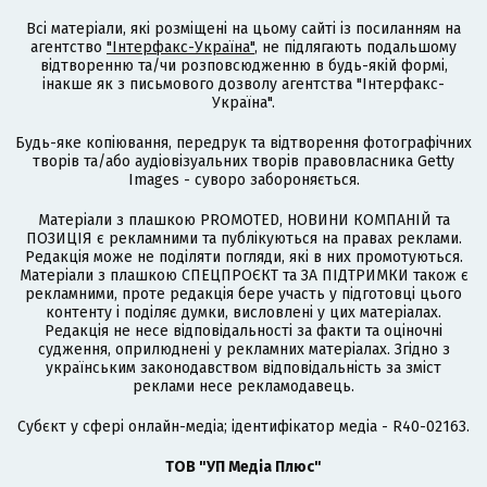
Всі матеріали, які розміщені на цьому сайті із посиланням на
агентство
"Інтерфакс-Україна"
, не підлягають подальшому
відтворенню та/чи розповсюдженню в будь-якій формі,
інакше як з письмового дозволу агентства "Інтерфакс-
Україна".
Будь-яке копіювання, передрук та відтворення фотографічних
творів та/або аудіовізуальних творів правовласника Getty
Images - суворо забороняється.
Матеріали з плашкою PROMOTED, НОВИНИ КОМПАНІЙ та
ПОЗИЦІЯ є рекламними та публікуються на правах реклами.
Редакція може не поділяти погляди, які в них промотуються.
Матеріали з плашкою СПЕЦПРОЄКТ та ЗА ПІДТРИМКИ також є
рекламними, проте редакція бере участь у підготовці цього
контенту і поділяє думки, висловлені у цих матеріалах.
Редакція не несе відповідальності за факти та оціночні
судження, оприлюднені у рекламних матеріалах. Згідно з
українським законодавством відповідальність за зміст
реклами несе рекламодавець.
Cубєкт у сфері онлайн-медіа; ідентифікатор медіа - R40-02163.
ТОВ "УП Медіа Плюс"