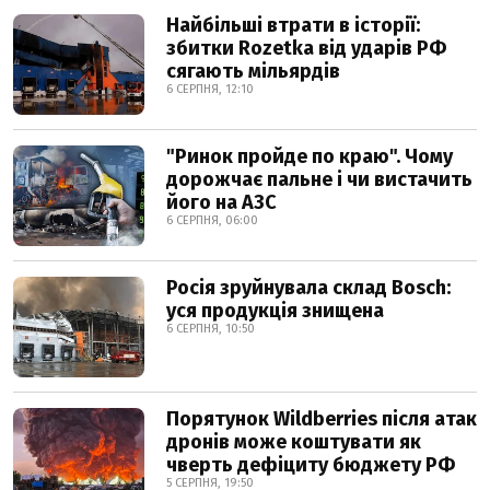
Найбільші втрати в історії:
збитки Rozetka від ударів РФ
сягають мільярдів
6 СЕРПНЯ, 12:10
"Ринок пройде по краю". Чому
дорожчає пальне і чи вистачить
його на АЗС
6 СЕРПНЯ, 06:00
Росія зруйнувала склад Bosch:
уся продукція знищена
6 СЕРПНЯ, 10:50
Порятунок Wildberries після атак
дронів може коштувати як
чверть дефіциту бюджету РФ
5 СЕРПНЯ, 19:50