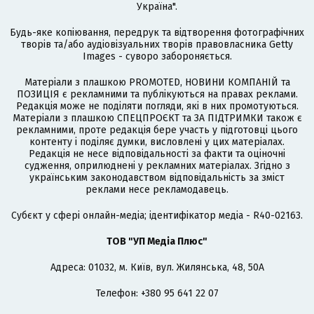
Україна".
Будь-яке копіювання, передрук та відтворення фотографічних
творів та/або аудіовізуальних творів правовласника Getty
Images - суворо забороняється.
Матеріали з плашкою PROMOTED, НОВИНИ КОМПАНІЙ та
ПОЗИЦІЯ є рекламними та публікуються на правах реклами.
Редакція може не поділяти погляди, які в них промотуються.
Матеріали з плашкою СПЕЦПРОЄКТ та ЗА ПІДТРИМКИ також є
рекламними, проте редакція бере участь у підготовці цього
контенту і поділяє думки, висловлені у цих матеріалах.
Редакція не несе відповідальності за факти та оціночні
судження, оприлюднені у рекламних матеріалах. Згідно з
українським законодавством відповідальність за зміст
реклами несе рекламодавець.
Cубєкт у сфері онлайн-медіа; ідентифікатор медіа - R40-02163.
ТОВ "УП Медіа Плюс"
Адреса: 01032, м. Київ, вул. Жилянська, 48, 50А
Телефон: +380 95 641 22 07