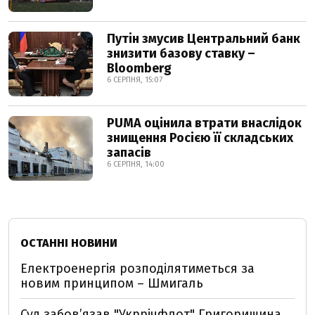
Путін змусив Центральний банк
знизити базову ставку –
Bloomberg
6 СЕРПНЯ, 15:07
PUMA оцінила втрати внаслідок
знищення Росією її складських
запасів
6 СЕРПНЯ, 14:00
ОСТАННІ НОВИНИ
Електроенергія розподілятиметься за
новим принципом – Шмигаль
Суд забов’язав "Укррічфлот" Григоришина