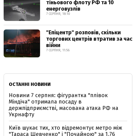
тіньового флоту РФ та 10
енерговузлів
7 СЕРПНЯ, 18:10
"Епіцентр" розповів, скільки
торгових центрів втратив за час
війни
7 СЕРПНЯ, 11:56
ОСТАННІ НОВИНИ
Новини 7 серпня: фігурантка "плівок
Міндіча" отримала посаду в
держпідприємстві, масована атака РФ на
Укрнафту
Київ шукає тих, хто відремонтує метро між
"Тараса Шевченко" і "Почайною" за 1,76