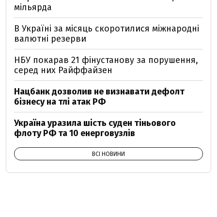
мільярда
В Україні за місяць скоротилися міжнародні
валютні резерви
НБУ покарав 21 фінустанову за порушення,
серед них Райффайзен
Нацбанк дозволив не визнавати дефолт
бізнесу на тлі атак РФ
Україна уразила шість суден тіньового
флоту РФ та 10 енерговузлів
ВСІ НОВИНИ