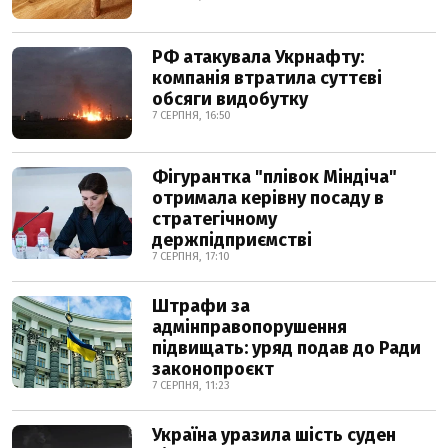
РФ атакувала Укрнафту:
компанія втратила суттєві
обсяги видобутку
7 СЕРПНЯ, 16:50
Фігурантка "плівок Міндіча"
отримала керівну посаду в
стратегічному
держпідприємстві
7 СЕРПНЯ, 17:10
Штрафи за
адмінправопорушення
підвищать: уряд подав до Ради
законопроєкт
7 СЕРПНЯ, 11:23
Україна уразила шість суден