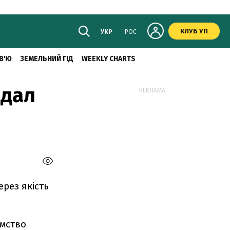
КЛУБ УП
УКР
РОС
В'Ю
ЗЕМЕЛЬНИЙ ГІД
WEEKLY CHARTS
ндал
РЕКЛАМА:
рез якість
мство