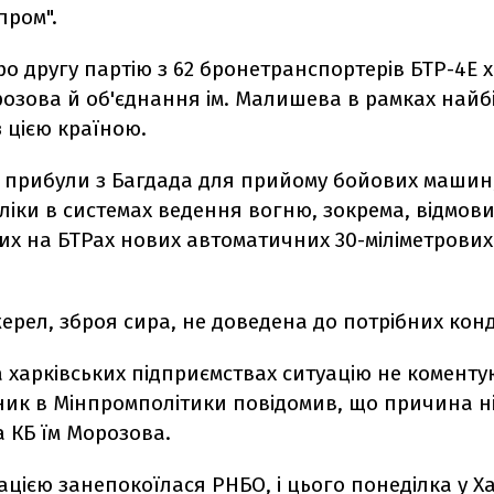
пром".
о другу партію з 62 бронетранспортерів БТР-4Е 
розова й об'єднання ім. Малишева в рамках най
з цією країною.
кі прибули з Багдада для прийому бойових маши
оліки в системах ведення вогню, зокрема, відмов
их на БТРах нових автоматичних 30-міліметрових
ерел, зброя сира, не доведена до потрібних кон
 харківських підприємствах ситуацію не коменту
ик в Мінпромполітики повідомив, що причина ніб
 КБ їм Морозова.
цією занепокоїлася РНБО, і цього понеділка у Ха