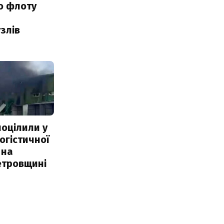
о флоту
злів
поцілили у
огістичної
 на
етровщині