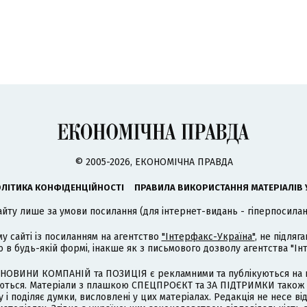
© 2005-2026, ЕКОНОМІЧНА ПРАВДА
ЛІТИКА КОНФІДЕНЦІЙНОСТІ
ПРАВИЛА ВИКОРИСТАННЯ МАТЕРІАЛІВ 
айту лише за умови посилання (для інтернет-видань - гіперпосиланн
му сайті із посиланням на агентство
"Інтерфакс-Україна"
, не підля
 будь-якій формі, інакше як з письмового дозволу агентства "Ін
НОВИНИ КОМПАНІЙ та ПОЗИЦІЯ є рекламними та публікуються на п
туються. Матеріали з плашкою СПЕЦПРОЄКТ та ЗА ПІДТРИМКИ також
 і поділяє думки, висловлені у цих матеріалах. Редакція не несе ві