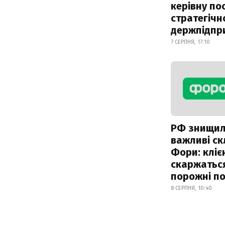
керівну по
стратегічн
держпідпр
7 СЕРПНЯ, 17:10
РФ знищи
важливі с
Фори: кліє
скаржатьс
порожні по
8 СЕРПНЯ, 10:40