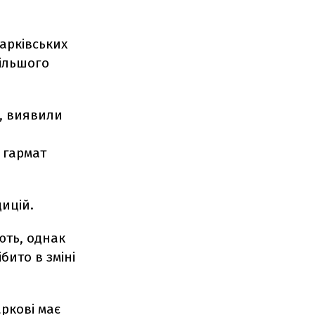
харківських
більшого
н, виявили
и
 гармат
дицій.
ють, однак
ито в зміні
ркові має