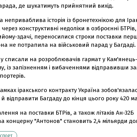
арада, де шукатимуть прийнятний вихід.
а неприваблива історія із бронетехнікою для Іра
 через конструктивні недоліки в озброєнні БТРів
ийому-здачі, переносилися строки поставки першо
на не потрапила на військовий парад у Багдаді.
у списали на розроблювачів гармат у Кам'янець
у, із запізненням і вибаченнями відправивши з
портерів.
рамках іракського контракту Україна зобов'язала
й відправити Багдаду до кінця цього року 420 м
лення на поставки БТРів, а також літаків Ан-32Б
 концерну "Антонов" становить 2,4 мільярди до
КСПОРТ