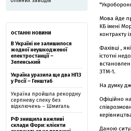
олійних заводів
"Укроборон
Мова йде пр
КБ імені Мо
ОСТАННІ НОВИНИ
контракту і
В Україні не залишилося
Фахівці , я
жодної неушкодженої
істотні нед
електростанції –
Зеленський
встановлен
ЗТМ-1.
Україна уразила ще два НПЗ
у Росії – Генштаб
На думку дж
Україна пройшла рекордну
Офіційно на
серпневу спеку без
відключень – Шмигаль
співрозмовн
керівництва
РФ знищила важливі
склади Фори: клієнти
Даною ситуа