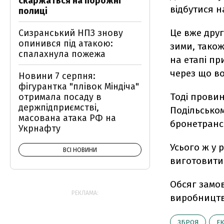
скаржаться на порожні
відбутися н
полиці
Це вже друг
Сизранський НПЗ знову
опинився під атакою:
зими, також
спалахнула пожежа
на етапі пр
через що во
Новини 7 серпня:
фігурантка "плівок Міндіча"
Тоді провин
отримала посаду в
держпідприємстві,
Подільськом
масована атака РФ на
бронетранс
Укрнафту
Усього ж у 
ВСІ НОВИНИ
виготовити 
Обсяг замов
РЕКЛАМА:
виробництва
ЗБРОЯ
Е