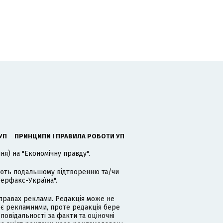
УП
ПРИНЦИПИ І ПРАВИЛА РОБОТИ УП
я) на "Економічну правду".
гають подальшому відтворенню та/чи
терфакс-Україна".
равах реклами. Редакція може не
 є рекламними, проте редакція бере
дповідальності за факти та оціночні