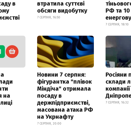
саду в
втратила суттєві
тіньовог
ому
обсяги видобутку
РФ та 10
иємстві
енергову
7 СЕРПНЯ, 16:50
7 СЕРПНЯ, 18:10
ла
Новини 7 серпня:
Росіяни 
клади
фігурантка "плівок
склади л
нти
Міндіча" отримала
компанії
я на
посаду в
Дніпроп
лиці
держпідприємстві,
7 СЕРПНЯ, 16:32
масована атака РФ
на Укрнафту
7 СЕРПНЯ, 20:00