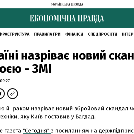
ФРАСТРУКТУРА
ПРАВИЛА ГРИ
ФІНАНСИ
СПЕЦПРОЄКТИ
ІНТЕР
аїні назріває новий ска
роєю - ЗМІ
09:27
ю й Іраком назріває новий збройовий скандал че
техніки, яку Київ поставив у Багдад.
е газета
"Сегодня"
з посиланням на держпідприє