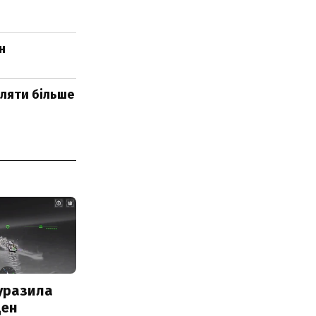
н
бляти більше
уразила
ден