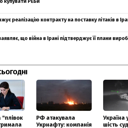
о купувати РЕБи
жує реалізацію контракту на поставку літаків в Іра
заявляє, що війна в Ірані підтверджує її плани виро
СЬОГОДНІ
 "плівок
РФ атакувала
Україна 
отримала
Укрнафту: компанія
шість су