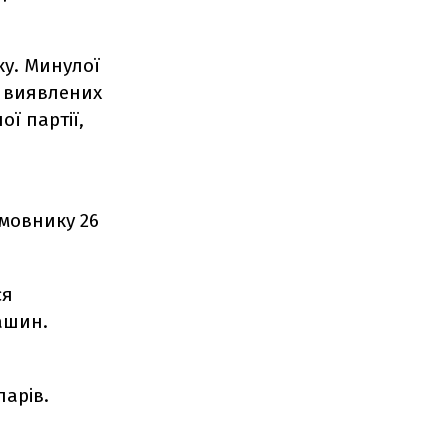
ку. Минулої
, виявлених
ї партії,
-
амовнику 26
ся
ашин.
ларів.