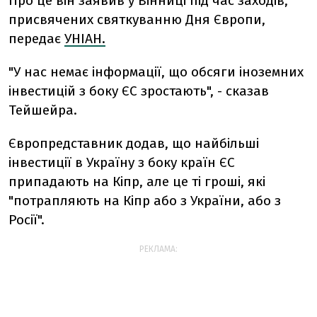
Про це він заявив у Вінниці під час заходів,
присвячених святкуванню Дня Європи,
передає
УНІАН.
"У нас немає інформації, що обсяги іноземних
інвестицій з боку ЄС зростають", - сказав
Тейшейра.
Європредставник додав, що найбільші
інвестиції в Україну з боку країн ЄС
припадають на Кіпр, але це ті гроші, які
"потрапляють на Кіпр або з України, або з
Росії".
РЕКЛАМА: