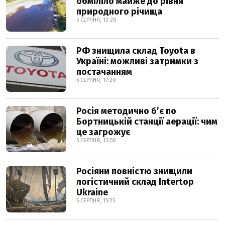
обміліло майже до рівня
природного річища
5 СЕРПНЯ, 13:20
РФ знищила склад Toyota в
Україні: можливі затримки з
постачанням
5 СЕРПНЯ, 17:20
Росія методично б’є по
Бортницькій станції аерації: чим
це загрожує
5 СЕРПНЯ, 13:50
Росіяни повністю знищили
логістичний склад Intertop
Ukraine
5 СЕРПНЯ, 15:25