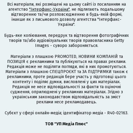
Всі матеріали, які розміщені на цьому сайті із посиланням на
агентство
"Інтерфакс-Україна"
, не підлягають подальшому
відтворенню та/чи розповсюдженню в будь-якій формі,
інакше як з письмового дозволу агентства "Інтерфакс-
Україна".
Будь-яке копіювання, передрук та відтворення фотографічних
творів та/або аудіовізуальних творів правовласника Getty
Images - суворо забороняється.
Матеріали з плашкою PROMOTED, НОВИНИ КОМПАНІЙ та
ПОЗИЦІЯ є рекламними та публікуються на правах реклами.
Редакція може не поділяти погляди, які в них промотуються.
Матеріали з плашкою СПЕЦПРОЄКТ та ЗА ПІДТРИМКИ також є
рекламними, проте редакція бере участь у підготовці цього
контенту і поділяє думки, висловлені у цих матеріалах.
Редакція не несе відповідальності за факти та оціночні
судження, оприлюднені у рекламних матеріалах. Згідно з
українським законодавством відповідальність за зміст
реклами несе рекламодавець.
Cубєкт у сфері онлайн-медіа; ідентифікатор медіа - R40-02163.
ТОВ "УП Медіа Плюс"