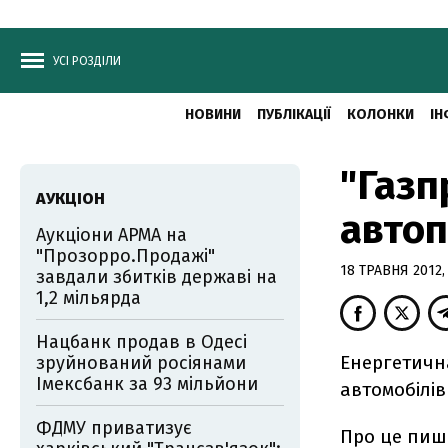
УСІ РОЗДІЛИ
НОВИНИ
ПУБЛІКАЦІЇ
КОЛОНКИ
ІН
"Газп
АУКЦІОН
автоп
Аукціони АРМА на
"Прозорро.Продажі"
18 ТРАВНЯ 2012, 
завдали збитків державі на
1,2 мільярда
Нацбанк продав в Одесі
Енергетична
зруйнований росіянами
Імексбанк за 93 мільйони
автомобілів
ФДМУ приватизує
Про це пиш