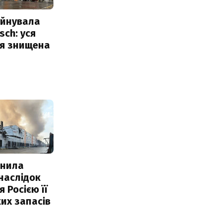
уйнувала
sch: уся
ія знищена
інила
наслідок
 Росією її
их запасів