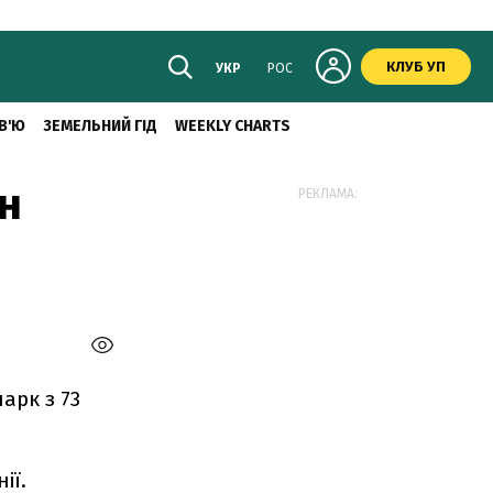
КЛУБ УП
УКР
РОС
В'Ю
ЗЕМЕЛЬНИЙ ГІД
WEEKLY CHARTS
он
РЕКЛАМА:
арк з 73
ії.