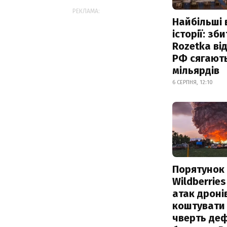
РЕКЛАМА:
Найбільші 
історії: зб
Rozetka від
РФ сягают
мільярдів
6 СЕРПНЯ, 12:10
Порятунок
Wildberries
атак дроні
коштувати
чверть деф