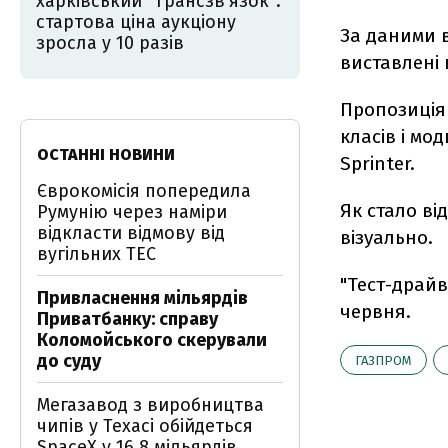
харківський "Трансзв'язок":
стартова ціна аукціону
За даними в
зросла у 10 разів
виставлені
Пропозиція 
класів і мо
ОСТАННІ НОВИНИ
Sprinter.
Єврокомісія попередила
Як стало в
Румунію через наміри
відкласти відмову від
візуально.
вугільних ТЕС
"Тест-драйв
Привласнення мільярдів
червня.
Приватбанку: справу
Коломойського скерували
до суду
ГАЗПРОМ
Мегазавод з виробництва
чипів у Техасі обійдеться
SpaceX у 16,8 мільярдів