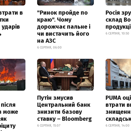
втрати в
"Ринок пройде по
Росія зр
итки
краю". Чому
склад Bo
 ударів
дорожчає пальне і
продукц
ь
чи вистачить його
6 СЕРПНЯ, 10:50
на АЗС
6 СЕРПНЯ, 06:00
Путін змусив
PUMA оц
 після
Центральний банк
втрати в
в може
знизити базову
знищення
 як
ставку – Bloomberg
складськ
іциту
6 СЕРПНЯ, 15:07
6 СЕРПНЯ, 14:00