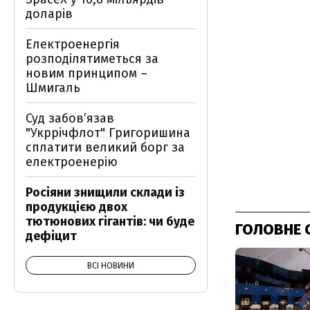
доларів
Електроенергія
розподілятиметься за
новим принципом –
Шмигаль
Суд забов’язав
"Укррічфлот" Григоришина
сплатити великий борг за
електроенерію
Росіяни знищили склади із
продукцією двох
тютюнових гігантів: чи буде
ГОЛОВНЕ 
дефіцит
ВСІ НОВИНИ