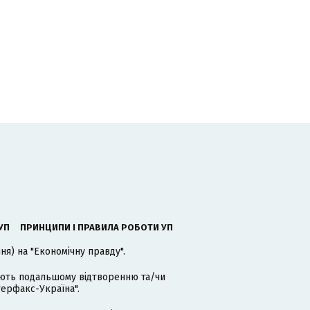
УП
ПРИНЦИПИ І ПРАВИЛА РОБОТИ УП
я) на "Економічну правду".
гають подальшому відтворенню та/чи
терфакс-Україна".