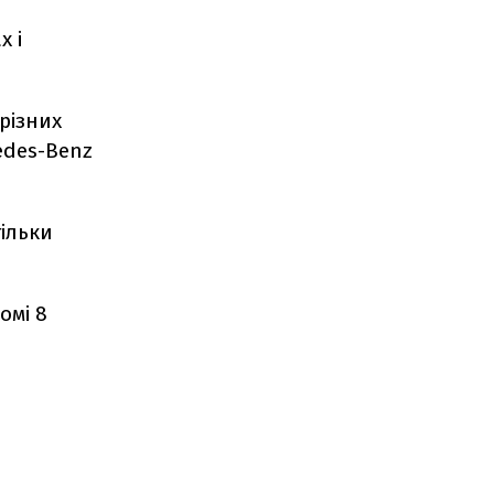
х і
різних
cedes-Benz
ільки
омі 8