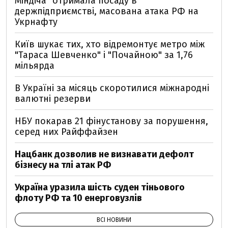
Міндіча" отримала посаду в
держпідприємстві, масована атака РФ на
Укрнафту
Київ шукає тих, хто відремонтує метро між
"Тараса Шевченко" і "Почайною" за 1,76
мільярда
В Україні за місяць скоротилися міжнародні
валютні резерви
НБУ покарав 21 фінустанову за порушення,
серед них Райффайзен
Нацбанк дозволив не визнавати дефолт
бізнесу на тлі атак РФ
Україна уразила шість суден тіньового
флоту РФ та 10 енерговузлів
ВСІ НОВИНИ