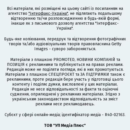
Всі матеріали, які розміщені на цьому сайті із посиланням на
агентство
"Інтерфакс-Україна"
, не підлягають подальшому
відтворенню та/чи розповсюдженню в будь-якій формі,
інакше як з письмового дозволу агентства "Інтерфакс-
Україна".
Будь-яке копіювання, передрук та відтворення фотографічних
творів та/або аудіовізуальних творів правовласника Getty
Images - суворо забороняється.
Матеріали з плашкою PROMOTED, НОВИНИ КОМПАНІЙ та
ПОЗИЦІЯ є рекламними та публікуються на правах реклами.
Редакція може не поділяти погляди, які в них промотуються.
Матеріали з плашкою СПЕЦПРОЄКТ та ЗА ПІДТРИМКИ також є
рекламними, проте редакція бере участь у підготовці цього
контенту і поділяє думки, висловлені у цих матеріалах.
Редакція не несе відповідальності за факти та оціночні
судження, оприлюднені у рекламних матеріалах. Згідно з
українським законодавством відповідальність за зміст
реклами несе рекламодавець.
Cубєкт у сфері онлайн-медіа; ідентифікатор медіа - R40-02163.
ТОВ "УП Медіа Плюс"