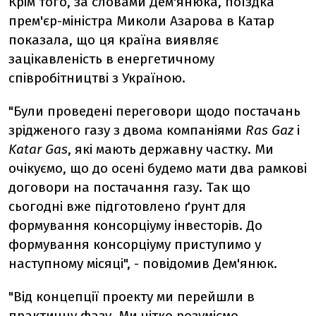
Крім того, за словами Дем'янюка, поїздка
прем'єр-міністра Миколи Азарова в Катар
показала, що ця країна виявляє
зацікавленість в енергетичному
співробітництві з Україною.
"Були проведені переговори щодо постачань
зрідженого газу з двома компаніями
Ras Gaz
і
Katar Gas
, які мають державну частку. Ми
очікуємо, що до осені будемо мати два рамкові
договори на постачання газу. Так що
сьогодні вже підготовлено ґрунт для
формування консорціуму інвесторів. До
формування консорціуму приступимо у
наступному місяці", - повідомив Дем'янюк.
"Від концепції проекту ми перейшли в
практичну фазу. Ми чітко розуміємо