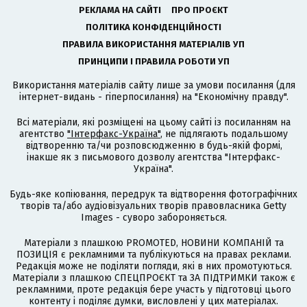
РЕКЛАМА НА САЙТІ
ПРО ПРОЄКТ
ПОЛІТИКА КОНФІДЕНЦІЙНОСТІ
ПРАВИЛА ВИКОРИСТАННЯ МАТЕРІАЛІВ УП
ПРИНЦИПИ І ПРАВИЛА РОБОТИ УП
Використання матеріалів сайту лише за умови посилання (для
інтернет-видань - гіперпосилання) на "Економічну правду".
Всі матеріали, які розміщені на цьому сайті із посиланням на
агентство
"Інтерфакс-Україна"
, не підлягають подальшому
відтворенню та/чи розповсюдженню в будь-якій формі,
інакше як з письмового дозволу агентства "Інтерфакс-
Україна".
Будь-яке копіювання, передрук та відтворення фотографічних
творів та/або аудіовізуальних творів правовласника Getty
Images - суворо забороняється.
Матеріали з плашкою PROMOTED, НОВИНИ КОМПАНІЙ та
ПОЗИЦІЯ є рекламними та публікуються на правах реклами.
Редакція може не поділяти погляди, які в них промотуються.
Матеріали з плашкою СПЕЦПРОЄКТ та ЗА ПІДТРИМКИ також є
рекламними, проте редакція бере участь у підготовці цього
контенту і поділяє думки, висловлені у цих матеріалах.