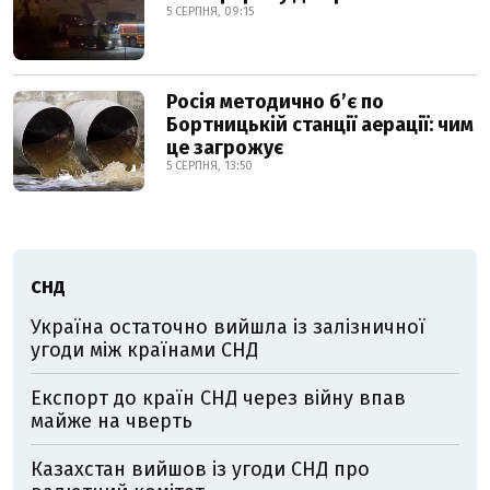
5 СЕРПНЯ, 09:15
Росія методично б’є по
Бортницькій станції аерації: чим
це загрожує
5 СЕРПНЯ, 13:50
СНД
Україна остаточно вийшла із залізничної
угоди між країнами СНД
Експорт до країн СНД через війну впав
майже на чверть
Казахстан вийшов із угоди СНД про