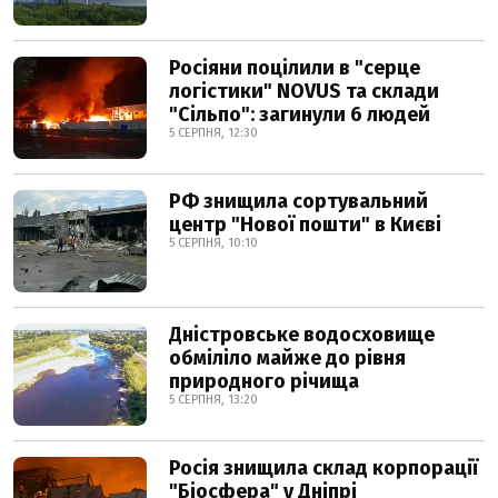
Росіяни поцілили в "серце
логістики" NOVUS та склади
"Сільпо": загинули 6 людей
5 СЕРПНЯ, 12:30
РФ знищила сортувальний
центр "Нової пошти" в Києві
5 СЕРПНЯ, 10:10
Дністровське водосховище
обміліло майже до рівня
природного річища
5 СЕРПНЯ, 13:20
Росія знищила склад корпорації
"Біосфера" у Дніпрі