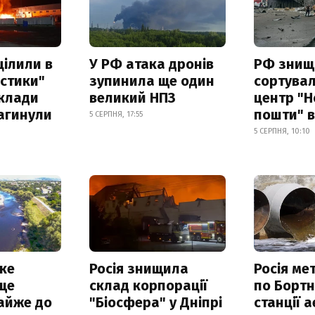
цілили в
У РФ атака дронів
РФ знищ
істики"
зупинила ще один
сортува
склади
великий НПЗ
центр "Н
загинули
пошти" в
5 СЕРПНЯ, 17:55
5 СЕРПНЯ, 10:10
ке
Росія знищила
Росія ме
ще
склад корпорації
по Бортн
айже до
"Біосфера" у Дніпрі
станції а