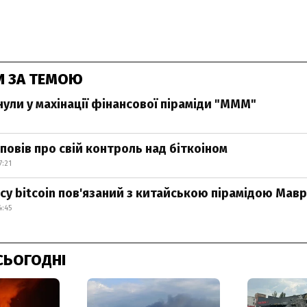
И ЗА ТЕМОЮ
нули у махінації фінансової піраміди "МММ"
повів про свій контроль над біткоіном
7:21
су bitcoin пов'язаний з китайською пірамідою Мавро
4:45
СЬОГОДНІ