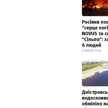
Росіяни по
"серце лог
NOVUS та 
"Сільпо": 
6 людей
5 СЕРПНЯ, 12:30
Дністровсь
водосхови
обміліло м