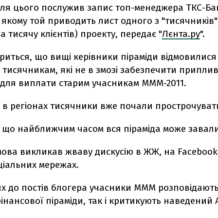
ля цього послужив запис топ-менеджера ТКС-Ба
в якому той приводить лист одного з "тисячників"
а тисячу клієнтів) проекту, передає "
Лєнта.ру
".
ориться, що вищі керівники піраміди відмовилися
тисячникам, які не в змозі забезпечити припли
 для виплати старим учасникам МММ-2011.
і в регіонах тисячники вже почали прострочуват
, що найближчим часом вся піраміда може завал
мова викликав жваву дискусію в ЖЖ, на Facebook,
ціальних мережах.
ях до постів блогера учасники МММ розповідають
нансової піраміди, так і критикують наведений 