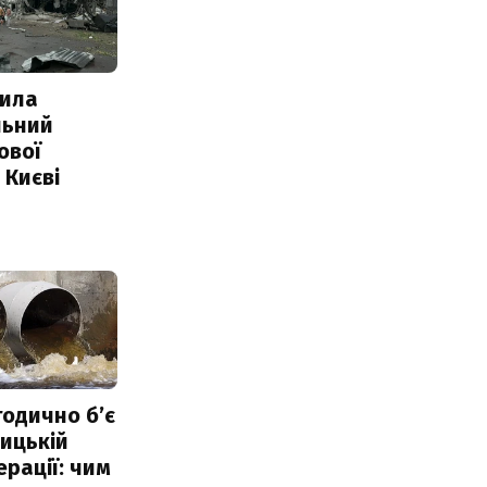
ила
льний
ової
 Києві
тодично б’є
ицькій
ерації: чим