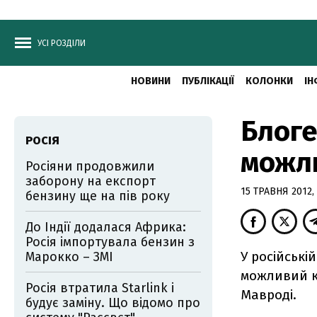
УСІ РОЗДІЛИ
НОВИНИ
ПУБЛІКАЦІЇ
КОЛОНКИ
ІН
Блог
РОСІЯ
можл
Росіяни продовжили
заборону на експорт
15 ТРАВНЯ 2012, 
бензину ще на пів року
До Індії додалася Африка:
Росія імпортувала бензин з
У російські
Марокко – ЗМІ
можливий кр
Росія втратила Starlink і
Мавроді.
будує заміну. Що відомо про