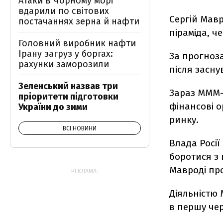
Атаки в Чорному морі
вдарили по світових
Сергій Мавр
постачаннях зерна й нафти
піраміда, ч
Головний виробник нафти
Ірану загруз у боргах:
За прогноза
рахунки заморозили
після засну
Зеленський назвав три
Зараз МММ-2
пріоритети підготовки
фінансові о
України до зими
ринку.
ВСІ НОВИНИ
Влада Росі
боротися з 
Мавроді про
РЕКЛАМА:
Діяльністю
в першу чер