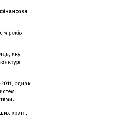
 фінансова
сім років
яць, яку
'юнктурі
2011, однак
истемі
стеми.
ших країн,