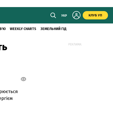
КЛУБ УП
УКР
В'Ю
WEEKLY CHARTS
ЗЕМЕЛЬНИЙ ГІД
ть
РЕКЛАМА:
орюється
ергієм