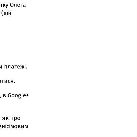
нку Олега
 (він
в
и платежі.
итися.
 в Google+
 як про
Анісімовим