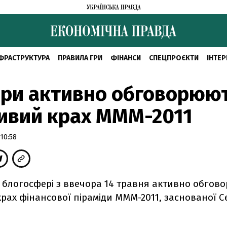
ФРАСТРУКТУРА
ПРАВИЛА ГРИ
ФІНАНСИ
СПЕЦПРОЄКТИ
ІНТЕР
ери активно обговорюю
ивий крах МММ-2011
10:58
й блогосфері з ввечора 14 травня активно обгов
ах фінансової піраміди МММ-2011, заснованої С