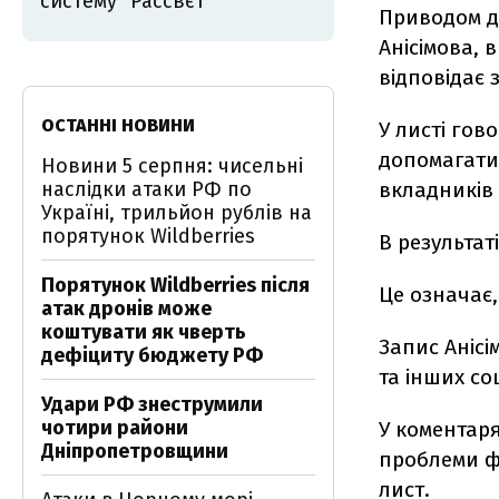
систему "Рассвєт"
Приводом д
Анісімова, 
відповідає з
ОСТАННІ НОВИНИ
У листі гов
допомагати 
Новини 5 серпня: чисельні
наслідки атаки РФ по
вкладників
Україні, трильйон рублів на
порятунок Wildberries
В результат
Порятунок Wildberries після
Це означає
атак дронів може
коштувати як чверть
Запис Анісі
дефіциту бюджету РФ
та інших со
Удари РФ знеструмили
чотири райони
У коментар
Дніпропетровщини
проблеми фі
лист.