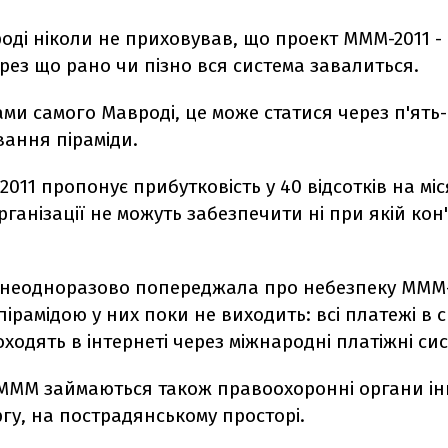
оді ніколи не приховував, що проект МММ-2011 -
ерез що рано чи пізно вся система завалиться.
ми самого Мавроді, це може статися через п'ять-
вання піраміди.
011 пропонує прибутковість у 40 відсотків на міс
рганізації не можуть забезпечити ні при якій кон
ї неодноразово попереджала про небезпеку МММ-
пірамідою у них поки не виходить: всі платежі в с
ходять в інтернеті через міжнародні платіжні си
 МММ займаються також правоохоронні органи ін
гу, на пострадянському просторі.