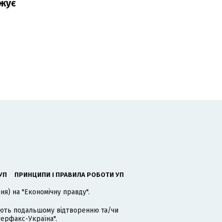
жує
УП
ПРИНЦИПИ І ПРАВИЛА РОБОТИ УП
я) на "Економічну правду".
гають подальшому відтворенню та/чи
терфакс-Україна".