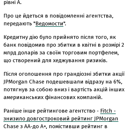
рівні A.
Про це йдеться в повідомленні агентства,
передають "
Ведомости
".
Кредитну дію було прийнято після того, як
банк повідомив про збитки в квітні в розмірі 2
млрд доларів за своїм торговим портфелем,
що створений для хеджування ризиків.
Після оголошення про грандіозні збитки акції
JPMorgan Chase подешевшали відразу на 6%,
потягнув за собою вниз і вартість акцій інших
американських фінансових компаній.
Раніше інше рейтингове агентство -
Fitch -
знизило довгостроковий рейтинг JPMorgan
Chase з AA-до A+
, помістивши рейтинг в