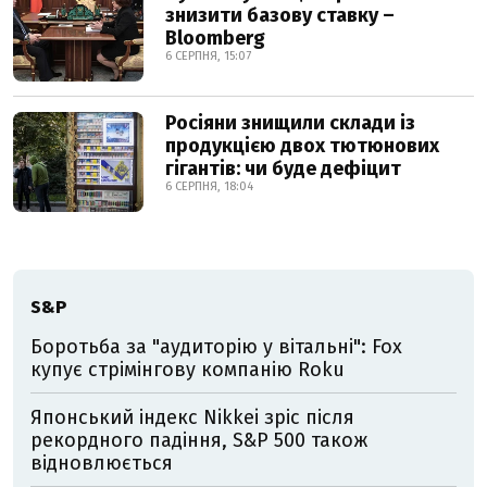
знизити базову ставку –
Bloomberg
6 СЕРПНЯ, 15:07
Росіяни знищили склади із
продукцією двох тютюнових
гігантів: чи буде дефіцит
6 СЕРПНЯ, 18:04
S&P
Боротьба за "аудиторію у вітальні": Fox
купує стрімінгову компанію Roku
Японський індекс Nikkei зріс після
рекордного падіння, S&P 500 також
відновлюється