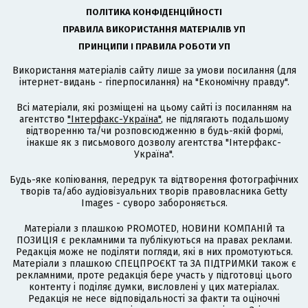
ПОЛІТИКА КОНФІДЕНЦІЙНОСТІ
ПРАВИЛА ВИКОРИСТАННЯ МАТЕРІАЛІВ УП
ПРИНЦИПИ І ПРАВИЛА РОБОТИ УП
Використання матеріалів сайту лише за умови посилання (для
інтернет-видань - гіперпосилання) на "Економічну правду".
Всі матеріали, які розміщені на цьому сайті із посиланням на
агентство
"Інтерфакс-Україна"
, не підлягають подальшому
відтворенню та/чи розповсюдженню в будь-якій формі,
інакше як з письмового дозволу агентства "Інтерфакс-
Україна".
Будь-яке копіювання, передрук та відтворення фотографічних
творів та/або аудіовізуальних творів правовласника Getty
Images - суворо забороняється.
Матеріали з плашкою PROMOTED, НОВИНИ КОМПАНІЙ та
ПОЗИЦІЯ є рекламними та публікуються на правах реклами.
Редакція може не поділяти погляди, які в них промотуються.
Матеріали з плашкою СПЕЦПРОЄКТ та ЗА ПІДТРИМКИ також є
рекламними, проте редакція бере участь у підготовці цього
контенту і поділяє думки, висловлені у цих матеріалах.
Редакція не несе відповідальності за факти та оціночні