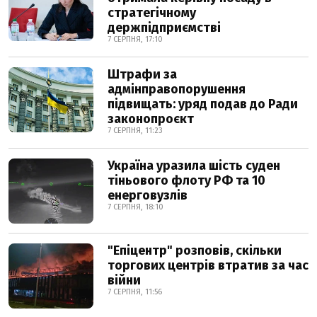
стратегічному
держпідприємстві
7 СЕРПНЯ, 17:10
Штрафи за
адмінправопорушення
підвищать: уряд подав до Ради
законопроєкт
7 СЕРПНЯ, 11:23
Україна уразила шість суден
тіньового флоту РФ та 10
енерговузлів
7 СЕРПНЯ, 18:10
"Епіцентр" розповів, скільки
торгових центрів втратив за час
війни
7 СЕРПНЯ, 11:56