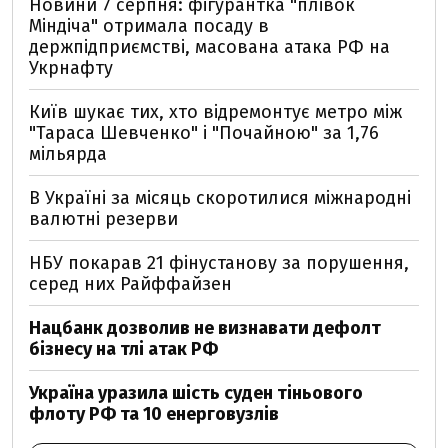
Новини 7 серпня: фігурантка "плівок
Міндіча" отримала посаду в
держпідприємстві, масована атака РФ на
Укрнафту
Київ шукає тих, хто відремонтує метро між
"Тараса Шевченко" і "Почайною" за 1,76
мільярда
В Україні за місяць скоротилися міжнародні
валютні резерви
НБУ покарав 21 фінустанову за порушення,
серед них Райффайзен
Нацбанк дозволив не визнавати дефолт
бізнесу на тлі атак РФ
Україна уразила шість суден тіньового
флоту РФ та 10 енерговузлів