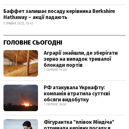
Баффет залишає посаду керівника Berkshire
Hathaway – акції падають
5 ТРАВНЯ 2025, 13:42
ГОЛОВНЕ СЬОГОДНІ
Аграрії знайшли, де зберігати
зерно на випадок тривалої
блокади портів
7 СЕРПНЯ, 14:00
РФ атакувала Укрнафту:
компанія втратила суттєві
обсяги видобутку
7 СЕРПНЯ, 16:50
Фігурантка "плівок Міндіча"
отримала керівну посаду в