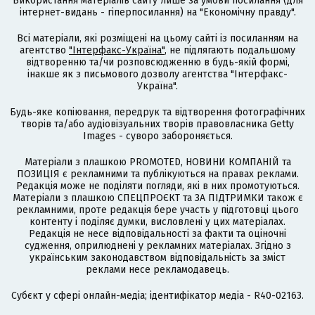
Використання матеріалів сайту лише за умови посилання (для
інтернет-видань - гіперпосилання) на "Економічну правду".
Всі матеріали, які розміщені на цьому сайті із посиланням на
агентство
"Інтерфакс-Україна"
, не підлягають подальшому
відтворенню та/чи розповсюдженню в будь-якій формі,
інакше як з письмового дозволу агентства "Інтерфакс-
Україна".
Будь-яке копіювання, передрук та відтворення фотографічних
творів та/або аудіовізуальних творів правовласника Getty
Images - суворо забороняється.
Матеріали з плашкою PROMOTED, НОВИНИ КОМПАНІЙ та
ПОЗИЦІЯ є рекламними та публікуються на правах реклами.
Редакція може не поділяти погляди, які в них промотуються.
Матеріали з плашкою СПЕЦПРОЄКТ та ЗА ПІДТРИМКИ також є
рекламними, проте редакція бере участь у підготовці цього
контенту і поділяє думки, висловлені у цих матеріалах.
Редакція не несе відповідальності за факти та оціночні
судження, оприлюднені у рекламних матеріалах. Згідно з
українським законодавством відповідальність за зміст
реклами несе рекламодавець.
Cубєкт у сфері онлайн-медіа; ідентифікатор медіа - R40-02163.