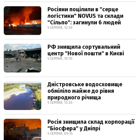
Росіяни поцілили в "серце
логістики" NOVUS та склади
"Сільпо": загинули 6 людей
5 СЕРПНЯ, 12:30
РФ знищила сортувальний
центр "Нової пошти" в Києві
5 СЕРПНЯ, 10:10
Дністровське водосховище
обміліло майже до рівня
природного річища
5 СЕРПНЯ, 13:20
Росія знищила склад корпорації
"Біосфера" у Дніпрі
5 СЕРПНЯ, 09:15