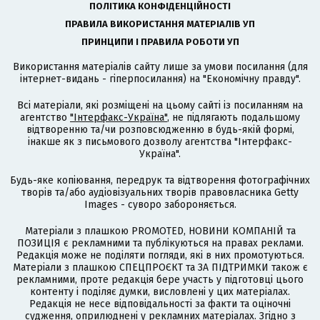
ПОЛІТИКА КОНФІДЕНЦІЙНОСТІ
ПРАВИЛА ВИКОРИСТАННЯ МАТЕРІАЛІВ УП
ПРИНЦИПИ І ПРАВИЛА РОБОТИ УП
Використання матеріалів сайту лише за умови посилання (для
інтернет-видань - гіперпосилання) на "Економічну правду".
Всі матеріали, які розміщені на цьому сайті із посиланням на
агентство
"Інтерфакс-Україна"
, не підлягають подальшому
відтворенню та/чи розповсюдженню в будь-якій формі,
інакше як з письмового дозволу агентства "Інтерфакс-
Україна".
Будь-яке копіювання, передрук та відтворення фотографічних
творів та/або аудіовізуальних творів правовласника Getty
Images - суворо забороняється.
Матеріали з плашкою PROMOTED, НОВИНИ КОМПАНІЙ та
ПОЗИЦІЯ є рекламними та публікуються на правах реклами.
Редакція може не поділяти погляди, які в них промотуються.
Матеріали з плашкою СПЕЦПРОЄКТ та ЗА ПІДТРИМКИ також є
рекламними, проте редакція бере участь у підготовці цього
контенту і поділяє думки, висловлені у цих матеріалах.
Редакція не несе відповідальності за факти та оціночні
судження, оприлюднені у рекламних матеріалах. Згідно з