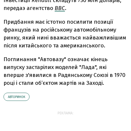
Інвестиції
Renault
складуть 750 млн доларів,
передаэ агентство
ВВС
.
Придбання має істотно посилити позиції
французів на російському автомобільному
ринку, який нині вважається найважливішим
після китайського та американського.
Поглинання "Автовазу" означає кінець
випуску застарілих моделей "Лада", які
вперше з'явилися в Радянському Союзі в 1970
році і стали об’єктом жартів на Заході.
АВТОРИНОК
РЕКЛАМА: