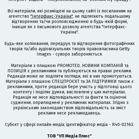
Всі матеріали, які розміщені на цьому сайті із посиланням на
агентство
"Інтерфакс-Україна"
, не підлягають подальшому
відтворенню та/чи розповсюдженню в будь-якій формі,
інакше як з письмового дозволу агентства "Інтерфакс-
Україна".
Будь-яке копіювання, передрук та відтворення фотографічних
творів та/або аудіовізуальних творів правовласника Getty
Images - суворо забороняється.
Матеріали з плашкою PROMOTED, НОВИНИ КОМПАНІЙ та
ПОЗИЦІЯ є рекламними та публікуються на правах реклами.
Редакція може не поділяти погляди, які в них промотуються.
Матеріали з плашкою СПЕЦПРОЄКТ та ЗА ПІДТРИМКИ також є
рекламними, проте редакція бере участь у підготовці цього
контенту і поділяє думки, висловлені у цих матеріалах.
Редакція не несе відповідальності за факти та оціночні
судження, оприлюднені у рекламних матеріалах. Згідно з
українським законодавством відповідальність за зміст
реклами несе рекламодавець.
Cубєкт у сфері онлайн-медіа; ідентифікатор медіа - R40-02163.
ТОВ "УП Медіа Плюс"