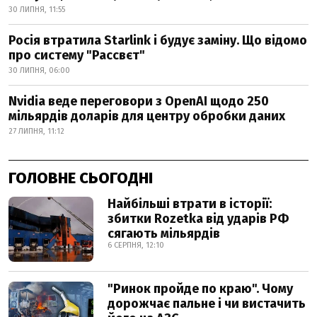
30 ЛИПНЯ, 11:55
Росія втратила Starlink і будує заміну. Що відомо
про систему "Рассвєт"
30 ЛИПНЯ, 06:00
Nvidia веде переговори з OpenAI щодо 250
мільярдів доларів для центру обробки даних
27 ЛИПНЯ, 11:12
ГОЛОВНЕ СЬОГОДНІ
Найбільші втрати в історії:
збитки Rozetka від ударів РФ
сягають мільярдів
6 СЕРПНЯ, 12:10
"Ринок пройде по краю". Чому
дорожчає пальне і чи вистачить