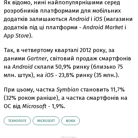
Як відомо, нині найпопулярнішими серед
розробників платформами для мобільних
додатків залишаються
Android
і
iOS
(магазини
додатків під ці платформи -
Android Market
і
App Store
).
Так, в четвертому кварталі 2012 року, за
даними
Gartner
, світовий продаж смартфонів
на
Android
склали 50,9% ринку (близько 75
млн. штук), на
iOS
- 23,8% ринку (35 млн.).
При цьому, частка
Symbian
становить 11,7%
(32% роком раніше), а частка смартфонів на
ОС від
Microsoft
- 1,9%.
ТЕХНОЛОГІЇ
MICROSOFT
NOKIA