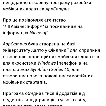
нещодавно створену програму розробки
мобільних додатків
AppCampus
.
Про це повідомляє агентство
"
ЛІГАБізнесІнформ
" із посиланням на
інформацію
Microsoft
.
AppCampus
була створена на базі
Університету Аалто у Фінляндії для сприяння
створенню інноваційних мобільних додатків
для екосистеми
Windows
і телефонів на
платформах
Symbian
і
Series 40
, для
створення нового покоління самостійних
мобільних стартапів.
Програма об'єднає тисячі додатків від
студентів та підприємців з усього світу,