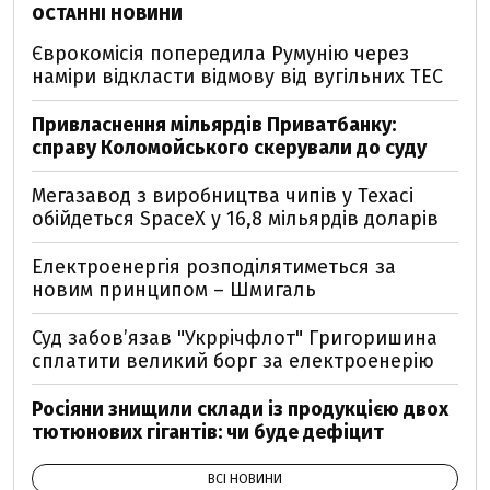
ОСТАННІ НОВИНИ
Єврокомісія попередила Румунію через
наміри відкласти відмову від вугільних ТЕС
Привласнення мільярдів Приватбанку:
справу Коломойського скерували до суду
Мегазавод з виробництва чипів у Техасі
обійдеться SpaceX у 16,8 мільярдів доларів
Електроенергія розподілятиметься за
новим принципом – Шмигаль
Суд забов’язав "Укррічфлот" Григоришина
сплатити великий борг за електроенерію
Росіяни знищили склади із продукцією двох
тютюнових гігантів: чи буде дефіцит
ВСІ НОВИНИ