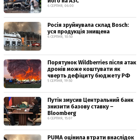
його на АЗС
6 СЕРПНЯ, 06:00
Росія зруйнувала склад Bosch:
уся продукція знищена
6 СЕРПНЯ, 10:50
Порятунок Wildberries після атак
дронів може коштувати як
чверть дефіциту бюджету РФ
5 СЕРПНЯ, 19:50
Путін змусив Центральний банк
знизити базову ставку –
Bloomberg
6 СЕРПНЯ, 15:07
PUMA оцінила втрати внаслідок