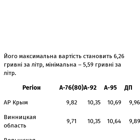
Його максимальна вартість становить 6,26
гривні за літр, мінімальна – 5,59 гривні за
літр.
Регіон
А-76(80)
А-92
А-95
ДП
АР Крым
9,82
10,35
10,69
9,96
Винницкая
9,71
10,35
10,64
9,8
область