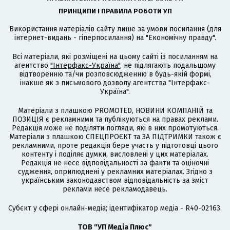
ПРИНЦИПИ І ПРАВИЛА РОБОТИ УП
Використання матеріалів сайту лише за умови посилання (для
інтернет-видань - гіперпосилання) на "Економічну правду".
Всі матеріали, які розміщені на цьому сайті із посиланням на
агентство
"Інтерфакс-Україна"
, не підлягають подальшому
відтворенню та/чи розповсюдженню в будь-якій формі,
інакше як з письмового дозволу агентства "Інтерфакс-
Україна".
Матеріали з плашкою PROMOTED, НОВИНИ КОМПАНІЙ та
ПОЗИЦІЯ є рекламними та публікуються на правах реклами.
Редакція може не поділяти погляди, які в них промотуються.
Матеріали з плашкою СПЕЦПРОЄКТ та ЗА ПІДТРИМКИ також є
рекламними, проте редакція бере участь у підготовці цього
контенту і поділяє думки, висловлені у цих матеріалах.
Редакція не несе відповідальності за факти та оціночні
судження, оприлюднені у рекламних матеріалах. Згідно з
українським законодавством відповідальність за зміст
реклами несе рекламодавець.
Cубєкт у сфері онлайн-медіа; ідентифікатор медіа - R40-02163.
ТОВ "УП Медіа Плюс"