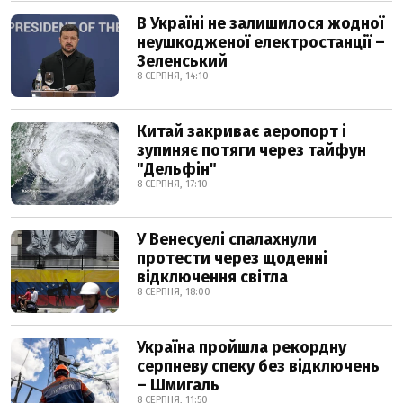
В Україні не залишилося жодної
неушкодженої електростанції –
Зеленський
8 СЕРПНЯ, 14:10
Китай закриває аеропорт і
зупиняє потяги через тайфун
"Дельфін"
8 СЕРПНЯ, 17:10
У Венесуелі спалахнули
протести через щоденні
відключення світла
8 СЕРПНЯ, 18:00
Україна пройшла рекордну
серпневу спеку без відключень
– Шмигаль
8 СЕРПНЯ, 11:50