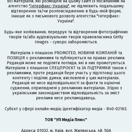
Всі матеріали, які розміщені на цьому сайті із посиланням на
агентство
"Інтерфакс-Україна"
, не підлягають подальшому
відтворенню та/чи розповсюдженню в будь-якій формі,
інакше як з письмового дозволу агентства "Інтерфакс-
Україна".
Будь-яке копіювання, передрук та відтворення фотографічних
творів та/або аудіовізуальних творів правовласника Getty
Images - суворо забороняється.
Матеріали з плашкою PROMOTED, НОВИНИ КОМПАНІЙ та
ПОЗИЦІЯ є рекламними та публікуються на правах реклами.
Редакція може не поділяти погляди, які в них промотуються.
Матеріали з плашкою СПЕЦПРОЄКТ та ЗА ПІДТРИМКИ також є
рекламними, проте редакція бере участь у підготовці цього
контенту і поділяє думки, висловлені у цих матеріалах.
Редакція не несе відповідальності за факти та оціночні
судження, оприлюднені у рекламних матеріалах. Згідно з
українським законодавством відповідальність за зміст
реклами несе рекламодавець.
Cубєкт у сфері онлайн-медіа; ідентифікатор медіа - R40-02163.
ТОВ "УП Медіа Плюс"
Адреса: 01032, м. Київ, вул. Жилянська, 48, 50А