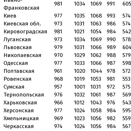
981
1034
1069
991
60
Франковская
Киев
977
1035
1068
993
574
Киевская обл.
973
1031
1063
986
574
Кировоградская
981
1021
1054
984
542
Луганская
973
1034
1069
990
578
Львовская
979
1031
1066
989
60
Николаевская
970
1029
1062
988
579
Одесская
977
1033
1066
987
59
Полтавская
961
1020
1044
978
572
Ровенская
968
1019
1053
981
553
Сумская
957
1001
1031
972
575
Тернопольская
976
1032
1061
987
569
Харьковская
966
1012
1043
976
543
Херсонская
977
1024
1058
984
595
Хмельницкая
969
1023
1056
982
559
Черкасская
974
1024
1056
984
567