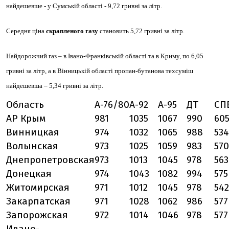
найдешевше - у Сумській області - 9,72 гривні за літр.
Середня ціна
скрапленого газу
становить 5,72 гривні за літр.
Найдорожчий газ – в Івано-Франківській області та в Криму, по 6,05
гривні за літр, а в Вінницькій області пропан-бутанова техсуміш
найдешевша – 5,34 гривні за літр.
Область
А-76/80
А-92
А-95
ДТ
СП
АР Крым
981
1035
1067
990
60
Винницкая
974
1032
1065
988
534
Волынская
973
1025
1059
983
570
Днепропетровская
973
1013
1045
978
563
Донецкая
974
1043
1082
994
575
Житомирская
971
1012
1045
978
542
Закарпатская
971
1028
1062
986
577
Запорожская
972
1014
1046
978
577
Ивано-