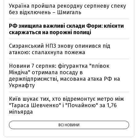
Україна пройшла рекордну серпневу спеку
без відключень – Шмигаль
РФ знищила важливі склади Фори: клієнти
скаржаться на порожні полиці
Сизранський НПЗ знову опинився під
атакою: спалахнула пожежа
Новини 7 серпня: фігурантка "плівок
Міндіча" отримала посаду в
держпідприємстві, масована атака РФ на
Укрнафту
Київ шукає тих, хто відремонтує метро між
"Тараса Шевченко" і "Почайною" за 1,76
мільярда
ВСІ НОВИНИ