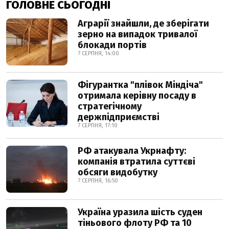
ГОЛОВНЕ СЬОГОДНІ
Аграрії знайшли, де зберігати
зерно на випадок тривалої
блокади портів
7 СЕРПНЯ, 14:00
Фігурантка "плівок Міндіча"
отримала керівну посаду в
стратегічному
держпідприємстві
7 СЕРПНЯ, 17:10
РФ атакувала Укрнафту:
компанія втратила суттєві
обсяги видобутку
7 СЕРПНЯ, 16:50
Україна уразила шість суден
тіньового флоту РФ та 10