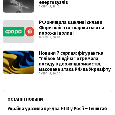
енерговузлів
7 СЕРПНЯ, 18:10
РФ знищила важливі склади
Фори: клієнти скаржаться на
порожні полиці
8 СЕРПНЯ, 10:40
Новини 7 серпня: фігурантка
"плівок Міндіча" отримала
посаду в держпідприємстві,
масована атака РФ на Укрнафту
7 СЕРПНЯ, 20:00
ОСТАННІ НОВИНИ
Україна уразила ще два НПЗ у Росії – Генштаб