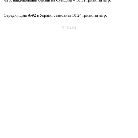
літр; найдешевший бензин на Сумщині – 10,31 гривні за літр.
Середня ціна
А-92
в Україні становить 10,24 гривні за літр.
РЕКЛАМА: