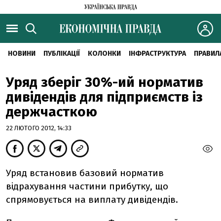
НОВИНИ
ПУБЛІКАЦІЇ
КОЛОНКИ
ІНФРАСТРУКТУРА
ПРАВИЛ
Уряд зберiг 30%-ий норматив
дивiдендiв для пiдприємств iз
держчасткою
22 ЛЮТОГО 2012, 14:33
Уряд встановив базовий норматив
вiдрахування частини прибутку, що
спрямовується на виплату дивiдендiв.