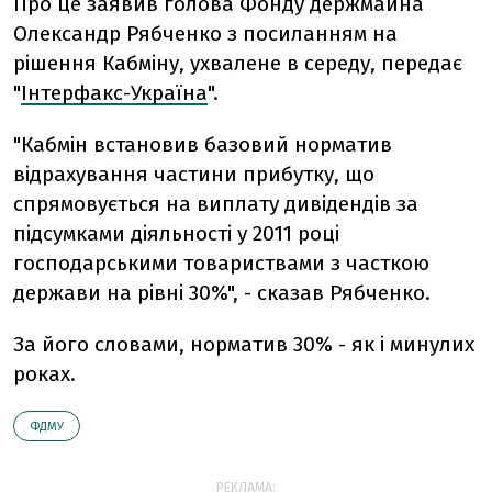
Про це заявив голова Фонду держмайна
Олександр Рябченко з посиланням на
рiшення Кабмiну, ухвалене в середу, передає
"
Інтерфакс-Україна
".
"Кабмін встановив базовий норматив
вiдрахування частини прибутку, що
спрямовується на виплату дивiдендiв за
пiдсумками дiяльностi у 2011 роцi
господарськими товариствами з часткою
держави на рiвнi 30%", - сказав Рябченко.
За його словами, норматив 30% - як i минулих
роках.
ФДМУ
РЕКЛАМА: