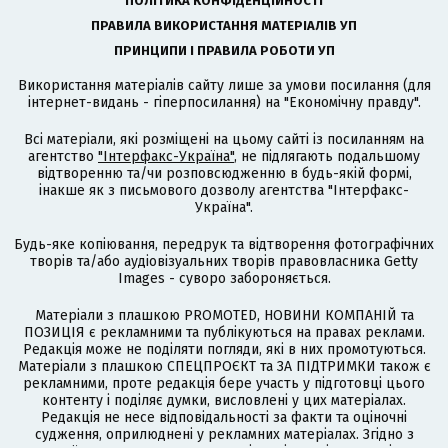
ПОЛІТИКА КОНФІДЕНЦІЙНОСТІ
ПРАВИЛА ВИКОРИСТАННЯ МАТЕРІАЛІВ УП
ПРИНЦИПИ І ПРАВИЛА РОБОТИ УП
Використання матеріалів сайту лише за умови посилання (для
інтернет-видань - гіперпосилання) на "Економічну правду".
Всі матеріали, які розміщені на цьому сайті із посиланням на
агентство
"Інтерфакс-Україна"
, не підлягають подальшому
відтворенню та/чи розповсюдженню в будь-якій формі,
інакше як з письмового дозволу агентства "Інтерфакс-
Україна".
Будь-яке копіювання, передрук та відтворення фотографічних
творів та/або аудіовізуальних творів правовласника Getty
Images - суворо забороняється.
Матеріали з плашкою PROMOTED, НОВИНИ КОМПАНІЙ та
ПОЗИЦІЯ є рекламними та публікуються на правах реклами.
Редакція може не поділяти погляди, які в них промотуються.
Матеріали з плашкою СПЕЦПРОЄКТ та ЗА ПІДТРИМКИ також є
рекламними, проте редакція бере участь у підготовці цього
контенту і поділяє думки, висловлені у цих матеріалах.
Редакція не несе відповідальності за факти та оціночні
судження, оприлюднені у рекламних матеріалах. Згідно з