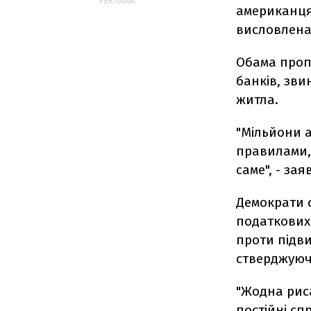
РЕКЛАМА:
американця
висловлена 
Обама проп
банків, зви
житла.
"Мільйони 
правилами, 
саме", - за
Демократи с
податкових 
проти підв
стверджуюч
"Жодна рис
постійні сп