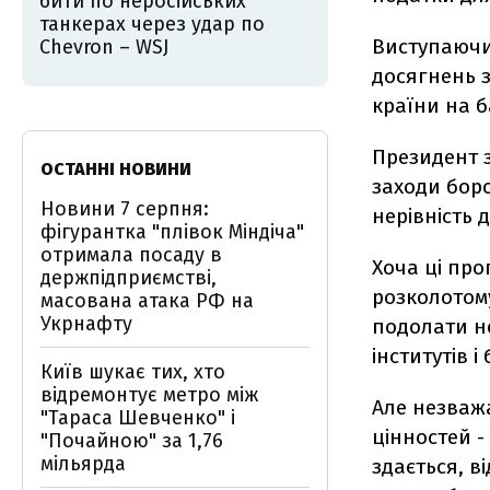
бити по неросійських
танкерах через удар по
Виступаючи
Chevron – WSJ
досягнень з
країни на б
Президент 
ОСТАННІ НОВИНИ
заходи бор
Новини 7 серпня:
нерівність 
фігурантка "плівок Міндіча"
отримала посаду в
Хоча ці про
держпідприємстві,
розколотому
масована атака РФ на
Укрнафту
подолати н
інститутів 
Київ шукає тих, хто
відремонтує метро між
Але незваж
"Тараса Шевченко" і
цінностей -
"Почайною" за 1,76
мільярда
здається, в