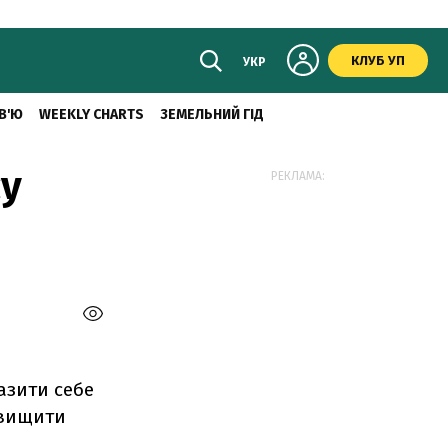
КЛУБ УП
УКР
В'Ю
WEEKLY CHARTS
ЗЕМЕЛЬНИЙ ГІД
су
РЕКЛАМА:
азити себе
двищити