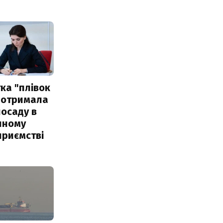
ка "плівок
 отримала
посаду в
чному
приємстві