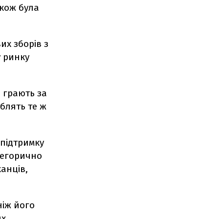
акож була
х зборів з
у ринку
 грають за
облять те ж
 підтримку
тегорично
анців,
ніж його
их