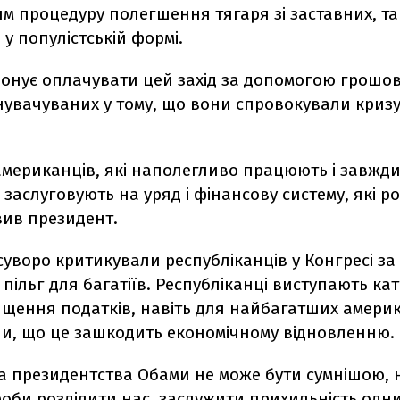
м процедуру полегшення тягаря зі заставних, т
у популістській формі.
онує оплачувати цей захід за допомогою грошови
нувачуваних у тому, що вони спровокували криз
американців, які наполегливо працюють і завжди
заслуговують на уряд і фінансову систему, які р
явив президент.
уворо критикували республіканців у Конгресі за
пільг для багатіїв. Республіканці виступають ка
ищення податків, навіть для найбагатших америк
и, що це зашкодить економічному відновленню.
а президентства Обами не може бути сумнішою, 
роби розділити нас, заслужити прихильність одн