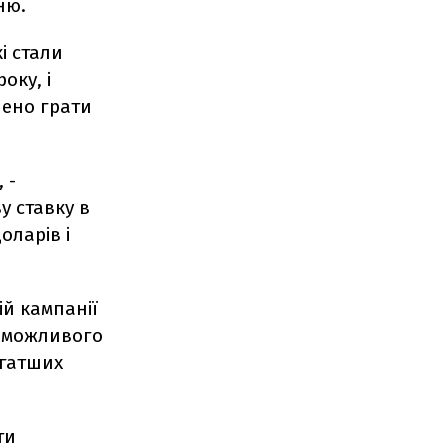
ню.
і стали
оку, і
лено грати
 -
 ставку в
оларів і
й кампанії
і, можливого
агатших
ти