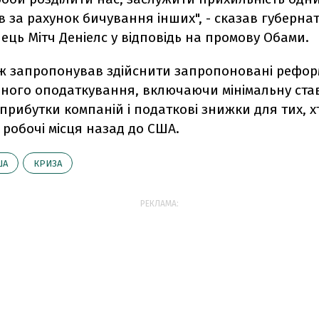
 за рахунок бичування інших", - сказав губернат
ець Мітч Деніелс у відповідь на промову Обами.
ж запропонував здійснити запропоновані рефо
ного оподаткування, включаючи мінімальну ста
прибутки компаній і податкові знижки для тих, х
робочі місця назад до США.
ША
КРИЗА
РЕКЛАМА: