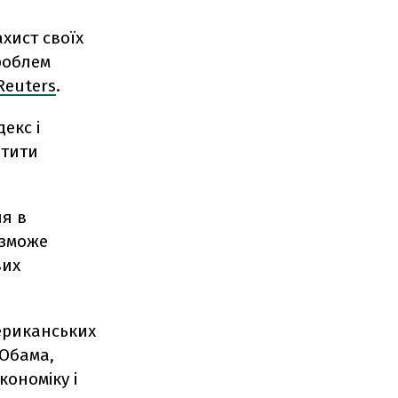
хист своїх
роблем
Reuters
.
екс і
отити
ня в
 зможе
вих
ериканських
 Обама,
кономіку і