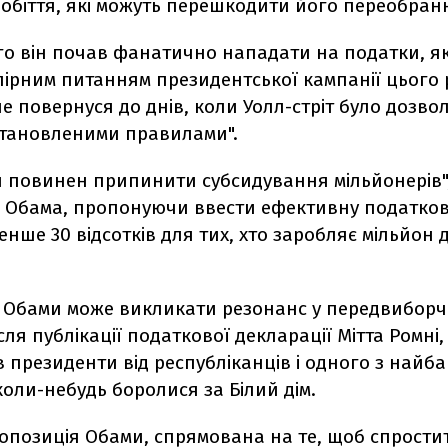
робіття, які можуть перешкодити його переобран
го він почав фанатично нападати на податки, як
ірним питанням президентської кампанії цього р
не повернуся до днів, коли Уолл-стріт було дозво
становленими правилами".
 повинен припинити субсидування мільйонерів",
 Обама, пропонуючи ввести ефективну податкову
менше 30 відсотків для тих, хто заробляє мільйон д
 Обами може викликати резонанс у передвиборчі
ісля публікації податкової декларації Мітта Ромн
 президенти від республіканців і одного з найб
оли-небудь боролися за Білий дім.
опозиція Обами, спрямована на те, щоб спрости