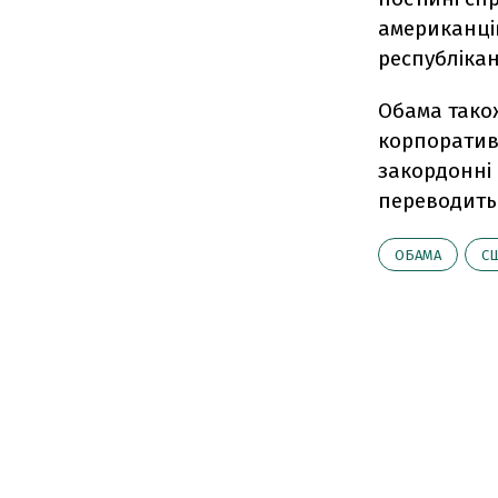
американців
республікан
Обама тако
корпоратив
закордонні 
переводить 
ОБАМА
С