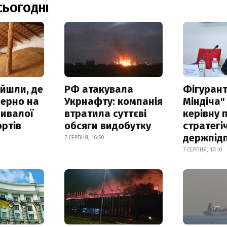
СЬОГОДНІ
айшли, де
РФ атакувала
Фігурант
зерно на
Укрнафту: компанія
Міндіча"
ривалої
втратила суттєві
керівну 
ртів
обсяги видобутку
стратегі
держпід
7 СЕРПНЯ, 16:50
7 СЕРПНЯ, 17:10