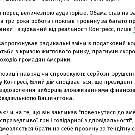
 перед величезною аудиторією, Обама став на за
а три роки роботи і поклав провину за багато п
анки і відірваний від реальності Конгресс, пише
запропонував радикальні зміни в податковий код
отьби з кризою житлового ринку, прагнучи скор
доходів громадян Америки.
позиції навряд чи спровокують серйозні зрушен
 Конгресі, Білий дім сподівається, що президент
евдоволення виборців зловживаннями фінансо
і бездіяльністю Вашингтона.
аючи на те, що він закликав "повернутися до ам
 справедливої гри і солідарної відповідальності",
ідмовляється брати на себе провину за тендітну е