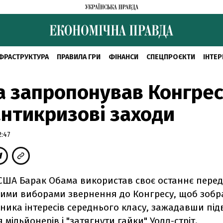
ФРАСТРУКТУРА
ПРАВИЛА ГРИ
ФІНАНСИ
СПЕЦПРОЄКТИ
ІНТЕР
 запропонував Конгре
антикризові заходи
2:47
США Барак Обама використав своє останнє перед
ими виборами звернення до Конгресу, щоб зобр
сника інтересів середнього класу, зажадавши пі
 мільйонерів і "затягнути гайки" Уолл-стріт.