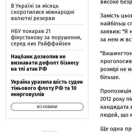
високе без
В Україні за місяць
скоротилися міжнародні
Замість цьо
валютні резерви
найбільш сп
НБУ покарав 21
заявив: "Я 
фінустанову за порушення,
за нею ж в
серед них Райффайзен
"Вашингтон
Нацбанк дозволив не
проголосив
визнавати дефолт бізнесу
на тлі атак РФ
розмірі не 
більше.
Україна уразила шість суден
тіньового флоту РФ та 10
Пропозиція
енерговузлів
2012 року п
кандидата в
ВСІ НОВИНИ
людей, що к
Ще одна пр