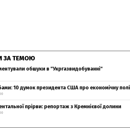
И ЗА ТЕМОЮ
ментували обшуки в "Укргазвидобуванні"
ами: 10 думок президента США про економічну пол
00
ментальної прірви: репортаж з Кремнієвої долини
00