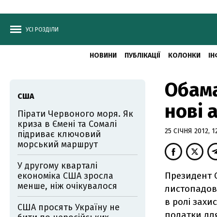
УСІ РОЗДІЛИ
НОВИНИ
ПУБЛІКАЦІЇ
КОЛОНКИ
ІН
Обама
США
нові 
Пірати Червоного моря. Як
криза в Ємені та Сомалі
25 СІЧНЯ 2012, 1
підриває ключовий
морський маршрут
У другому кварталі
Президент 
економіка США зросла
менше, ніж очікувалося
листопадов
в ролі захи
США просять Україну не
податки для