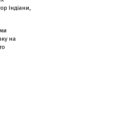
ор Індіани,
рми
вку на
то