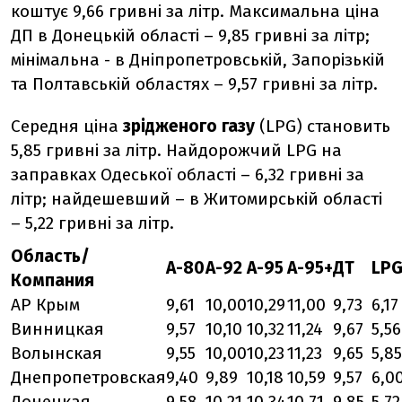
коштує 9,66 гривні за літр. Максимальна ціна
ДП в Донецькій області – 9,85 гривні за літр;
мінімальна - в Дніпропетровській, Запорізькій
та Полтавській областях – 9,57 гривні за літр.
Середня ціна
зрідженого газу
(LPG) становить
5,85 гривні за літр. Найдорожчий LPG на
заправках Одеської області – 6,32 гривні за
літр; найдешевший – в Житомирській області
– 5,22 гривні за літр.
Область/
А-80
А-92
А-95
А-95+
ДТ
LP
Компания
АР Крым
9,61
10,00
10,29
11,00
9,73
6,17
Винницкая
9,57
10,10
10,32
11,24
9,67
5,56
Волынская
9,55
10,00
10,23
11,23
9,65
5,85
Днепропетровская
9,40
9,89
10,18
10,59
9,57
6,0
Донецкая
9,58
10,21
10,34
10,71
9,85
5,72