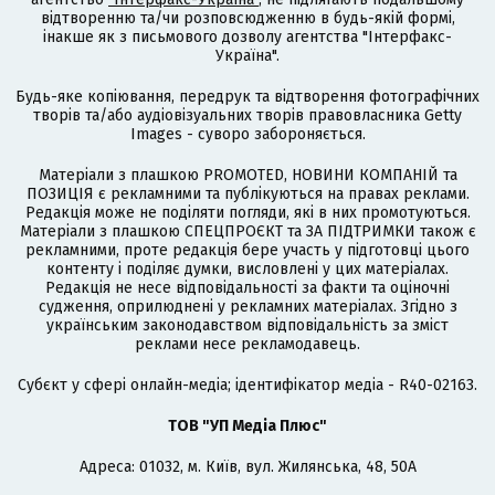
відтворенню та/чи розповсюдженню в будь-якій формі,
інакше як з письмового дозволу агентства "Інтерфакс-
Україна".
Будь-яке копіювання, передрук та відтворення фотографічних
творів та/або аудіовізуальних творів правовласника Getty
Images - суворо забороняється.
Матеріали з плашкою PROMOTED, НОВИНИ КОМПАНІЙ та
ПОЗИЦІЯ є рекламними та публікуються на правах реклами.
Редакція може не поділяти погляди, які в них промотуються.
Матеріали з плашкою СПЕЦПРОЄКТ та ЗА ПІДТРИМКИ також є
рекламними, проте редакція бере участь у підготовці цього
контенту і поділяє думки, висловлені у цих матеріалах.
Редакція не несе відповідальності за факти та оціночні
судження, оприлюднені у рекламних матеріалах. Згідно з
українським законодавством відповідальність за зміст
реклами несе рекламодавець.
Cубєкт у сфері онлайн-медіа; ідентифікатор медіа - R40-02163.
ТОВ "УП Медіа Плюс"
Адреса: 01032, м. Київ, вул. Жилянська, 48, 50А