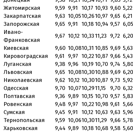
Житомирская
9,59
9,91
10,17
10,93
9,60
5,22
Закарпатская
9,63
10,05
10,26
10,97
9,65
6,21
Запорожская
9,65
9,91
10,18
10,94
9,57
6,0
Ивано-
9,67
10,12
10,33
11,23
9,72
6,2
Франковская
Киевская
9,60
10,08
10,31
10,85
9,69
5,63
Кировоградская
9,61
9,97
10,22
10,87
9,66
5,43
Луганская
9,38
9,96
10,19
10,70
9,74
5,8
Львовская
9,65
10,08
10,30
10,88
9,69
6,2
Николаевская
9,62
10,12
10,30
10,87
9,73
5,92
Одесская
9,70
10,07
10,29
11,15
9,70
6,32
Полтавская
9,36
9,89
10,15
10,70
9,57
5,83
Ровенская
9,48
9,97
10,22
10,98
9,61
5,66
Сумская
9,45
9,91
10,12
10,63
9,63
5,96
Тернопольская
9,59
10,06
10,30
11,29
9,66
5,78
Харьковская
9,44
9,89
10,18
10,68
9,58
5,6