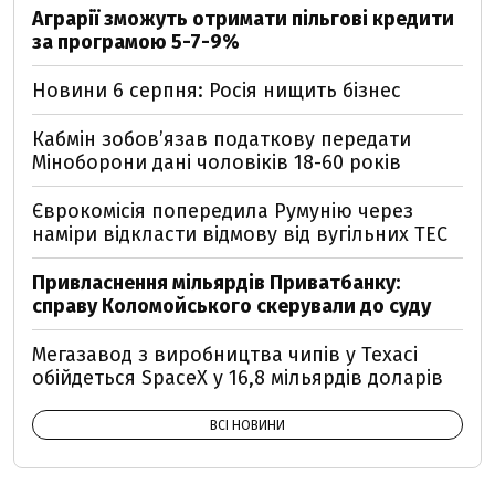
Аграрії зможуть отримати пільгові кредити
за програмою 5-7-9%
Новини 6 серпня: Росія нищить бізнес
Кабмін зобовʼязав податкову передати
Міноборони дані чоловіків 18-60 років
Єврокомісія попередила Румунію через
наміри відкласти відмову від вугільних ТЕС
Привласнення мільярдів Приватбанку:
справу Коломойського скерували до суду
Мегазавод з виробництва чипів у Техасі
обійдеться SpaceX у 16,8 мільярдів доларів
ВСІ НОВИНИ