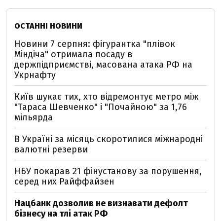
ОСТАННІ НОВИНИ
Новини 7 серпня: фігурантка "плівок
Міндіча" отримала посаду в
держпідприємстві, масована атака РФ на
Укрнафту
Київ шукає тих, хто відремонтує метро між
"Тараса Шевченко" і "Почайною" за 1,76
мільярда
В Україні за місяць скоротилися міжнародні
валютні резерви
НБУ покарав 21 фінустанову за порушення,
серед них Райффайзен
Нацбанк дозволив не визнавати дефолт
бізнесу на тлі атак РФ