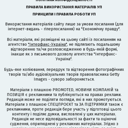
ПРАВИЛА ВИКОРИСТАННЯ МАТЕРІАЛІВ УП
ПРИНЦИПИ І ПРАВИЛА РОБОТИ УП
Використання матеріалів сайту лише за умови посилання (для
інтернет-видань - гіперпосилання) на "Економічну правду".
Всі матеріали, які розміщені на цьому сайті із посиланням на
агентство
"Інтерфакс-Україна"
, не підлягають подальшому
відтворенню та/чи розповсюдженню в будь-якій формі,
інакше як з письмового дозволу агентства "Інтерфакс-
Україна".
Будь-яке копіювання, передрук та відтворення фотографічних
творів та/або аудіовізуальних творів правовласника Getty
Images - суворо забороняється.
Матеріали з плашкою PROMOTED, НОВИНИ КОМПАНІЙ та
ПОЗИЦІЯ є рекламними та публікуються на правах реклами.
Редакція може не поділяти погляди, які в них промотуються.
Матеріали з плашкою СПЕЦПРОЄКТ та ЗА ПІДТРИМКИ також є
рекламними, проте редакція бере участь у підготовці цього
контенту і поділяє думки, висловлені у цих матеріалах.
Редакція не несе відповідальності за факти та оціночні
судження, оприлюднені у рекламних матеріалах. Згідно з