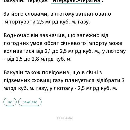
Бакулiн. передає "
Інтерфакс-Україна
".
За його словами, в лютому заплановано
iмпортувати 2,5 млрд куб. м. газу.
Водночас вiн зазначив, що залежно вiд
погодних умов обсяг сiчневого iмпорту може
коливатися вiд 2,1 до 2,5 млрд куб. м., у лютому
- вiд 2,5 до 2,8 млрд куб. м.
Бакулiн також повiдомив, що в сiчнi з
пiдземних сховищ газу планується вiдiбрати 3
млрд куб. м. газу, у лютому - 2,5 млрд куб. м.
ГАЗ
НАФТОГАЗ
РЕКЛАМА: