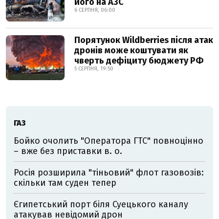
його на АЗС
6 СЕРПНЯ, 06:00
Порятунок Wildberries після атак
дронів може коштувати як
чверть дефіциту бюджету РФ
5 СЕРПНЯ, 19:50
ГАЗ
Бойко очолить "Оператора ГТС" повноцінно
– вже без приставки в. о.
Росія розширила "тіньовий" флот газовозів:
скільки там суден тепер
Єгипетський порт біля Суецького каналу
атакував невідомий дрон