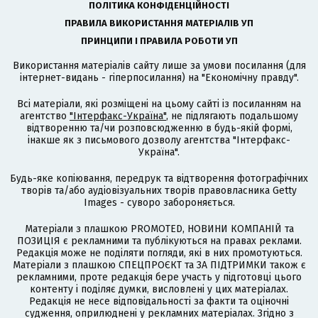
ПОЛІТИКА КОНФІДЕНЦІЙНОСТІ
ПРАВИЛА ВИКОРИСТАННЯ МАТЕРІАЛІВ УП
ПРИНЦИПИ І ПРАВИЛА РОБОТИ УП
Використання матеріалів сайту лише за умови посилання (для
інтернет-видань - гіперпосилання) на "Економічну правду".
Всі матеріали, які розміщені на цьому сайті із посиланням на
агентство
"Інтерфакс-Україна"
, не підлягають подальшому
відтворенню та/чи розповсюдженню в будь-якій формі,
інакше як з письмового дозволу агентства "Інтерфакс-
Україна".
Будь-яке копіювання, передрук та відтворення фотографічних
творів та/або аудіовізуальних творів правовласника Getty
Images - суворо забороняється.
Матеріали з плашкою PROMOTED, НОВИНИ КОМПАНІЙ та
ПОЗИЦІЯ є рекламними та публікуються на правах реклами.
Редакція може не поділяти погляди, які в них промотуються.
Матеріали з плашкою СПЕЦПРОЄКТ та ЗА ПІДТРИМКИ також є
рекламними, проте редакція бере участь у підготовці цього
контенту і поділяє думки, висловлені у цих матеріалах.
Редакція не несе відповідальності за факти та оціночні
судження, оприлюднені у рекламних матеріалах. Згідно з