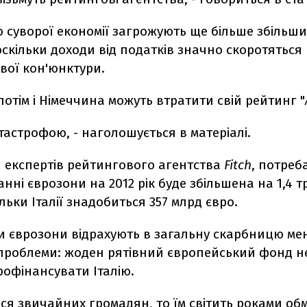
 суворої економії загрожують ще більше збільши
скільки доходи від податків значно скоротяться 
вої кон'юнктури.
потім і Німеччина можуть втратити свій рейтинг "
атастрофою, - наголошується в матеріалі.
и експертів рейтингового агентства
Fitch
, потреб
нні єврозони на 2012 рік буде збільшена на 1,4 тр
ільки Італії знадобиться 357 млрд євро.
и єврозони відрахують в загальну скарбницю ме
проблеми: жоден рятівний європейський фонд н
офінансувати Італію.
ся звичайних громадян, то їм світить роками о