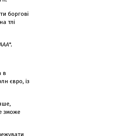
ти боргові
на тлі
ААА
".
а в
лн євро, із
нше,
е зможе
бмежувати