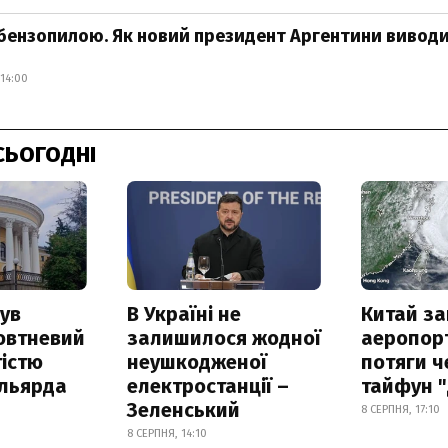
 бензопилою. Як новий президент Аргентини вивод
14:00
СЬОГОДНІ
ув
В Україні не
Китай з
овтневий
залишилося жодної
аеропорт
істю
неушкодженої
потяги ч
ільярда
електростанції –
тайфун 
Зеленський
8 СЕРПНЯ, 17:10
8 СЕРПНЯ, 14:10