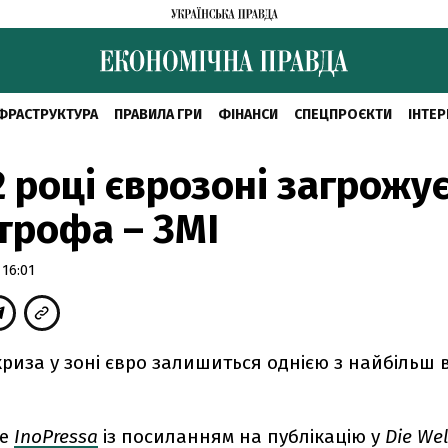
ФРАСТРУКТУРА
ПРАВИЛА ГРИ
ФІНАНСИ
СПЕЦПРОЄКТИ
ІНТЕР
2 році єврозоні загрожу
трофа – ЗМІ
 16:01
 криза у зоні євро залишиться однією з найбільш
ше
InoPressa
із посиланням на публікацію у
Die Wel