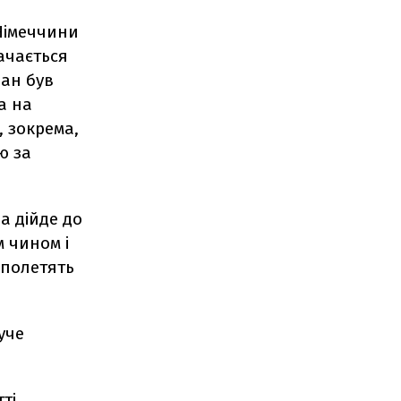
Німеччини
ачається
лан був
а на
, зокрема,
ю за
а дійде до
м чином і
 полетять
уче
ті.