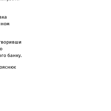
ака
ином
створивши
о
го банку.
пояснює