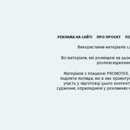
РЕКЛАМА НА САЙТІ
ПРО ПРОЄКТ
ПО
Використання матеріалів с
Всі матеріали, які розміщені на цьо
розповсюдженню в
Матеріали з плашкою PROMOTED, 
поділяти погляди, які в них промо
участь у підготовці цього контенту
судження, оприлюднені у рекламних м