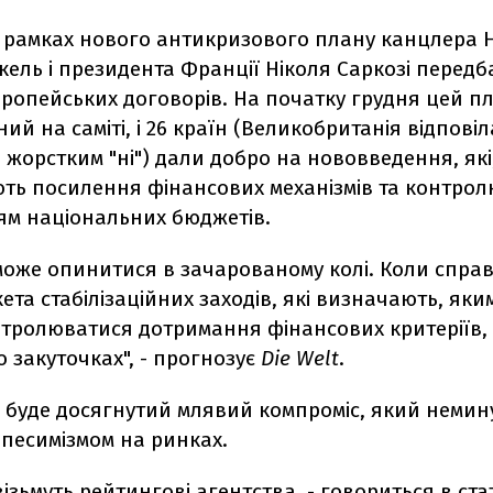
 у рамках нового антикризового плану канцлера 
ель і президента Франції Ніколя Саркозі передб
ропейських договорів. На початку грудня цей п
ий на саміті, і 26 країн (Великобританія відповіл
жорстким "ні") дали добро на нововведення, які
ть посилення фінансових механізмів та контрол
м національних бюджетів.
оже опинитися в зачарованому колі. Коли справ
ета стабілізаційних заходів, які визначають, яки
нтролюватися дотримання фінансових критеріїв,
 закуточках", - прогнозує
Die Welt
.
і буде досягнутий млявий компроміс, який немин
 песимізмом на ринках.
візьмуть рейтингові агентства, - говориться в стат