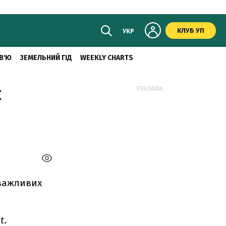
КЛУБ УП
УКР
В'Ю
ЗЕМЕЛЬНИЙ ГІД
WEEKLY CHARTS
є
РЕКЛАМА:
 важливих
t
.