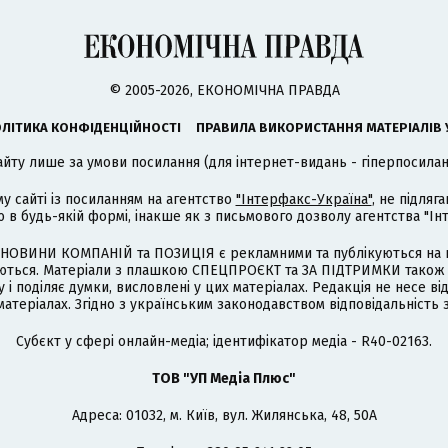
© 2005-2026, ЕКОНОМІЧНА ПРАВДА
ЛІТИКА КОНФІДЕНЦІЙНОСТІ
ПРАВИЛА ВИКОРИСТАННЯ МАТЕРІАЛІВ 
айту лише за умови посилання (для інтернет-видань - гіперпосиланн
му сайті із посиланням на агентство
"Інтерфакс-Україна"
, не підля
 будь-якій формі, інакше як з письмового дозволу агентства "Ін
НОВИНИ КОМПАНІЙ та ПОЗИЦІЯ є рекламними та публікуються на п
туються. Матеріали з плашкою СПЕЦПРОЄКТ та ЗА ПІДТРИМКИ також
 і поділяє думки, висловлені у цих матеріалах. Редакція не несе ві
атеріалах. Згідно з українським законодавством відповідальність 
Cубєкт у сфері онлайн-медіа; ідентифікатор медіа - R40-02163.
ТОВ "УП Медіа Плюс"
Адреса: 01032, м. Київ, вул. Жилянська, 48, 50А