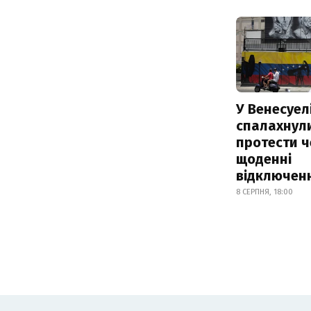
У Венесуел
спалахнул
протести ч
щоденні
відключенн
8 СЕРПНЯ, 18:00