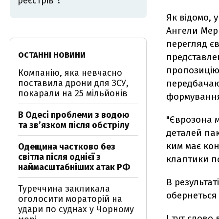
реєстрів"?
Як відомо,
Ангели Мерк
перегляд єв
ОСТАННІ НОВИНИ
представлен
пропозицію 
Компанію, яка невчасно
поставила дрони для ЗСУ,
передбачаю
покарали на 25 мільйонів
формування
В Одесі проблеми з водою
"Єврозона м
та звʼязком після обстрілу
деталей пак
ким має ко
Одещина частково без
світла після однієї з
клаптики по
наймасштабніших атак РФ
В результат
Туреччина закликала
обернеться
оголосити мораторій на
удари по суднах у Чорному
І тут слово 