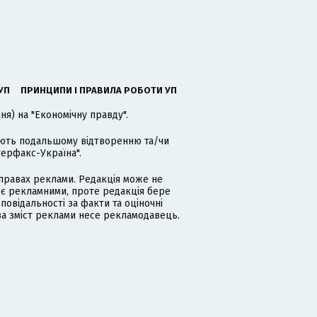
УП
ПРИНЦИПИ І ПРАВИЛА РОБОТИ УП
я) на "Економічну правду".
гають подальшому відтворенню та/чи
терфакс-Україна".
равах реклами. Редакція може не
 є рекламними, проте редакція бере
дповідальності за факти та оціночні
за зміст реклами несе рекламодавець.