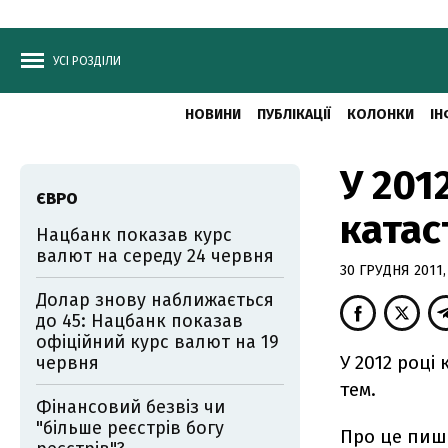
УСІ РОЗДІЛИ
НОВИНИ
ПУБЛІКАЦІЇ
КОЛОНКИ
ІН
У 201
ЄВРО
катас
Нацбанк показав курс
валют на середу 24 червня
30 ГРУДНЯ 2011,
Долар знову наближається
до 45: Нацбанк показав
офіційний курс валют на 19
У 2012 році
червня
тем.
Фінансовий безвіз чи
"більше реєстрів богу
Про це пи