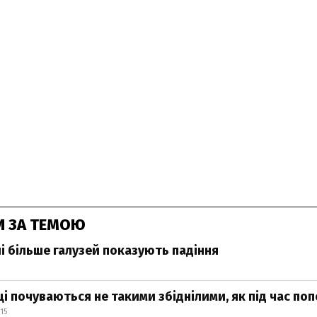
И ЗА ТЕМОЮ
лі більше галузей показують падіння
і почуваються не такими збіднілими, як під час по
15