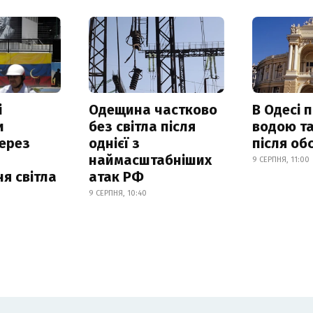
і
Одещина частково
В Одесі 
и
без світла після
водою та
ерез
однієї з
після об
наймасштабніших
9 СЕРПНЯ, 11:00
я світла
атак РФ
9 СЕРПНЯ, 10:40