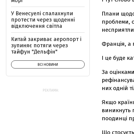
морі
У Венесуелі спалахнули
Плани щодо
протести через щоденні
проблеми, о
відключення світла
несприятли
Китай закриває аеропорт і
Франція, а 
зупиняє потяги через
тайфун "Дельфін"
І це буде к
ВСІ НОВИНИ
За оцінкам
рефінансува
них одній т
РЕКЛАМА:
Якщо країн
виникнуть 
поодинці пр
Що стосуєть