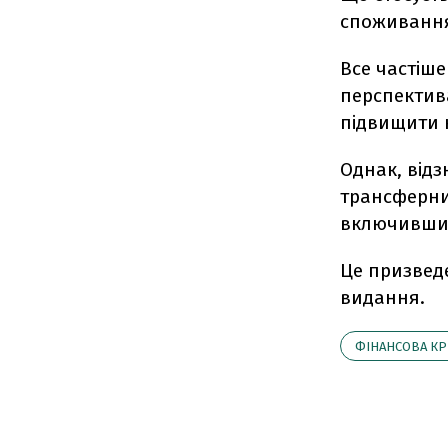
споживанн
Все частіше
перспектив
підвищити 
Однак, від
трансферни
включивши 
Це призведе
видання.
ФІНАНСОВА КР