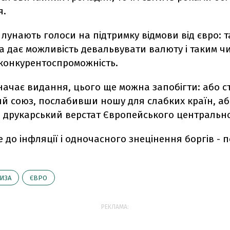
я.
 лунають голоси на підтримку відмови від євро: т
а дає можливість девальвувати валюту і таким ч
конкурентоспроможність.
значає видання, цього ще можна запобігти: або 
й союз, послабивши ношу для слабких країн, аб
друкарський верстат Європейського центрально
 до інфляції і одночасного знецінення боргів - 
ИЗА
ЄВРО
РЕКЛАМА: