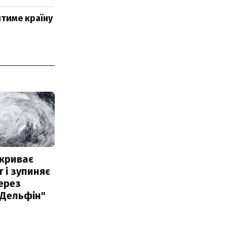
итиме країну
акриває
 і зупиняє
ерез
"Дельфін"