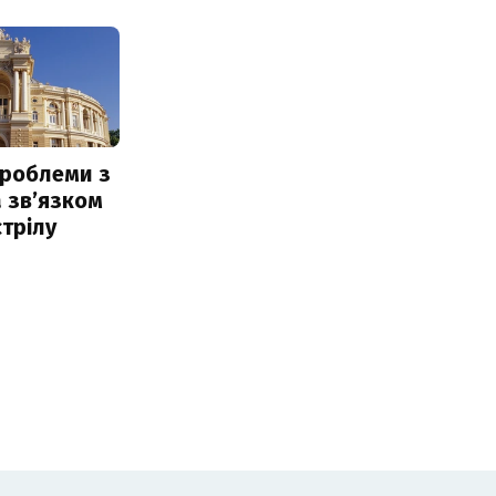
проблеми з
 звʼязком
стрілу