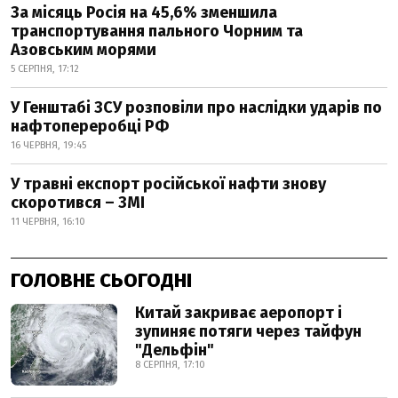
За місяць Росія на 45,6% зменшила
транспортування пального Чорним та
Азовським морями
5 СЕРПНЯ, 17:12
У Генштабі ЗСУ розповіли про наслідки ударів по
нафтопереробці РФ
16 ЧЕРВНЯ, 19:45
У травні експорт російської нафти знову
скоротився – ЗМІ
11 ЧЕРВНЯ, 16:10
ГОЛОВНЕ СЬОГОДНІ
Китай закриває аеропорт і
зупиняє потяги через тайфун
"Дельфін"
8 СЕРПНЯ, 17:10