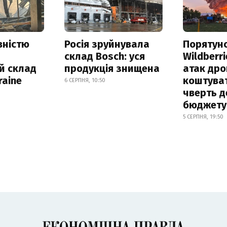
вністю
Росія зруйнувала
Порятун
склад Bosch: уся
Wildberri
й склад
продукція знищена
атак дро
raine
коштува
6 СЕРПНЯ, 10:50
чверть д
бюджету
5 СЕРПНЯ, 19:50