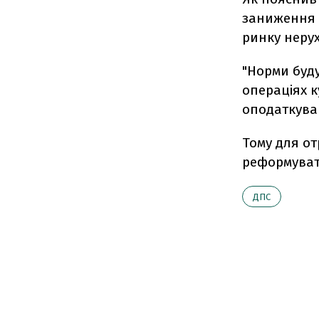
заниження о
ринку нерух
"Норми буду
операціях к
оподаткуван
Тому для о
реформуват
ДПС