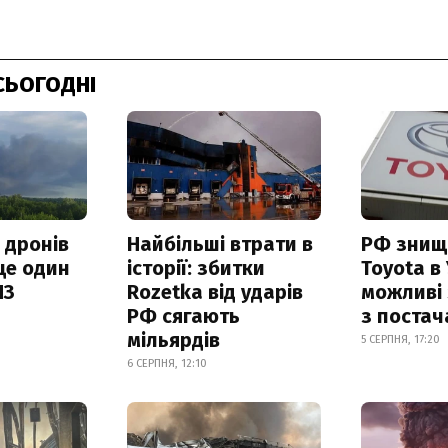
СЬОГОДНІ
 дронів
Найбільші втрати в
РФ знищ
ще один
історії: збитки
Toyota в 
ПЗ
Rozetka від ударів
можливі
РФ сягають
з поста
мільярдів
5 СЕРПНЯ, 17:20
6 СЕРПНЯ, 12:10