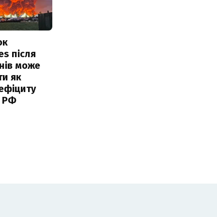
ок
es після
нів може
ти як
ефіциту
 РФ