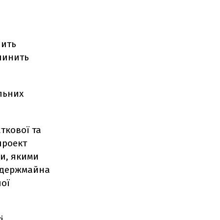
лить
ичинить
ельних
аткової та
проект
и, якими
 держмайна
ної
і