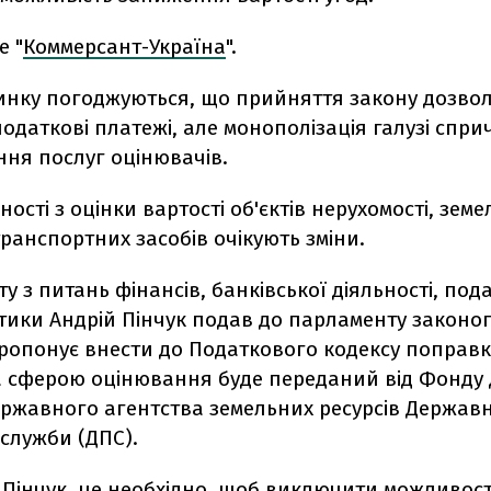
е "
Коммерсант-Україна
".
инку погоджуються, що прийняття закону дозво
одаткові платежі, але монополізація галузі спр
ня послуг оцінювачів.
ності з оцінки вартості об'єктів нерухомості, зем
транспортних засобів очікують зміни.
ту з питань фінансів, банківської діяльності, под
ітики Андрій Пінчук подав до парламенту законо
пропонує внести до Податкового кодексу поправк
а сферою оцінювання буде переданий від Фонду
ержавного агентства земельних ресурсів Держав
служби (ДПС).
 Пінчук, це необхідно, щоб виключити можливост