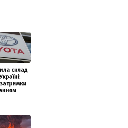
ила склад
Україні:
 затримки
чанням