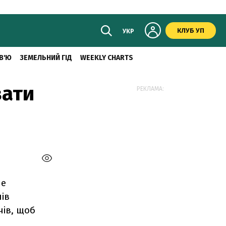
КЛУБ УП
УКР
В'Ю
ЗЕМЕЛЬНИЙ ГІД
WEEKLY CHARTS
вати
РЕКЛАМА:
не
нів
ів, щоб