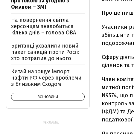
протокою за угодою з
Оманом – ЗМІ
Про це пиш
На повернення світла
херсонцям знадобиться
Учасники р
кілька днів – голова ОВА
збільшити п
подорожчан
Британці ухвалили новий
пакет санкцій проти Росії:
Сферу діяль
хто потрапив до нього
ділянок та 
Китай нарощує імпорт
нафти РФ через проблеми
Член коміте
з Близьким Сходом
митної пол
N9574, що 
ВСІ НОВИНИ
контроль з
(ФДМ) та Д
податкової 
РЕКЛАМА:
Як пояснив