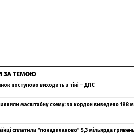
И ЗА ТЕМОЮ
нок поступово виходить з тіні – ДПС
виявили масштабну схему: за кордон виведено 198 м
раїнці сплатили "понадпланово" 5,3 мільярда гривен