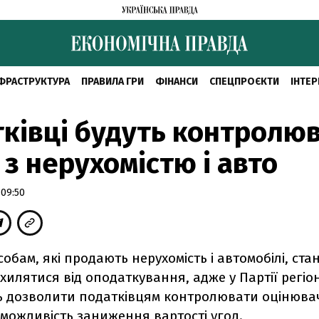
ФРАСТРУКТУРА
ПРАВИЛА ГРИ
ФІНАНСИ
СПЕЦПРОЄКТИ
ІНТЕР
ківці будуть контролю
 з нерухомістю і авто
 09:50
обам, які продають нерухомість і автомобілі, ста
хилятися від оподаткування, адже у Партії регіо
 дозволити податківцям контролювати оцінювач
можливість заниження вартості угод.