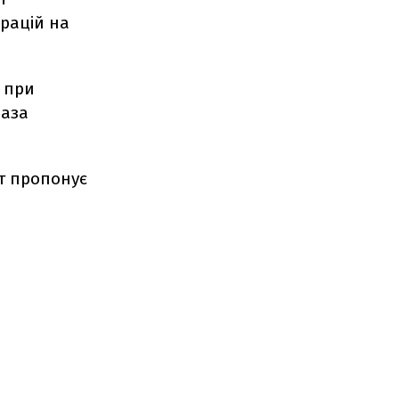
ерацій на
 при
база
т пропонує