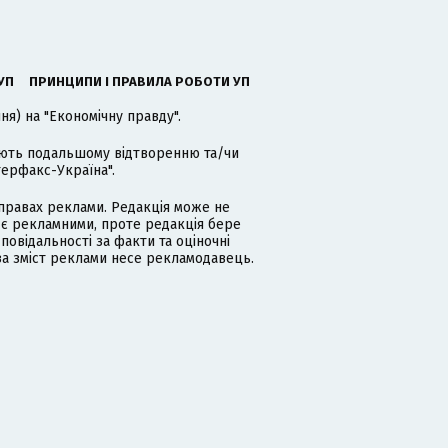
УП
ПРИНЦИПИ І ПРАВИЛА РОБОТИ УП
я) на "Економічну правду".
гають подальшому відтворенню та/чи
терфакс-Україна".
равах реклами. Редакція може не
 є рекламними, проте редакція бере
дповідальності за факти та оціночні
за зміст реклами несе рекламодавець.