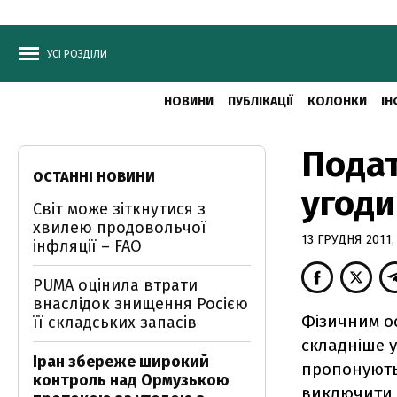
УСІ РОЗДІЛИ
НОВИНИ
ПУБЛІКАЦІЇ
КОЛОНКИ
ІН
Подат
ОСТАННІ НОВИНИ
угоди
Світ може зіткнутися з
хвилею продовольчої
13 ГРУДНЯ 2011,
інфляції – FAO
PUMA оцінила втрати
внаслідок знищення Росією
Фізичним ос
її складських запасів
складніше у
Іран збереже широкий
пропонують
контроль над Ормузькою
виключити 