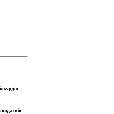
ільярдів
ь податків