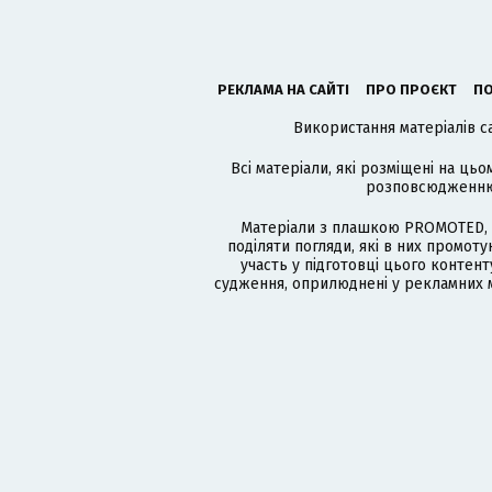
РЕКЛАМА НА САЙТІ
ПРО ПРОЄКТ
ПО
Використання матеріалів с
Всі матеріали, які розміщені на цьо
розповсюдженню в
Матеріали з плашкою PROMOTED, 
поділяти погляди, які в них промо
участь у підготовці цього контенту
судження, оприлюднені у рекламних м