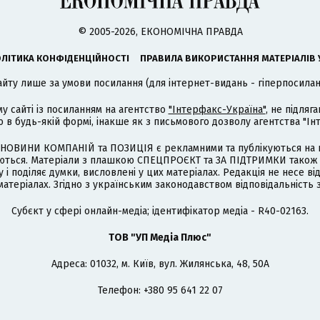
© 2005-2026, ЕКОНОМІЧНА ПРАВДА
ЛІТИКА КОНФІДЕНЦІЙНОСТІ
ПРАВИЛА ВИКОРИСТАННЯ МАТЕРІАЛІВ 
айту лише за умови посилання (для інтернет-видань - гіперпосиланн
му сайті із посиланням на агентство
"Інтерфакс-Україна"
, не підля
 будь-якій формі, інакше як з письмового дозволу агентства "Ін
НОВИНИ КОМПАНІЙ та ПОЗИЦІЯ є рекламними та публікуються на п
туються. Матеріали з плашкою СПЕЦПРОЄКТ та ЗА ПІДТРИМКИ також
 і поділяє думки, висловлені у цих матеріалах. Редакція не несе ві
атеріалах. Згідно з українським законодавством відповідальність 
Cубєкт у сфері онлайн-медіа; ідентифікатор медіа - R40-02163.
ТОВ "УП Медіа Плюс"
Адреса: 01032, м. Київ, вул. Жилянська, 48, 50А
Телефон: +380 95 641 22 07