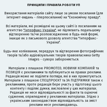
ПРИНЦИПИ І ПРАВИЛА РОБОТИ УП
Використання матеріалів сайту лише за умови посилання (для
інтернет-видань - гіперпосилання) на "Економічну правду".
Всі матеріали, які розміщені на цьому сайті із посиланням на
агентство
"Інтерфакс-Україна"
, не підлягають подальшому
відтворенню та/чи розповсюдженню в будь-якій формі,
інакше як з письмового дозволу агентства "Інтерфакс-
Україна".
Будь-яке копіювання, передрук та відтворення фотографічних
творів та/або аудіовізуальних творів правовласника Getty
Images - суворо забороняється.
Матеріали з плашкою PROMOTED, НОВИНИ КОМПАНІЙ та
ПОЗИЦІЯ є рекламними та публікуються на правах реклами.
Редакція може не поділяти погляди, які в них промотуються.
Матеріали з плашкою СПЕЦПРОЄКТ та ЗА ПІДТРИМКИ також є
рекламними, проте редакція бере участь у підготовці цього
контенту і поділяє думки, висловлені у цих матеріалах.
Редакція не несе відповідальності за факти та оціночні
судження, оприлюднені у рекламних матеріалах. Згідно з
українським законодавством відповідальність за зміст
реклами несе рекламодавець.