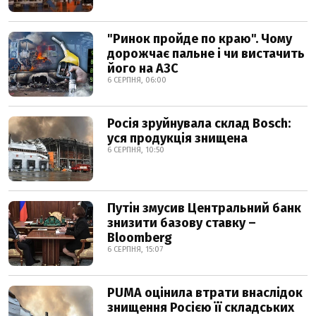
"Ринок пройде по краю". Чому
дорожчає пальне і чи вистачить
його на АЗС
6 СЕРПНЯ, 06:00
Росія зруйнувала склад Bosch:
уся продукція знищена
6 СЕРПНЯ, 10:50
Путін змусив Центральний банк
знизити базову ставку –
Bloomberg
6 СЕРПНЯ, 15:07
PUMA оцінила втрати внаслідок
знищення Росією її складських