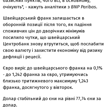
базисних пунктів, чого всі, в основному,
очікують", - кажуть аналітики з
BNP Paribas
.
Швейцарський франк залишається в
оборонній позиції після того, як падіння
споживчих цін до дворічних мінімумів
посилило чутки, що швейцарський
Центробанк знову втрутиться, щоб послабити
свою валюту і захистити економіку від ризику
дефляції і рецесії.
Євро виріс до швейцарського франка на 0,1%
- до 1,242 франка за євро, утримуючись
близько тритижневого максимуму 1,243
франка, досягнутого у вівторок.
Долар стабільний до єни на рівні 77,74 єни за
долар.