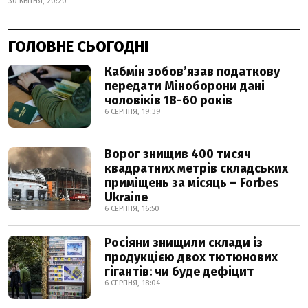
30 КВІТНЯ, 20:20
ГОЛОВНЕ СЬОГОДНІ
Кабмін зобовʼязав податкову
передати Міноборони дані
чоловіків 18-60 років
6 СЕРПНЯ, 19:39
Ворог знищив 400 тисяч
квадратних метрів складських
приміщень за місяць – Forbes
Ukraine
6 СЕРПНЯ, 16:50
Росіяни знищили склади із
продукцією двох тютюнових
гігантів: чи буде дефіцит
6 СЕРПНЯ, 18:04