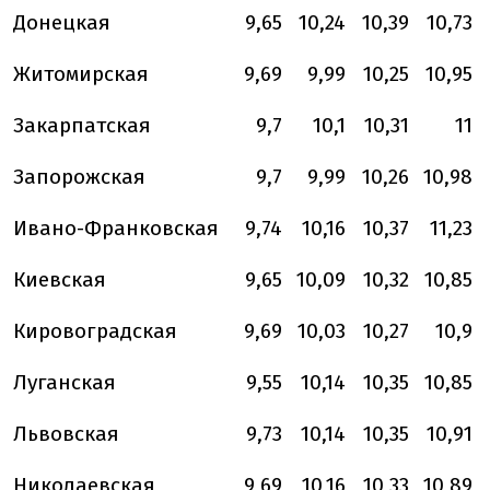
Донецкая
9,65
10,24
10,39
10,73
Житомирская
9,69
9,99
10,25
10,95
Закарпатская
9,7
10,1
10,31
11
Запорожская
9,7
9,99
10,26
10,98
Ивано-Франковская
9,74
10,16
10,37
11,23
Киевская
9,65
10,09
10,32
10,85
Кировоградская
9,69
10,03
10,27
10,9
Луганская
9,55
10,14
10,35
10,85
Львовская
9,73
10,14
10,35
10,91
Николаевская
9,69
10,16
10,33
10,89