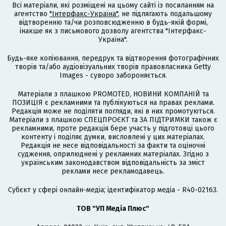
Всі матеріали, які розміщені на цьому сайті із посиланням на
агентство
"Інтерфакс-Україна"
, не підлягають подальшому
відтворенню та/чи розповсюдженню в будь-якій формі,
інакше як з письмового дозволу агентства "Інтерфакс-
Україна".
Будь-яке копіювання, передрук та відтворення фотографічних
творів та/або аудіовізуальних творів правовласника Getty
Images - суворо забороняється.
Матеріали з плашкою PROMOTED, НОВИНИ КОМПАНІЙ та
ПОЗИЦІЯ є рекламними та публікуються на правах реклами.
Редакція може не поділяти погляди, які в них промотуються.
Матеріали з плашкою СПЕЦПРОЄКТ та ЗА ПІДТРИМКИ також є
рекламними, проте редакція бере участь у підготовці цього
контенту і поділяє думки, висловлені у цих матеріалах.
Редакція не несе відповідальності за факти та оціночні
судження, оприлюднені у рекламних матеріалах. Згідно з
українським законодавством відповідальність за зміст
реклами несе рекламодавець.
Cубєкт у сфері онлайн-медіа; ідентифікатор медіа - R40-02163.
ТОВ "УП Медіа Плюс"