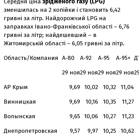
Середня ціна
зрідженого газу (LPG)
зменшилась на 2 копійки і становить 6,42
гривні за літр. Найдорожчий LPG на
заправках Івано-Франківської області – 6,76
гривні за літр; найдешевший – в
Житомирській області – 6,05 гривні за літр.
Область/Компания
А-80
А-92
А-95
А-95+
Д
29 ноя
29 ноя
29 ноя
29 ноя
2
АР Крым
9,69
10,02
10,32
11,04
Винницкая
9,69
10,16
10,35
11,27
Волынская
9,65
10,06
10,27
11,23
Днепропетровская
9,57
9,97
10,25
10,62