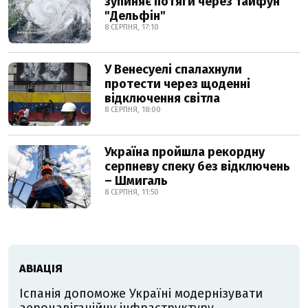
зупиняє потяги через тайфун
"Дельфін"
8 СЕРПНЯ, 17:10
У Венесуелі спалахнули
протести через щоденні
відключення світла
8 СЕРПНЯ, 18:00
Україна пройшла рекордну
серпневу спеку без відключень
– Шмигаль
8 СЕРПНЯ, 11:50
АВІАЦІЯ
Іспанія допоможе Україні модернізувати