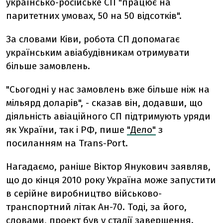
українсько-російське СП "працює на
паритетних умовах, 50 на 50 відсотків".
За словами Ківи, робота СП допомагає
українським авіабудівникам отримувати
більше замовлень.
"Сьогодні у нас замовлень вже більше ніж на
мільярд доларів", - сказав він, додавши, що
діяльність авіаційного СП підтримують уряди
як України, так і РФ, пише
"Дело"
з
посиланням на Trans-Port.
Нагадаємо, раніше Віктор Янукович заявляв,
що до кінця 2010 року Україна може запустити
в серійне виробництво військово-
транспортний літак Ан-70. Тоді, за його,
словами, проект був у стадії завершення.