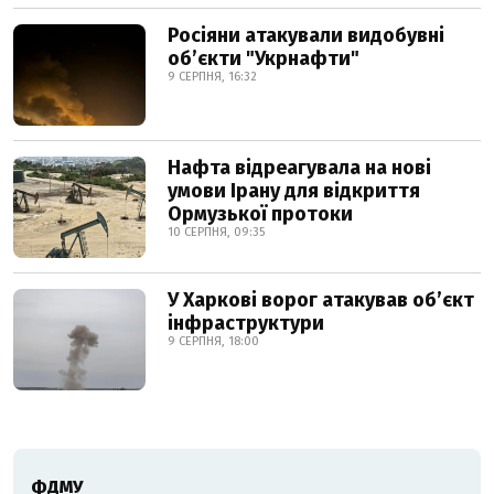
Росіяни атакували видобувні
обʼєкти "Укрнафти"
9 СЕРПНЯ, 16:32
Нафта відреагувала на нові
умови Ірану для відкриття
Ормузької протоки
10 СЕРПНЯ, 09:35
У Харкові ворог атакував обʼєкт
інфраструктури
9 СЕРПНЯ, 18:00
ФДМУ