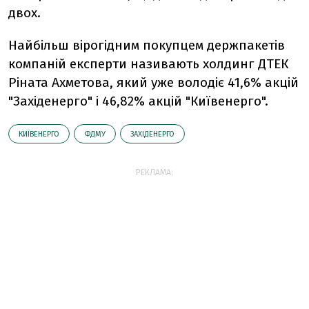
двох.
Найбільш вірогідним покупцем держпакетів
компаній експерти називають холдинг ДТЕК
Ріната Ахметова, який уже володіє 41,6% акцій
"Західенерго" і 46,82% акцій "Київенерго".
КИЇВЕНЕРГО
ФДМУ
ЗАХІДЕНЕРГО
РЕКЛАМА: