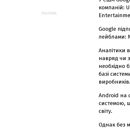
компаній: U
РЕКЛАМА:
Entertainmen
Google під
лейблами: M
Аналітики 
навряд чи 
необхідно б
базі систем
виробників
Android на
системою, 
світу.
Однак без 