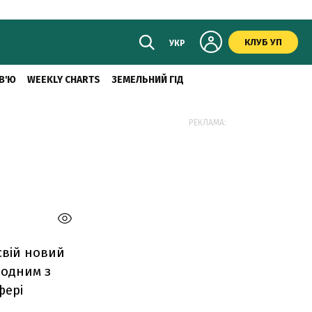
КЛУБ УП
УКР
В'Ю
WEEKLY CHARTS
ЗЕМЕЛЬНИЙ ГІД
РЕКЛАМА:
свій новий
 одним з
фері