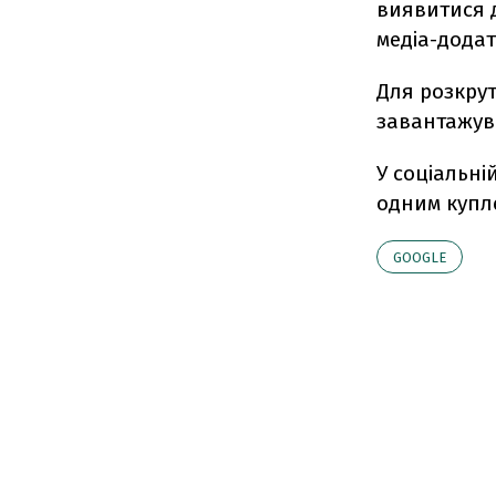
виявитися д
медіа-дода
Для розкрут
завантажув
У соціальні
одним купл
GOOGLE