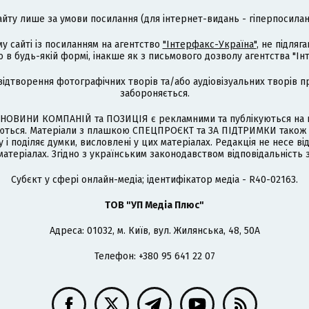
айту лише за умови посилання (для інтернет-видань - гіперпосиланн
му сайті із посиланням на агентство
"Інтерфакс-Україна"
, не підля
 будь-якій формі, інакше як з письмового дозволу агентства "Ін
відтворення фотографічних творів та/або аудіовізуальних творів п
забороняється.
НОВИНИ КОМПАНІЙ та ПОЗИЦІЯ є рекламними та публікуються на п
туються. Матеріали з плашкою СПЕЦПРОЄКТ та ЗА ПІДТРИМКИ також
 і поділяє думки, висловлені у цих матеріалах. Редакція не несе ві
атеріалах. Згідно з українським законодавством відповідальність 
Cубєкт у сфері онлайн-медіа; ідентифікатор медіа - R40-02163.
ТОВ "УП Медіа Плюс"
Адреса: 01032, м. Київ, вул. Жилянська, 48, 50А
Телефон: +380 95 641 22 07