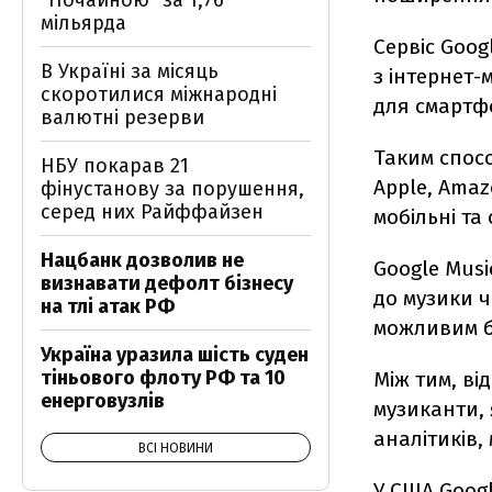
"Почайною" за 1,76
мільярда
Сервіс Goog
В Україні за місяць
з інтернет-
скоротилися міжнародні
для смартфо
валютні резерви
Таким спосо
НБУ покарав 21
Apple, Amaz
фінустанову за порушення,
серед них Райффайзен
мобільні та
Нацбанк дозволив не
Google Musi
визнавати дефолт бізнесу
до музики ч
на тлі атак РФ
можливим б
Україна уразила шість суден
тіньового флоту РФ та 10
Між тим, ві
енерговузлів
музиканти, 
аналітиків
ВСІ НОВИНИ
У США Googl