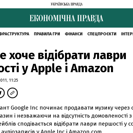
ФРАСТРУКТУРА
ПРАВИЛА ГРИ
ФІНАНСИ
СПЕЦПРОЄКТИ
ІНТЕР
e хоче відібрати лаври
сті у Apple і Amazon
11, 11:25
гант Google Inc починає продавати музику через 
зин і незважаючи на відсутність домовленості з
йблів сподівається відібрати лаври першості у с
удіозаписів у Apple Inc і Amazon.com