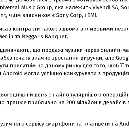
niversal Music Group, яка належить Vivendi SA, So
t, чиїм власником є ​​Sony Corp, і EMI.
писав контракти також з двома впливовими нез
erlin та Beggar's Banquet.
відзначають, що продажі музики через онлайн-м
забезпечать значне зростання виручки, але Goog
ути присутнім на даному ринку для того, щоб її 
и Android могли успішно конкурувати з продукці
.
 сьогоднішній день є найпопулярнішою операцій
що працює приблизно на 200 мільйонів девайсів 
музичного сервісу смартфони та планшети на And