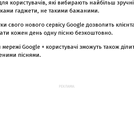
ля користувачів, які вибирають найбільш зручні 
тками гаджети, не такими бажаними.
ки свого нового сервісу Google дозволить клієнт
ати кожен день одну пісню безкоштовно.
й мережі Google + користувачі зможуть також діли
еними піснями.
РЕКЛАМА: