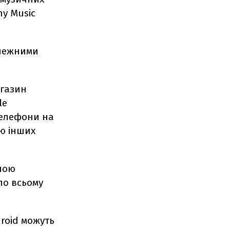
ny Music
алежними
агазин
le
телефони на
єю інших
ною
по всьому
roid можуть