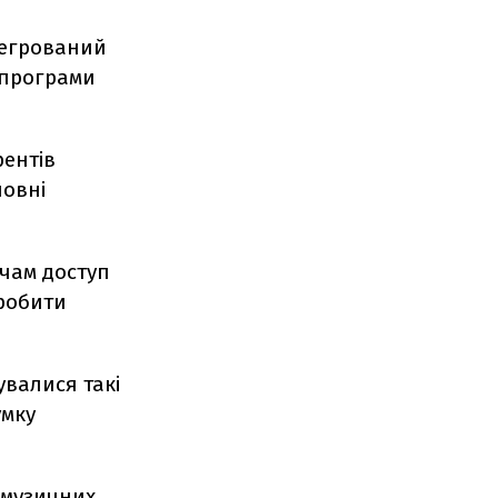
нтегрований
 програми
рентів
новні
ачам доступ
зробити
увалися такі
умку
 музичних