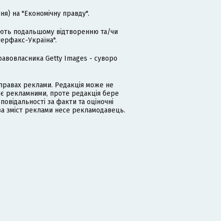
я) на "Економічну правду".
гають подальшому відтворенню та/чи
терфакс-Україна".
равовласника Getty Images - суворо
равах реклами. Редакція може не
 є рекламними, проте редакція бере
дповідальності за факти та оціночні
за зміст реклами несе рекламодавець.