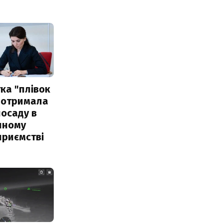
ка "плівок
 отримала
посаду в
чному
приємстві