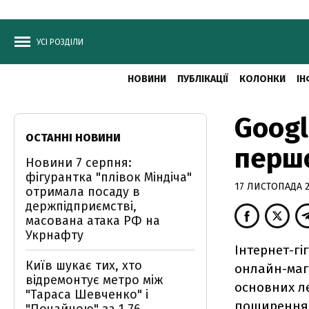
УСІ РОЗДІЛИ
НОВИНИ
ПУБЛІКАЦІЇ
КОЛОНКИ
ІН
Googl
ОСТАННІ НОВИНИ
першо
Новини 7 серпня:
фігурантка "плівок Міндіча"
17 ЛИСТОПАДА 20
отримала посаду в
держпідприємстві,
масована атака РФ на
Укрнафту
Інтернет-гі
Київ шукає тих, хто
онлайн-мага
відремонтує метро між
основних ле
"Тараса Шевченко" і
поширення а