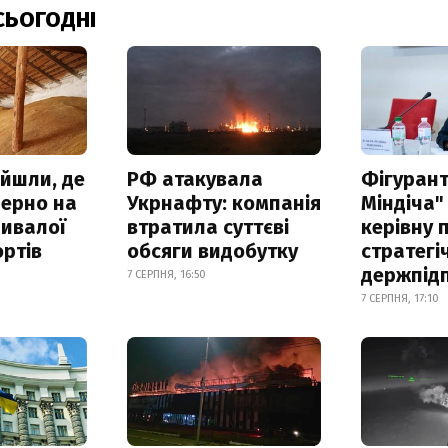
СЬОГОДНІ
айшли, де
РФ атакувала
Фігурант
зерно на
Укрнафту: компанія
Міндіча"
ривалої
втратила суттєві
керівну 
ртів
обсяги видобутку
стратегі
держпід
7 СЕРПНЯ, 16:50
7 СЕРПНЯ, 17:10