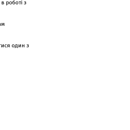
в роботі з
ам
тися один з