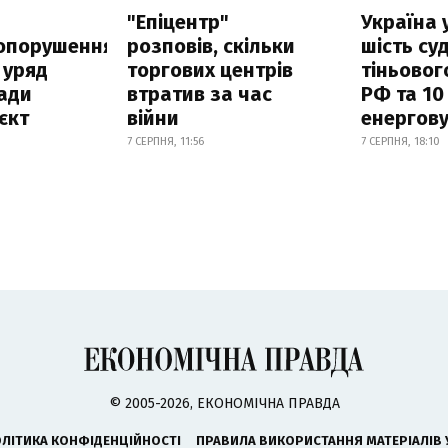
а
"Епіцентр"
Україна 
опорушення
розповів, скільки
шість су
 уряд
торгових центрів
тіньовог
ади
втратив за час
РФ та 10
єкт
війни
енергову
7 СЕРПНЯ, 11:56
7 СЕРПНЯ, 18:10
© 2005-2026, ЕКОНОМІЧНА ПРАВДА
ЛІТИКА КОНФІДЕНЦІЙНОСТІ
ПРАВИЛА ВИКОРИСТАННЯ МАТЕРІАЛІВ 