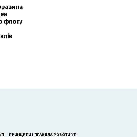
уразила
ден
о флоту
злів
УП
ПРИНЦИПИ І ПРАВИЛА РОБОТИ УП