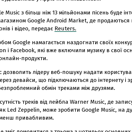
le Music з більш ніж 13 мільйонами пісень буде і
магазином Google Android Market, де продаються
нів і відео, передає
Reuters.
бом Google намагається наздогнати своїх конку
on і Facebook, які вже включили музику в свої ос
 онлайн-продукти.
c дозволить лідеру веб-пошуку надати користув
ерез девайси, що підключаються до інтернету і 
езпроблемний обмін треками між друзями.
дсутність треків від лейбла Warner Music, де запис
як Led Zeppelin, може зробити Google Music, на д
, менш привабливим.
e зміг домовитися з трьома з чотирьох основних