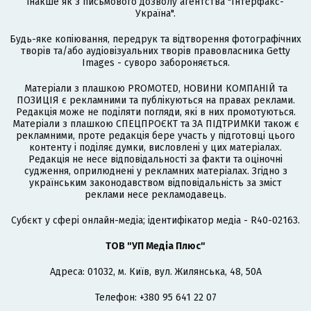
інакше як з письмового дозволу агентства "Інтерфакс-
Україна".
Будь-яке копіювання, передрук та відтворення фотографічних
творів та/або аудіовізуальних творів правовласника Getty
Images - суворо забороняється.
Матеріали з плашкою PROMOTED, НОВИНИ КОМПАНІЙ та
ПОЗИЦІЯ є рекламними та публікуються на правах реклами.
Редакція може не поділяти погляди, які в них промотуються.
Матеріали з плашкою СПЕЦПРОЄКТ та ЗА ПІДТРИМКИ також є
рекламними, проте редакція бере участь у підготовці цього
контенту і поділяє думки, висловлені у цих матеріалах.
Редакція не несе відповідальності за факти та оціночні
судження, оприлюднені у рекламних матеріалах. Згідно з
українським законодавством відповідальність за зміст
реклами несе рекламодавець.
Cубєкт у сфері онлайн-медіа; ідентифікатор медіа - R40-02163.
ТОВ "УП Медіа Плюс"
Адреса: 01032, м. Київ, вул. Жилянська, 48, 50А
Телефон: +380 95 641 22 07