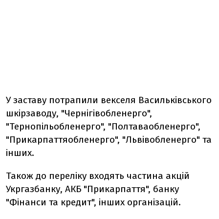
У заставу потрапили векселя Васильківського
шкірзаводу, "Чернігівобленерго",
"Тернопільобленерго", "Полтаваобленерго",
"Прикарпаттяобленерго", "Львівобленерго" та
інших.
Також до переліку входять частина акцій
Укргазбанку, АКБ "Прикарпаття", банку
"Фінанси та кредит", інших організацій.