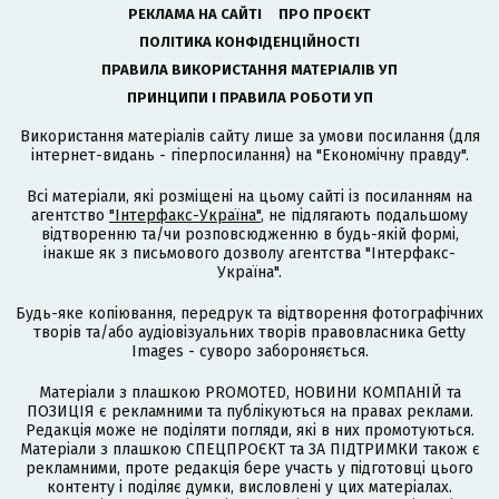
РЕКЛАМА НА САЙТІ
ПРО ПРОЄКТ
ПОЛІТИКА КОНФІДЕНЦІЙНОСТІ
ПРАВИЛА ВИКОРИСТАННЯ МАТЕРІАЛІВ УП
ПРИНЦИПИ І ПРАВИЛА РОБОТИ УП
Використання матеріалів сайту лише за умови посилання (для
інтернет-видань - гіперпосилання) на "Економічну правду".
Всі матеріали, які розміщені на цьому сайті із посиланням на
агентство
"Інтерфакс-Україна"
, не підлягають подальшому
відтворенню та/чи розповсюдженню в будь-якій формі,
інакше як з письмового дозволу агентства "Інтерфакс-
Україна".
Будь-яке копіювання, передрук та відтворення фотографічних
творів та/або аудіовізуальних творів правовласника Getty
Images - суворо забороняється.
Матеріали з плашкою PROMOTED, НОВИНИ КОМПАНІЙ та
ПОЗИЦІЯ є рекламними та публікуються на правах реклами.
Редакція може не поділяти погляди, які в них промотуються.
Матеріали з плашкою СПЕЦПРОЄКТ та ЗА ПІДТРИМКИ також є
рекламними, проте редакція бере участь у підготовці цього
контенту і поділяє думки, висловлені у цих матеріалах.