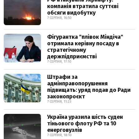
компанія втратила суттєві
обсяги видобутку
7 СЕРПНЯ, 16:50
Фігурантка "плівок Міндіча"
отримала керівну посаду в
стратегічному
держпідприємстві
7 СЕРПНЯ, 17:10
Штрафи за
адмінправопорушення
підвищать: уряд подав до Ради
законопроєкт
7 СЕРПНЯ, 11:23
Україна уразила шість суден
тіньового флоту РФ та 10
енерговузлів
7 СЕРПНЯ, 18:10