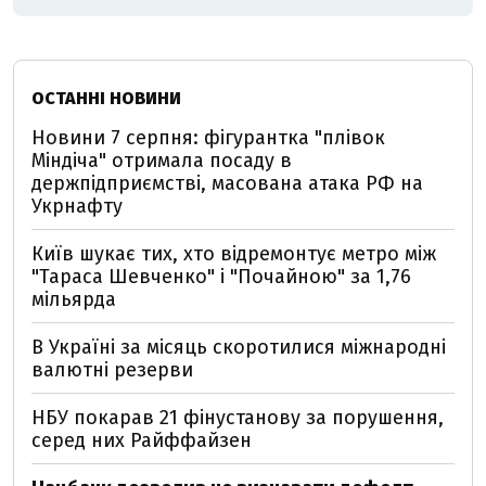
ОСТАННІ НОВИНИ
Новини 7 серпня: фігурантка "плівок
Міндіча" отримала посаду в
держпідприємстві, масована атака РФ на
Укрнафту
Київ шукає тих, хто відремонтує метро між
"Тараса Шевченко" і "Почайною" за 1,76
мільярда
В Україні за місяць скоротилися міжнародні
валютні резерви
НБУ покарав 21 фінустанову за порушення,
серед них Райффайзен