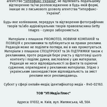
агентство
"Інтерфакс-Україна"
, не підлягають подальшому
відтворенню та/чи розповсюдженню в будь-якій формі,
інакше як з письмового дозволу агентства "Інтерфакс-
Україна".
Будь-яке копіювання, передрук та відтворення фотографічних
творів та/або аудіовізуальних творів правовласника Getty
Images - суворо забороняється.
Матеріали з плашкою PROMOTED, НОВИНИ КОМПАНІЙ та
ПОЗИЦІЯ є рекламними та публікуються на правах реклами.
Редакція може не поділяти погляди, які в них промотуються.
Матеріали з плашкою СПЕЦПРОЄКТ та ЗА ПІДТРИМКИ також є
рекламними, проте редакція бере участь у підготовці цього
контенту і поділяє думки, висловлені у цих матеріалах.
Редакція не несе відповідальності за факти та оціночні
судження, оприлюднені у рекламних матеріалах. Згідно з
українським законодавством відповідальність за зміст
реклами несе рекламодавець.
Cубєкт у сфері онлайн-медіа; ідентифікатор медіа - R40-02163.
ТОВ "УП Медіа Плюс"
Адреса: 01032, м. Київ, вул. Жилянська, 48, 50А