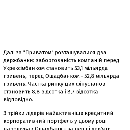
Далі за "Приватом" розташувалися два
держбанки: заборгованість компаній перед
Укрексімбанком становить 53,1 мільярда
гривень, перед Ощадбанком - 52,8 мільярда
гривень. Частка ринку цих фінустанов
становить 8,8 відсотка і 8,7 відсотка
відповідно.
З трійки лідерів найактивніше кредитний
корпоративний портфель у цьому році
нарощував Ощадбанк - за перші дев'ять