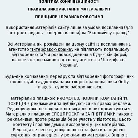
ПОЛІТИКА КОНФІДЕНЦІЙНОСТІ
ПРАВИЛА ВИКОРИСТАННЯ МАТЕРІАЛІВ УП
ПРИНЦИПИ І ПРАВИЛА РОБОТИ УП
Використання матеріалів сайту лише за умови посилання (для
інтернет-видань - гіперпосилання) на "Економічну правду".
Всі матеріали, які розміщені на цьому сайті із посиланням на
агентство
"Інтерфакс-Україна"
, не підлягають подальшому
відтворенню та/чи розповсюдженню в будь-якій формі,
інакше як з письмового дозволу агентства "Інтерфакс-
Україна".
Будь-яке копіювання, передрук та відтворення фотографічних
творів та/або аудіовізуальних творів правовласника Getty
Images - суворо забороняється.
Матеріали з плашкою PROMOTED, НОВИНИ КОМПАНІЙ та
ПОЗИЦІЯ є рекламними та публікуються на правах реклами.
Редакція може не поділяти погляди, які в них промотуються.
Матеріали з плашкою СПЕЦПРОЄКТ та ЗА ПІДТРИМКИ також є
рекламними, проте редакція бере участь у підготовці цього
контенту і поділяє думки, висловлені у цих матеріалах.
Редакція не несе відповідальності за факти та оціночні
судження, оприлюднені у рекламних матеріалах. Згідно з