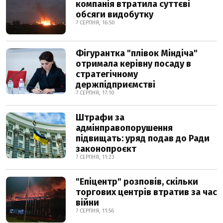
компанія втратила суттєві
обсяги видобутку
7 СЕРПНЯ, 16:50
Фігурантка "плівок Міндіча"
отримала керівну посаду в
стратегічному
держпідприємстві
7 СЕРПНЯ, 17:10
Штрафи за
адмінправопорушення
підвищать: уряд подав до Ради
законопроєкт
7 СЕРПНЯ, 11:23
"Епіцентр" розповів, скільки
торгових центрів втратив за час
війни
7 СЕРПНЯ, 11:56