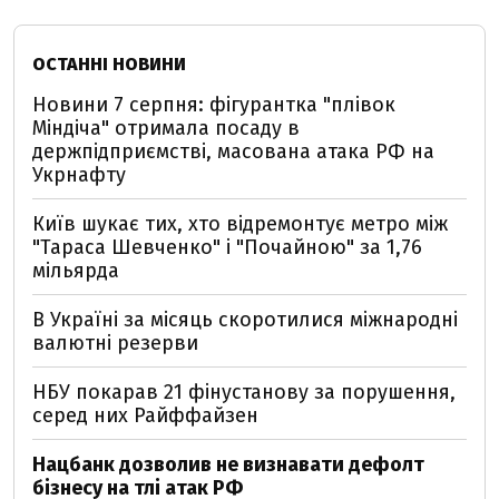
ОСТАННІ НОВИНИ
Новини 7 серпня: фігурантка "плівок
Міндіча" отримала посаду в
держпідприємстві, масована атака РФ на
Укрнафту
Київ шукає тих, хто відремонтує метро між
"Тараса Шевченко" і "Почайною" за 1,76
мільярда
В Україні за місяць скоротилися міжнародні
валютні резерви
НБУ покарав 21 фінустанову за порушення,
серед них Райффайзен
Нацбанк дозволив не визнавати дефолт
бізнесу на тлі атак РФ