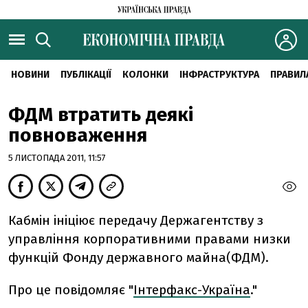
НОВИНИ
ПУБЛІКАЦІЇ
КОЛОНКИ
ІНФРАСТРУКТУРА
ПРАВИЛ
ФДМ втратить деякі
повноваження
5 ЛИСТОПАДА 2011, 11:57
Кабмiн iнiцiює передачу Держагентству з
управлiння корпоративними правами низки
функцiй Фонду державного майна(ФДМ).
Про це повідомляє "
Інтерфакс-Україна
."