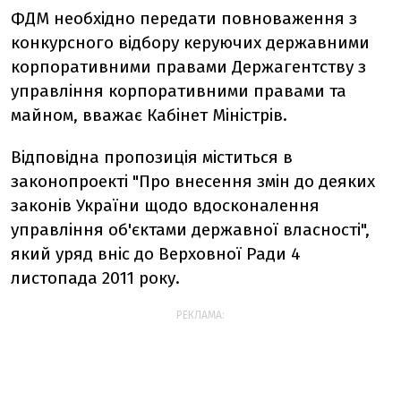
ФДМ необхiдно передати повноваження з
конкурсного вiдбору керуючих державними
корпоративними правами Держагентству з
управлiння корпоративними правами та
майном, вважає Кабiнет Мiнiстрiв.
Вiдповiдна пропозицiя мiститься в
законопроектi "Про внесення змiн до деяких
законiв України щодо вдосконалення
управлiння об'єктами державної власностi",
який уряд внiс до Верховної Ради 4
листопада 2011 року.
РЕКЛАМА: