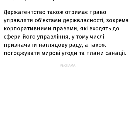
Держагентство також отримає право
управляти об'єктами держвласностi, зокрема
корпоративними правами, якi входять до
сфери його управлiння, у тому числi
призначати наглядову раду, а також
погоджувати мировi угоди та плани санацiї.
РЕКЛАМА: