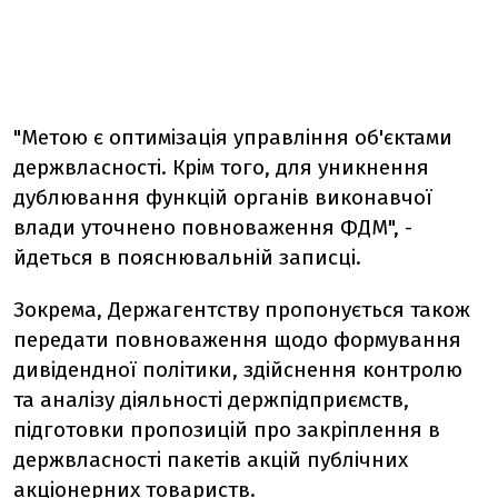
"Метою є оптимiзацiя управлiння об'єктами
держвласностi. Крiм того, для уникнення
дублювання функцiй органiв виконавчої
влади уточнено повноваження ФДМ", -
йдеться в пояснювальнiй записцi.
Зокрема, Держагентству пропонується також
передати повноваження щодо формування
дивiдендної полiтики, здiйснення контролю
та аналiзу дiяльностi держпiдприємств,
пiдготовки пропозицiй про закрiплення в
держвласностi пакетiв акцiй публiчних
акцiонерних товариств.