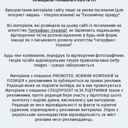
ПРИНЦИПИ І ПРАВИЛА РОБОТИ УП
Використання матеріалів сайту лише за умови посилання (для
інтернет-видань - гіперпосилання) на "Економічну правду".
Всі матеріали, які розміщені на цьому сайті із посиланням на
агентство
"Інтерфакс-Україна"
, не підлягають подальшому
відтворенню та/чи розповсюдженню в будь-якій формі,
інакше як з письмового дозволу агентства "Інтерфакс-
Україна".
Будь-яке копіювання, передрук та відтворення фотографічних
творів та/або аудіовізуальних творів правовласника Getty
Images - суворо забороняється.
Матеріали з плашкою PROMOTED, НОВИНИ КОМПАНІЙ та
ПОЗИЦІЯ є рекламними та публікуються на правах реклами.
Редакція може не поділяти погляди, які в них промотуються.
Матеріали з плашкою СПЕЦПРОЄКТ та ЗА ПІДТРИМКИ також є
рекламними, проте редакція бере участь у підготовці цього
контенту і поділяє думки, висловлені у цих матеріалах.
Редакція не несе відповідальності за факти та оціночні
судження, оприлюднені у рекламних матеріалах. Згідно з
українським законодавством відповідальність за зміст
реклами несе рекламодавець.