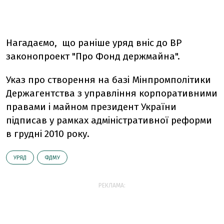
Нагадаємо, що ранiше уряд внiс до ВР
законопроект "Про Фонд держмайна".
Указ про створення на базi Мiнпромполiтики
Держагентства з управлiння корпоративними
правами i майном президент України
пiдписав у рамках адмiнiстративної реформи
в груднi 2010 року.
УРЯД
ФДМУ
РЕКЛАМА: